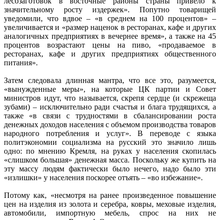
лесозаготовок в восточные районы страны привело к
значительному росту издержек». Попутно товарищей
уведомили, что вдвое – «в среднем на 100 процентов» –
увеличивается и «размер наценок в ресторанах, кафе и других
аналогичных предприятиях в вечернее время», а также на 45
процентов возрастают цены на пиво, «продаваемое в
ресторанах, кафе и других предприятиях общественного
питания».
Затем следовала длинная мантра, что все это, разумеется,
«вынужденные меры», на которые ЦК партии и Совет
министров идут, что называется, скрепя сердце (и скрежеща
зубами) – исключительно ради счастья и блага трудящихся, а
также «в связи с трудностями в сбалансировании роста
денежных доходов населения с объемом производства товаров
народного потребления и услуг». В переводе с языка
политэкономии социализма на русский это значило лишь
одно: по мнению Кремля, на руках у населения скопилась
«слишком большая» денежная масса. Поскольку же купить на
эту массу людям фактически было нечего, надо было эти
«излишки» у населения поскорее отъять – «во избежание».
Потому как, «несмотря на ранее произведенное повышение
цен на изделия из золота и серебра, ковры, меховые изделия,
автомобили, импортную мебель, спрос на них не