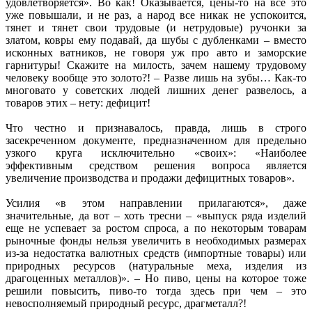
удовлетворяется». Во как! Оказывается, цены-то на все это
уже повышали, и не раз, а народ все никак не успокоится,
тянет и тянет свои трудовые (и нетрудовые) ручонки за
златом, ковры ему подавай, да шубы с дубленками – вместо
исконных ватников, не говоря уж про авто и заморские
гарнитуры! Скажите на милость, зачем нашему трудовому
человеку вообще это золото?! – Разве лишь на зубы… Как-то
многовато у советских людей лишних денег развелось, а
товаров этих – нету: дефицит!
Что честно и признавалось, правда, лишь в строго
засекреченном документе, предназначенном для предельно
узкого круга исключительно «своих»: «Наиболее
эффективным средством решения вопроса является
увеличение производства и продажи дефицитных товаров».
Усилия «в этом направлении прилагаются», даже
значительные, да вот – хоть тресни – «выпуск ряда изделий
еще не успевает за ростом спроса, а по некоторым товарам
рыночные фонды нельзя увеличить в необходимых размерах
из-за недостатка валютных средств (импортные товары) или
природных ресурсов (натуральные меха, изделия из
драгоценных металлов)». – Но пиво, цены на которое тоже
решили повысить, пиво-то тогда здесь при чем – это
невосполняемый природный ресурс, драгметалл?!