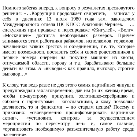
Немного забегая вперед, к вопросу о результатах пресловутого
решения: «…Коррупция продолжает свирепеть, – записал у
себя в дневнике 13 июля 1980 года зам. завотделом
Международного отдела ЦК КПСС Анатолий Черняев. – …
спекуляция при продаже и перепродаже «Жигулей», «Волг»,
«Москвичей» достигла необозримых размеров. Причем
занимаются этим работники райкомов, исполкомов, горкомов,
начальники всяких трестов и объединений, т. е. те, которые
имеют возможность поставить себя и своих родственников в
первые номера очереди на покупку машины из квоты,
отпускаемой области, городу и т. д. Зарабатывают большие
деньги на этом. А «выводы»: как правило, выговор, строгий
выговор…»
К слову, так ведь разве не для этого самих партийных чинуш и
предупреждали заблаговременно, дав им (и их женам) время,
чтобы по-шустрому прикупить золотишко-серебришко и
соболей с гарнитурами – югославскими, а кому позволяла
должность, то и финскими, – по старым ценам? Посему и
приказано: «своевременно проинформировать партийный
актив», «установить контроль за осуществлением
мероприятий по пересмотру цен» и, самое главное,
«организовать необходимую разъяснительную работу среди
населения».