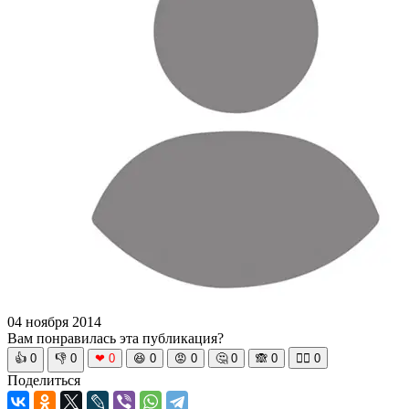
04 ноября 2014
Вам понравилась эта публикация?
👍
0
👎
0
❤
0
😆
0
😡
0
🤔
0
🙈
0
🧘‍♀️
0
Поделиться