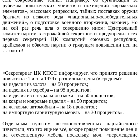
рубежом политических убийств и похищений «вражеских
элементов», массовых репрессиях, тайных поставках оружия
браткам из всякого рода «национально-освободительных
движений», о подготовке военного вторжения, наконец. Но
на сей раз речь шла о совершенно ином: Центральный
комитет партии в строжайшей секретности предупредил всех
первых секретарей ЦК компартий союзных республик,
крайкомов и обкомов партии о грядущем повышении цен на
…золото!
«Секретариат ЦК КПСС информирует, что принято решение
повысить с 1 июля 1979 г. розничные цены (в среднем):
на изделия из золота – на 50 процентов;
на изделия из серебра – на 95 процентов;
на изделия из натурального меха – на 50 процентов;
на ковры и ковровые изделия – на 50 процентов;
на легковые автомобили – на 18 процентов;
на импортную гарнитурную мебель – на 30 процентов».
Отдельным пунктом высокопоставленных партайгеноссе
известили, что это еще не всё, вскоре грядет повышение цен и
на отечественную мебель, поскольку, мол, «перемещение