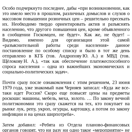
Особо подчеркнуто последнее, дабы «при возникновении, как
это имело место в прошлом, различных домыслов и слухов о
массовом повышении розничных цен – решительно пресекать
их. Необходимо твердо ориентировать актив и разъяснять
населению, что другого повышения цен, кроме объявленного
в сообщении Госкомцен, не будет». Как же, не будет! –
Видимо, именно для организации этой самой
«разъяснительной работы среди населения» данное
постановление по особому списку и было в тот же день
отправлено в КГБ (тов. Андропову Ю. А.) и МВД (тов.
Щёлокову Н. А.), «так как обеспечение платежеспособного
спроса населения – одна из важнейших экономических и
социально-политических задач».
Почти сразу после ознакомления с этим решением, 23 июня
1979 года, уже знакомый нам Черняев записал: «Куда же все-
таки идет Россия? Скоро еще повысят цены на предметы
роскоши: машины, мебель, меха, золото. … По закону вечной
политэкономии это сразу скажется на тех, кто покупает на
рынке лук, репу, укроп, огурцы, картошку, а потом по закону
инфляции и на ценах ширпотреба».
Затем добавил: «Ребята из Отдела планово-финансовых
органов говорят, что ни разу ни одно такое «мероприятие» не