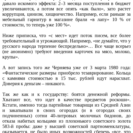
давало искомого эффекта: 2–3 месяца поступления в бюджет
увеличиваются, а потом все опять «как было», зато растет
коррупция, цинизм, хищничество. Например, если раньше за
мебельный гарнитур в магазине брали «в лапу» 10 % от
стоимости, то теперь уже 100 %».
Ниже приписка, что «с мест» идет поток писем, все более
требовательный и угрожающий. Например, «не думайте, что у
русского народа терпение беспредельно»… Все чаще всерьез
(не анонимно) требуют введения карточек на мясо, молоко,
крупы».
А вот запись того же Черняева уже от 3 марта 1980 года:
«Фантастические размеры приобрело тезаврирование. Кольца
с камнями стоимостью в 15 тыс. рублей идут нарасхват.
Доверия к деньгам – никакого.
Так же как и к государству: боятся денежной реформы.
Хватают все, что идет в качестве предметов роскоши».
Кстати, именно тогда партийные товарищи из Средней Азии
и закапывали в своих огородах (и в огородах своих
подчиненных) сотни 40-литровых молочных бидонов, до
отказа набитых кольцами из плохонького советского золота
583-й пробы: даже у высшей советской партноменклатуры,
оказывается, не было иных возможностей сберечь «все, что