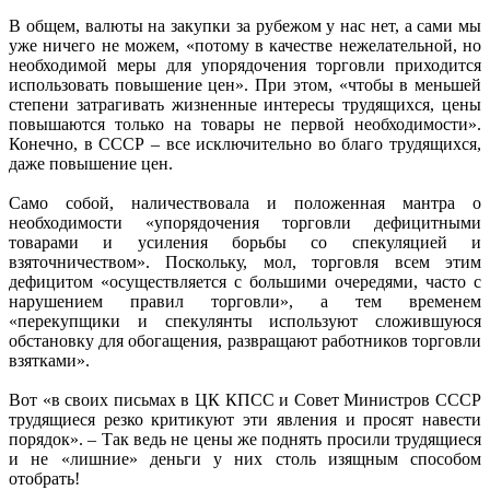
В общем, валюты на закупки за рубежом у нас нет, а сами мы
уже ничего не можем, «потому в качестве нежелательной, но
необходимой меры для упорядочения торговли приходится
использовать повышение цен». При этом, «чтобы в меньшей
степени затрагивать жизненные интересы трудящихся, цены
повышаются только на товары не первой необходимости».
Конечно, в СССР – все исключительно во благо трудящихся,
даже повышение цен.
Само собой, наличествовала и положенная мантра о
необходимости «упорядочения торговли дефицитными
товарами и усиления борьбы со спекуляцией и
взяточничеством». Поскольку, мол, торговля всем этим
дефицитом «осуществляется с большими очередями, часто с
нарушением правил торговли», а тем временем
«перекупщики и спекулянты используют сложившуюся
обстановку для обогащения, развращают работников торговли
взятками».
Вот «в своих письмах в ЦК КПСС и Совет Министров СССР
трудящиеся резко критикуют эти явления и просят навести
порядок». – Так ведь не цены же поднять просили трудящиеся
и не «лишние» деньги у них столь изящным способом
отобрать!