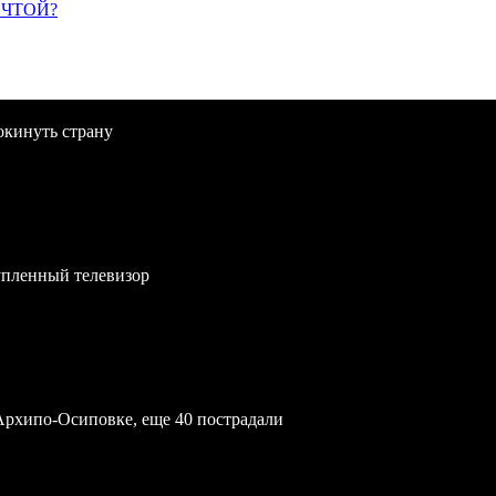
ЕЧТОЙ?
окинуть страну
упленный телевизор
Архипо-Осиповке, еще 40 пострадали