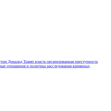
утин
Дональд Трамп
власть
организованная преступность
ные отношения и политика
расследования
криминал,