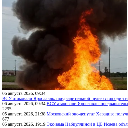
06 августа 2026, 09:34
ВСУ атаковали Ярославль: предварительной целью стал один
06 августа 2026, 09:34
ВСУ атаковали Ярославль: предварител
2295
05 августа 2026, 21:38
Московский экс-депутат Харадизе получи
677
05 августа 2026, 19:19
Экс-зама Набиуллиной в ЦБ Исаева объя