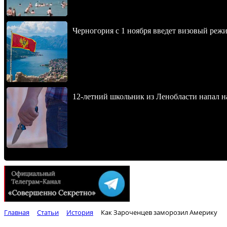
Черногория с 1 ноября введет визовый реж
12-летний школьник из Ленобласти напал 
Главная
Статьи
История
Как Зароченцев заморозил Америку