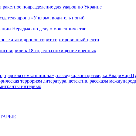
и ракетное подразделение для ударов по Украине
здателя дрона «Упырь», водитель погиб
иации Нерадько по делу о мошенничестве
 после атаки дронов горит сортировочный центр
иговорили к 18 годам за похищение военных
о, царская семья
шпионаж, разведка, контрразведка
Владимир П
торическая
терроризм
литература, детектив, рассказы
международ
 мигранты
интервью
СТАРЫЕ