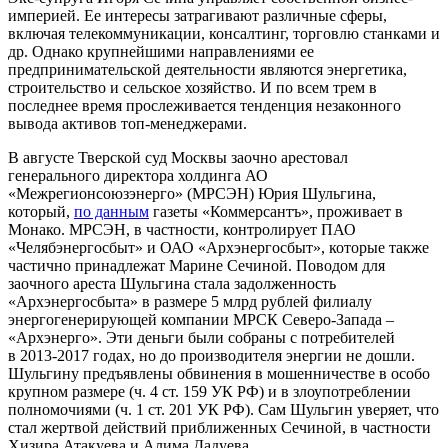
империей. Ее интересы затрагивают различные сферы,
включая телекоммуникации, консалтинг, торговлю станками и
др. Однако крупнейшими направлениями ее
предпринимательской деятельности являются энергетика,
строительство и сельское хозяйство. И по всем трем в
последнее время прослеживается тенденция незаконного
вывода активов топ-менеджерами.
В августе Тверской суд Москвы заочно арестовал
генерального директора холдинга АО
«Межрегионсоюзэнерго» (МРСЭН) Юрия Шульгина,
который,
по данным
газеты «Коммерсантъ», проживает в
Монако. МРСЭН, в частности, контролирует ПАО
«Челябэнергосбыт» и ОАО «Архэнергосбыт», которые также
частично принадлежат Марине Сечиной. Поводом для
заочного ареста Шульгина стала задолженность
«Архэнергосбыта» в размере 5 млрд рублей филиалу
энергогенерирующей компании МРСК Северо-Запада –
«Архэнерго». Эти деньги были собраны с потребителей
в 2013-2017 годах, но до производителя энергии не дошли.
Шульгину предъявлены обвинения в мошенничестве в особо
крупном размере (ч. 4 ст. 159 УК РФ) и в злоупотреблении
полномочиями (ч. 1 ст. 201 УК РФ). Сам Шульгин уверяет, что
стал жертвой действий приближенных Сечиной, в частности
Хизира Атакуева и Алима Дадуева.