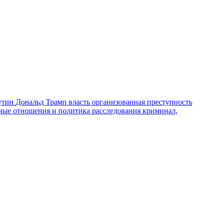
утин
Дональд Трамп
власть
организованная преступность
ные отношения и политика
расследования
криминал,