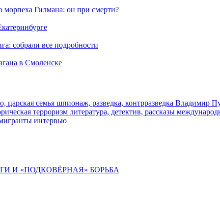
морпеха Гилмана: он при смерти?
 Екатеринбурге
га: собрали все подробности
агана в Смоленске
о, царская семья
шпионаж, разведка, контрразведка
Владимир П
торическая
терроризм
литература, детектив, рассказы
международ
 мигранты
интервью
ИГИ И «ПОДКОВЁРНАЯ» БОРЬБА