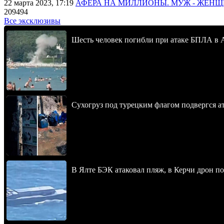
22 марта 2023, 17:19
АФЕРА НА МИЛЛИОНЫ. МУЖ - ЖЕН
209494
Все эксклюзивы
Шесть человек погибли при атаке БПЛА в 
Сухогруз под турецким флагом подвергся 
В Ялте БЭК атаковал пляж, в Керчи дрон п