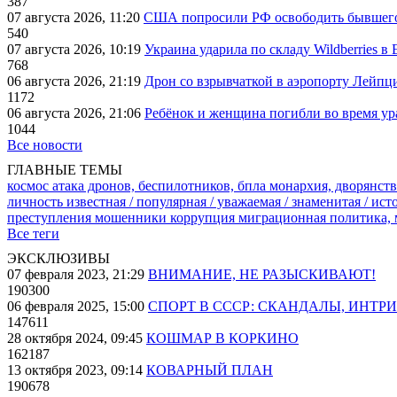
387
07 августа 2026, 11:20
США попросили РФ освободить бывшего 
540
07 августа 2026, 10:19
Украина ударила по складу Wildberries в
768
06 августа 2026, 21:19
Дрон со взрывчаткой в аэропорту Лейпци
1172
06 августа 2026, 21:06
Ребёнок и женщина погибли во время ур
1044
Все новости
ГЛАВНЫЕ ТЕМЫ
космос
атака дронов, беспилотников, бпла
монархия, дворянств
личность известная / популярная / уважаемая / знаменитая / ис
преступления
мошенники
коррупция
миграционная политика,
Все теги
ЭКСКЛЮЗИВЫ
07 февраля 2023, 21:29
ВНИМАНИЕ, НЕ РАЗЫСКИВАЮТ!
190300
06 февраля 2025, 15:00
СПОРТ В СССР: СКАНДАЛЫ, ИНТР
147611
28 октября 2024, 09:45
КОШМАР В КОРКИНО
162187
13 октября 2023, 09:14
КОВАРНЫЙ ПЛАН
190678