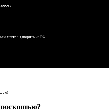
взорову
мьей хотят выдворить из РФ
ошью?
я роскошью?