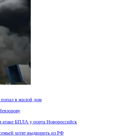
 попал в жилой дом
Невзорову
я атаке БПЛА у порта Новороссийск
семьей хотят выдворить из РФ