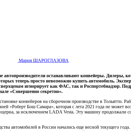
Мария ШАРОГЛАЗОВА
ие автопроизводители останавливают конвейеры. Дилеры, ко
торых теперь просто невозможно купить автомобиль. Эксперт
сверхценам игнорирует как ФАС, так и Роспортебнадзор. По
иале «Совершенно секретно».
становке конвейеров на сборочном производстве в Тольятти. Р
нией «Роберт Бош Самара», которая с лета 2021 года не может в
нцерна, за исключением LADA Vesta. Эту машину продолжали со
ства автомобилей в России начались еще весной текущего года.