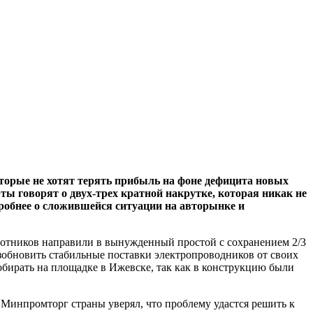
торые не хотят терять прибыль на фоне дефицита новых
ы говорят о двух-трех кратной накрутке, которая никак не
дробнее о сложившейся ситуации на авторынке и
аботников направили в вынужденный простой с сохранением 2/3
озобновить стабильные поставки электропроводников от своих
бирать на площадке в Ижевске, так как в конструкцию были
 Минпромторг страны уверял, что проблему удастся решить к