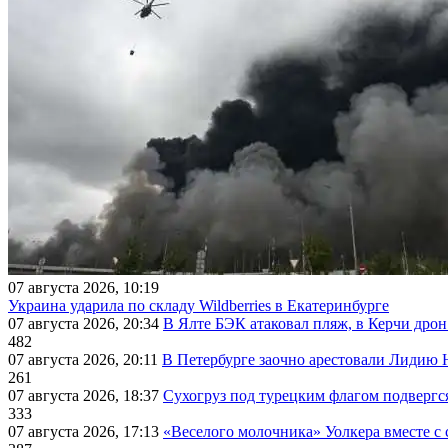
07 августа 2026, 10:19
Украина ударила по складу Wildberries в Екатеринбурге
07 августа 2026, 20:34
В Ялте БЭК атаковал пляж, в Керчи дрон
482
07 августа 2026, 20:11
В Петербурге заочно арестовали Лидию 
261
07 августа 2026, 18:37
Сухогруз под турецким флагом подвергс
333
07 августа 2026, 17:13
«Веселого молочника» Уолкера вместе с 