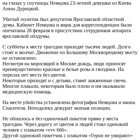
на глазах у спутницы Немцова 23-летней девушки из Киева
Анны Дурицкой.
Убитый политик был депутатом Ярославской областной
думы. Кабинет Немцова и ящик для корреспонденции были
опечатаны 28 февраля в присутствии сотрудников аппарата
ярославской облдумы.
С субботы к месту трагедии приходят тысячи людей. Долго
стоят и молчат. Движение по Большому Москворецкому мосту
не остановлено.
Несмотря на моросящий в Москве дождь, люди приносят
преимущественно красные и белые розы и гвоздики. На
перилах нет места без цветов.
Некоторые приходят и с детьми, ставят зажженные свечи.
Многие плакали, некоторым было плохо и им оказывали
медицинскую помощь.
На месте убийства установлена фотография Немцова и икона
Спасителя. Неподалеку дежурит экипаж полиции.
Не обошлось и без одиночный пикетов прямо у места
трагедии. Через дорогу от цветов и людей стоял одинокий
человек с плакатом «vvv 666».
Другой одинокий пикетчик с плакатом «Герои не умирают»