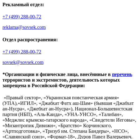
Рекламный отдел:
+7 (499) 288-00-72
reklama@sovsek.com
Отдел распространения:
+7 (499) 288-00-72
sovsek@sovsek.com
*Организации и физические лица, внесённные в
перечень
террористов и экстремистов, деятельность которых
запрещена в Российской Федерации:
«Правый сектор», «Украинская повстанческая армия»
(УПА),«ИГИЛ», «Джабхат Фатх аш-Шам» (бывшая «Джабхат
ан-Нусра», «Джебхат ан-Нусра»), Национал-Большевистская
партия (НБП), «Аль-Каида», «УНА-УНСО», «Талибан»,
«Меджлис крымско-татарского народа», «Свидетели Иеговы»,
«Мизантропик Дивижн», «Братство» Корчинского,
«Артподготовка», «Тризуб им. Степана Бандеры», «НСО»,
«Славянский союз», «Формат-18», Дуров Павел Валерьевич.