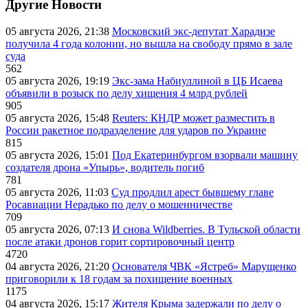
Другие Новости
05 августа 2026, 21:38
Московский экс-депутат Харадизе
получила 4 года колонии, но вышла на свободу прямо в зале
суда
562
05 августа 2026, 19:19
Экс-зама Набиуллиной в ЦБ Исаева
объявили в розыск по делу хищения 4 млрд рублей
905
05 августа 2026, 15:48
Reuters: КНДР может разместить в
России ракетное подразделение для ударов по Украине
815
05 августа 2026, 15:01
Под Екатеринбургом взорвали машину
создателя дрона «Упырь», водитель погиб
781
05 августа 2026, 11:03
Суд продлил арест бывшему главе
Росавиации Нерадько по делу о мошенничестве
709
05 августа 2026, 07:13
И снова Wildberries. В Тульской области
после атаки дронов горит сортировочный центр
4720
04 августа 2026, 21:20
Основателя ЧВК «Ястреб» Марущенко
приговорили к 18 годам за похищение военных
1175
04 августа 2026, 15:17
Жителя Крыма задержали по делу о