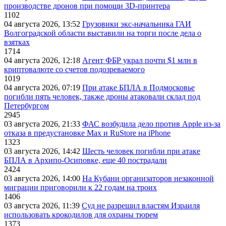
производстве дронов при помощи 3D‑принтера
1102
04 августа 2026, 13:52
Грузовики экс-начальника ГАИ
Волгоградской области выставили на торги после дела о
взятках
1714
04 августа 2026, 12:18
Агент ФБР украл почти $1 млн в
криптовалюте со счетов подозреваемого
1019
04 августа 2026, 07:19
При атаке БПЛА в Подмосковье
погибли пять человек, также дроны атаковали склад под
Петербургом
2945
03 августа 2026, 21:33
ФАС возбудила дело против Apple из-за
отказа в предустановке Max и RuStore на iPhone
1323
03 августа 2026, 14:42
Шесть человек погибли при атаке
БПЛА в Архипо-Осиповке, еще 40 пострадали
2424
03 августа 2026, 14:00
На Кубани организаторов незаконной
миграции приговорили к 22 годам на троих
1406
03 августа 2026, 11:39
Суд не разрешил властям Израиля
использовать крокодилов для охраны тюрем
1373