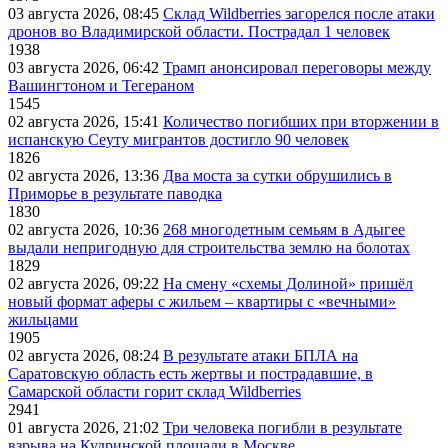
03 августа 2026, 08:45
Склад Wildberries загорелся после атаки
дронов во Владимирской области. Пострадал 1 человек
1938
03 августа 2026, 06:42
Трамп анонсировал переговоры между
Вашингтоном и Тегераном
1545
02 августа 2026, 15:41
Количество погибших при вторжении в
испанскую Сеуту мигрантов достигло 90 человек
1826
02 августа 2026, 13:36
Два моста за сутки обрушились в
Приморье в результате паводка
1830
02 августа 2026, 10:36
268 многодетным семьям в Адыгее
выдали непригодную для строительства землю на болотах
1829
02 августа 2026, 09:22
На смену «схемы Долиной» пришёл
новый формат аферы с жильем – квартиры с «вечными»
жильцами
1905
02 августа 2026, 08:24
В результате атаки БПЛА на
Саратовскую область есть жертвы и пострадавшие, в
Самарской области горит склад Wildberries
2941
01 августа 2026, 21:02
Три человека погибли в результате
взрыва на Кудринской площади в Москве