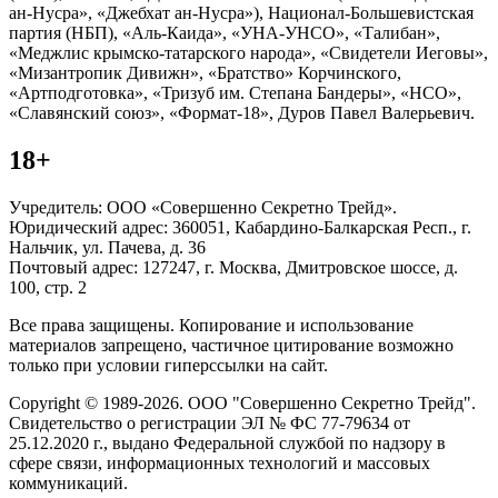
ан-Нусра», «Джебхат ан-Нусра»), Национал-Большевистская
партия (НБП), «Аль-Каида», «УНА-УНСО», «Талибан»,
«Меджлис крымско-татарского народа», «Свидетели Иеговы»,
«Мизантропик Дивижн», «Братство» Корчинского,
«Артподготовка», «Тризуб им. Степана Бандеры», «НСО»,
«Славянский союз», «Формат-18», Дуров Павел Валерьевич.
18+
Учредитель: ООО «Совершенно Секретно Трейд».
Юридический адрес: 360051, Кабардино-Балкарская Респ., г.
Нальчик, ул. Пачева, д. 36
Почтовый адрес: 127247, г. Москва, Дмитровское шоссе, д.
100, стр. 2
Все права защищены. Копирование и использование
материалов запрещено, частичное цитирование возможно
только при условии гиперссылки на сайт.
Copyright © 1989-2026. ООО "Совершенно Секретно Трейд".
Свидетельство о регистрации ЭЛ № ФС 77-79634 от
25.12.2020 г., выдано Федеральной службой по надзору в
сфере связи, информационных технологий и массовых
коммуникаций.