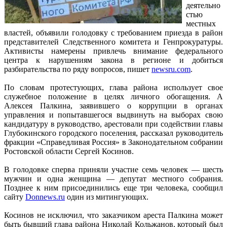
деятельно
стью
местных
властей, объявили голодовку с требованием приезда в район
представителей Следственного комитета и Генпрокуратуры.
Активисты намерены привлечь внимание федерального
центра к нарушениям закона в регионе и добиться
разбирательства по ряду вопросов, пишет
newsru.com
.
По словам протестующих, глава района использует свое
служебное положение в целях личного обогащения. А
Алексея Палкина, заявившего о коррупции в органах
управления и попытавшегося выдвинуть на выборах свою
кандидатуру в руководство, арестовали при содействии главы
Глубокинского городского поселения, рассказал руководитель
фракции «Справедливая Россия» в Законодательном собрании
Ростовской области Сергей Косинов.
В голодовке сперва приняли участие семь человек — шесть
мужчин и одна женщина — депутат местного собрания.
Позднее к ним присоединились еще три человека, сообщил
сайту
Donnews.ru
один из митингующих.
Косинов не исключил, что заказчиком ареста Палкина может
быть бывший глава района Николай Кольжанов, который был