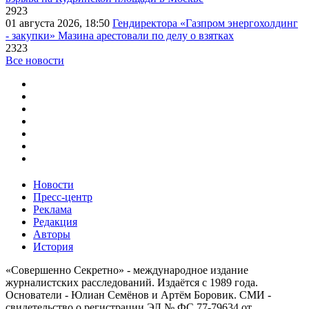
2923
01 августа 2026, 18:50
Гендиректора «Газпром энергохолдинг
- закупки» Мазина арестовали по делу о взятках
2323
Все новости
Новости
Пресс-центр
Реклама
Редакция
Авторы
История
«Совершенно Секретно» - международное издание
журналистских расследований. Издаётся с 1989 года.
Основатели - Юлиан Семёнов и Артём Боровик. CМИ -
свидетельство о регистрации ЭЛ № ФС 77-79634 от