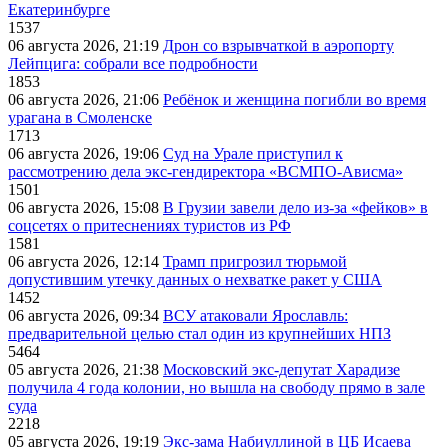
Екатеринбурге
1537
06 августа 2026, 21:19
Дрон со взрывчаткой в аэропорту
Лейпцига: собрали все подробности
1853
06 августа 2026, 21:06
Ребёнок и женщина погибли во время
урагана в Смоленске
1713
06 августа 2026, 19:06
Суд на Урале приступил к
рассмотрению дела экс-гендиректора «ВСМПО-Ависма»
1501
06 августа 2026, 15:08
В Грузии завели дело из-за «фейков» в
соцсетях о притеснениях туристов из РФ
1581
06 августа 2026, 12:14
Трамп пригрозил тюрьмой
допустившим утечку данных о нехватке ракет у США
1452
06 августа 2026, 09:34
ВСУ атаковали Ярославль:
предварительной целью стал один из крупнейших НПЗ
5464
05 августа 2026, 21:38
Московский экс-депутат Харадизе
получила 4 года колонии, но вышла на свободу прямо в зале
суда
2218
05 августа 2026, 19:19
Экс-зама Набиуллиной в ЦБ Исаева