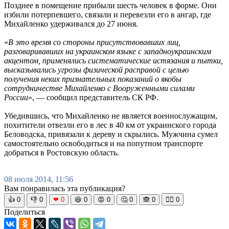
Позднее в помещение прибыли шесть человек в форме. Они
избили потерпевшего, связали и перевезли его в ангар, где
Михайленко удерживался до 27 июня.
«
В это время со стороны присутствовавших лиц,
разговаривавших на украинском языке с западноукраинским
акцентом, применялись систематические истязания и пытки,
высказывались угрозы физической расправой с целью
получения неких признательных показаний о якобы
сотрудничестве Михайленко с Вооруженными силами
России
», — сообщил представитель СК РФ.
Убедившись, что Михайленко не является военнослужащим,
похитители отвезли его в лес в 40 км от украинского города
Беловодска, привязали к дереву и скрылись. Мужчина сумел
самостоятельно освободиться и на попутном транспорте
добраться в Ростовскую область.
08 июля 2014, 11:56
Вам понравилась эта публикация?
👍
0
👎
0
❤
0
😆
0
😡
0
🤔
0
🙈
0
🧘‍♀️
0
Поделиться