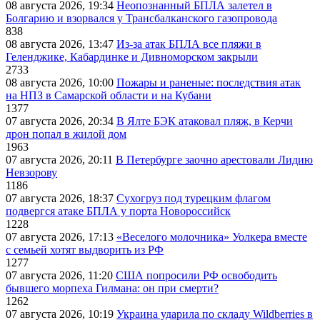
08 августа 2026, 19:34
Неопознанный БПЛА залетел в
Болгарию и взорвался у Трансбалканского газопровода
838
08 августа 2026, 13:47
Из-за атак БПЛА все пляжи в
Геленджике, Кабардинке и Дивноморском закрыли
2733
08 августа 2026, 10:00
Пожары и раненые: последствия атак
на НПЗ в Самарской области и на Кубани
1377
07 августа 2026, 20:34
В Ялте БЭК атаковал пляж, в Керчи
дрон попал в жилой дом
1963
07 августа 2026, 20:11
В Петербурге заочно арестовали Лидию
Невзорову
1186
07 августа 2026, 18:37
Сухогруз под турецким флагом
подвергся атаке БПЛА у порта Новороссийск
1228
07 августа 2026, 17:13
«Веселого молочника» Уолкера вместе
с семьей хотят выдворить из РФ
1277
07 августа 2026, 11:20
США попросили РФ освободить
бывшего морпеха Гилмана: он при смерти?
1262
07 августа 2026, 10:19
Украина ударила по складу Wildberries в