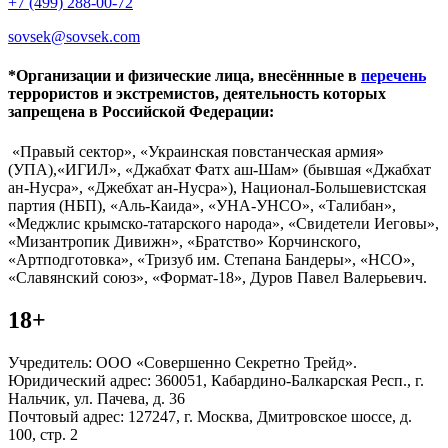
+7 (499) 288-00-72
sovsek@sovsek.com
*Организации и физические лица, внесённные в
перечень
террористов и экстремистов, деятельность которых
запрещена в Российской Федерации:
«Правый сектор», «Украинская повстанческая армия»
(УПА),«ИГИЛ», «Джабхат Фатх аш-Шам» (бывшая «Джабхат
ан-Нусра», «Джебхат ан-Нусра»), Национал-Большевистская
партия (НБП), «Аль-Каида», «УНА-УНСО», «Талибан»,
«Меджлис крымско-татарского народа», «Свидетели Иеговы»,
«Мизантропик Дивижн», «Братство» Корчинского,
«Артподготовка», «Тризуб им. Степана Бандеры», «НСО»,
«Славянский союз», «Формат-18», Дуров Павел Валерьевич.
18+
Учредитель: ООО «Совершенно Секретно Трейд».
Юридический адрес: 360051, Кабардино-Балкарская Респ., г.
Нальчик, ул. Пачева, д. 36
Почтовый адрес: 127247, г. Москва, Дмитровское шоссе, д.
100, стр. 2