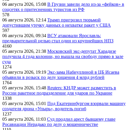
06 августа 2026, 15:08
В Грузии завели дело из-за «фейков» в
соцсетях о притеснениях туристов из РФ
578
06 августа 2026, 12:14
Трамп пригрозил тюрьмой
допустившим утечку данных о нехватке ракет у США
597
06 августа 2026, 09:34
ВСУ атаковали Ярославль:
предварительной целью стал один из крупнейших НПЗ
4160
05 августа 2026, 21:38
Московский экс-депутат Харадизе
получила 4 года колонии, но вышла на свободу прямо в зале
суда
1274
05 августа 2026, 19:19
Экс-зама Набиуллиной в ЦБ Исаева
объявили в розыск по делу хищения 4 млрд рублей
1764
05 августа 2026, 15:48
Reuters: КНДР может разместить в
России ракетное подразделение для ударов по Украине
1338
05 августа 2026, 15:01
Под Екатеринбургом взорвали машину
создателя дрона «Упырь», водитель погиб
1237
05 августа 2026, 11:03
Суд продлил арест бывшему главе
Росавиации Нерадько по делу о мошенничестве
1110