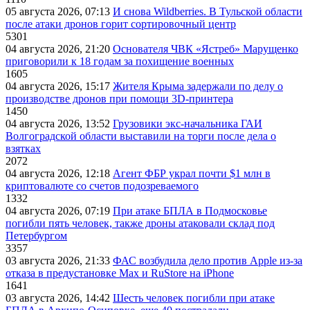
05 августа 2026, 07:13
И снова Wildberries. В Тульской области
после атаки дронов горит сортировочный центр
5301
04 августа 2026, 21:20
Основателя ЧВК «Ястреб» Марущенко
приговорили к 18 годам за похищение военных
1605
04 августа 2026, 15:17
Жителя Крыма задержали по делу о
производстве дронов при помощи 3D‑принтера
1450
04 августа 2026, 13:52
Грузовики экс-начальника ГАИ
Волгоградской области выставили на торги после дела о
взятках
2072
04 августа 2026, 12:18
Агент ФБР украл почти $1 млн в
криптовалюте со счетов подозреваемого
1332
04 августа 2026, 07:19
При атаке БПЛА в Подмосковье
погибли пять человек, также дроны атаковали склад под
Петербургом
3357
03 августа 2026, 21:33
ФАС возбудила дело против Apple из-за
отказа в предустановке Max и RuStore на iPhone
1641
03 августа 2026, 14:42
Шесть человек погибли при атаке