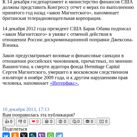
К 14 декабря госдепартамент и министерство финансов США
должны представить Конгрессу отчет о мерах по выполнению
принятого год назад «закон Магнитского», напоминает
британская телерадиовещательная корпорация.
14 декабря 2012 года президент США Барак Обама подписал
«закон Магнитского» в увязке с отменой действия в
отношении России дискриминационной поправки Джексона-
Вэника.
Закон предусматривает визовые и финансовые санкции в
отношении российских чиновников, причастных, по мнению
Вашингтона, к смерти аудитора фонда Hermitage Capital
Сергея Магнитского, умершего в московском следственном
изоляторе в ноябре 2009 года, и к другим нарушениям прав
человека, напоминает
«Интерфакс».
10 декабря 2013, 17:13
Вам понравилась эта публикация?
👍
0
👎
0
❤
0
😆
0
😡
0
🤔
0
🙈
0
🧘‍♀️
0
Поделиться