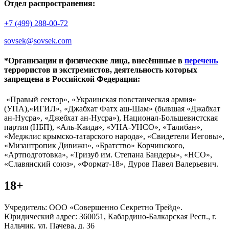
Отдел распространения:
+7 (499) 288-00-72
sovsek@sovsek.com
*Организации и физические лица, внесённные в
перечень
террористов и экстремистов, деятельность которых
запрещена в Российской Федерации:
«Правый сектор», «Украинская повстанческая армия»
(УПА),«ИГИЛ», «Джабхат Фатх аш-Шам» (бывшая «Джабхат
ан-Нусра», «Джебхат ан-Нусра»), Национал-Большевистская
партия (НБП), «Аль-Каида», «УНА-УНСО», «Талибан»,
«Меджлис крымско-татарского народа», «Свидетели Иеговы»,
«Мизантропик Дивижн», «Братство» Корчинского,
«Артподготовка», «Тризуб им. Степана Бандеры», «НСО»,
«Славянский союз», «Формат-18», Дуров Павел Валерьевич.
18+
Учредитель: ООО «Совершенно Секретно Трейд».
Юридический адрес: 360051, Кабардино-Балкарская Респ., г.
Нальчик, ул. Пачева, д. 36