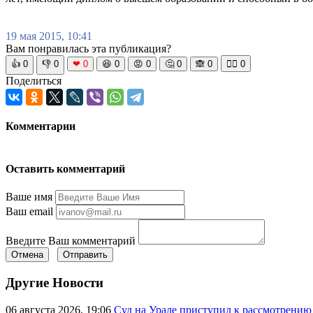
19 мая 2015, 10:41
Вам понравилась эта публикация?
👍
0
👎
0
❤
0
😆
0
😡
0
🤔
0
🙈
0
🧘‍♀️
0
Поделиться
Комментарии
Оставить комментарий
Ваше имя
Ваш email
Введите Ваш комментарий
Отмена
Отправить
Другие Новости
06 августа 2026, 19:06
Суд на Урале приступил к рассмотрени