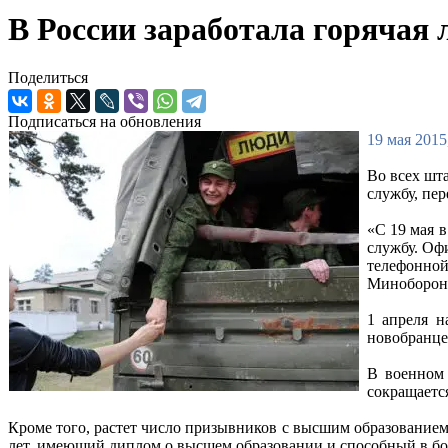
В России заработала горячая
Поделиться
Подписаться на обновления
19 мая 2015
Во всех шт
службу, пе
«С 19 мая 
службу. Оф
телефонно
Миноборон
1 апреля н
новобранце
В военном 
сокращаетс
Кроме того, растет число призывников с высшим образование
лет, имеющий диплом о высшем образовании и способный в бо