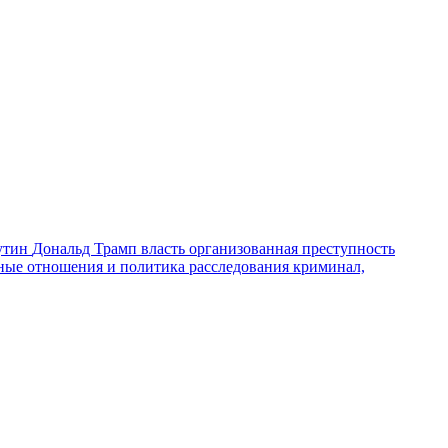
утин
Дональд Трамп
власть
организованная преступность
ные отношения и политика
расследования
криминал,