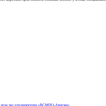
ю дела экс-гендиректора «ВСМПО-Ависма»