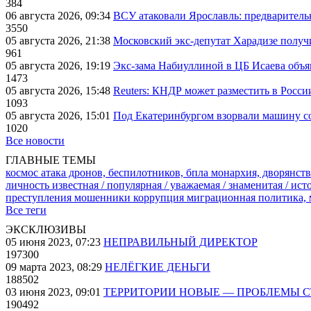
384
06 августа 2026, 09:34
ВСУ атаковали Ярославль: предварител
3550
05 августа 2026, 21:38
Московский экс-депутат Харадизе получи
961
05 августа 2026, 19:19
Экс-зама Набиуллиной в ЦБ Исаева объя
1473
05 августа 2026, 15:48
Reuters: КНДР может разместить в Росси
1093
05 августа 2026, 15:01
Под Екатеринбургом взорвали машину со
1020
Все новости
ГЛАВНЫЕ ТЕМЫ
космос
атака дронов, беспилотников, бпла
монархия, дворянств
личность известная / популярная / уважаемая / знаменитая / ис
преступления
мошенники
коррупция
миграционная политика,
Все теги
ЭКСКЛЮЗИВЫ
05 июня 2023, 07:23
НЕПРАВИЛЬНЫЙ ДИРЕКТОР
197300
09 марта 2023, 08:29
НЕЛЁГКИЕ ДЕНЬГИ
188502
03 июня 2023, 09:01
ТЕРРИТОРИИ НОВЫЕ — ПРОБЛЕМЫ 
190492