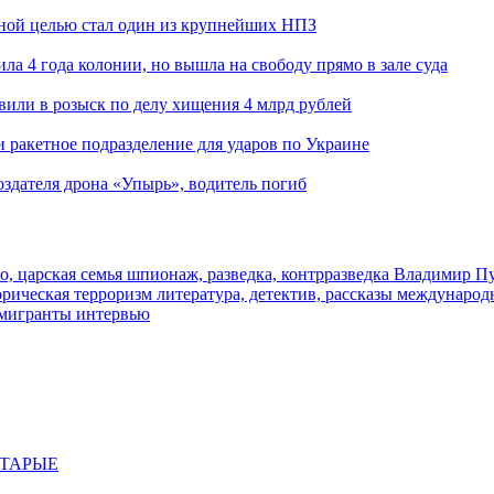
ьной целью стал один из крупнейших НПЗ
ла 4 года колонии, но вышла на свободу прямо в зале суда
вили в розыск по делу хищения 4 млрд рублей
и ракетное подразделение для ударов по Украине
здателя дрона «Упырь», водитель погиб
о, царская семья
шпионаж, разведка, контрразведка
Владимир П
торическая
терроризм
литература, детектив, рассказы
международ
 мигранты
интервью
СТАРЫЕ