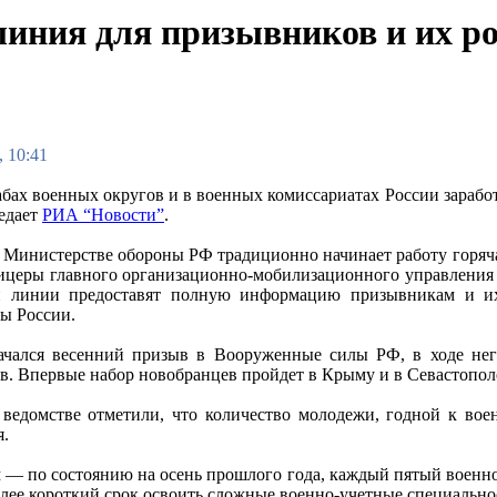
 линия для призывников и их р
, 10:41
абах военных округов и в военных комиссариатах России зарабо
редает
РИА “Новости”
.
в Министерстве обороны РФ традиционно начинает работу горяч
ицеры главного организационно-мобилизационного управления
й линии предоставят полную информацию призывникам и их
ы России.
ачался весенний призыв в Вооруженные силы РФ, в ходе нег
в. Впервые набор новобранцев пройдет в Крыму и в Севастопол
ведомстве отметили, что количество молодежи, годной к воен
я.
м — по состоянию на осень прошлого года, каждый пятый военно
лее короткий срок освоить сложные военно-учетные специально