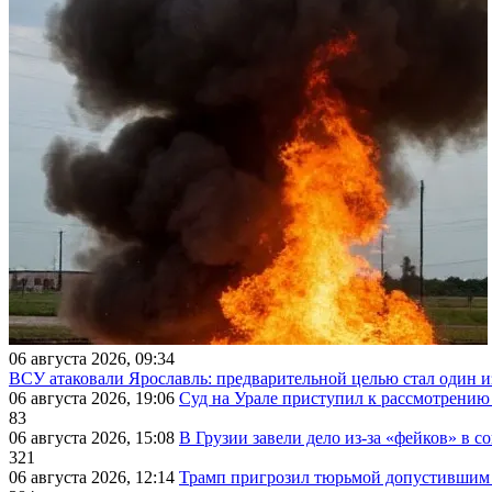
06 августа 2026, 09:34
ВСУ атаковали Ярославль: предварительной целью стал один
06 августа 2026, 19:06
Суд на Урале приступил к рассмотрени
83
06 августа 2026, 15:08
В Грузии завели дело из-за «фейков» в с
321
06 августа 2026, 12:14
Трамп пригрозил тюрьмой допустившим 