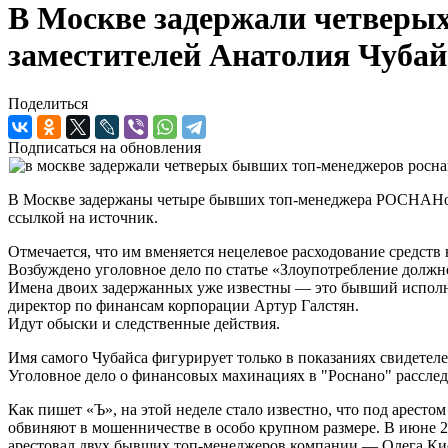
В Москве задержали четверы
заместителей Анатолия Чубай
Поделиться
Подписаться на обновления
В Москве задержаны четыре бывших топ-менеджера РОСНАНо, в
ссылкой на источник.
Отмечается, что им вменяется нецелевое расходование средств
Возбуждено уголовное дело по статье «Злоупотребление дол
Имена двоих задержанных уже известны — это бывший испол
директор по финансам корпорации Артур Галстян.
Идут обыски и следственные действия.
Имя самого Чубайса фигурирует только в показаниях свидетелей
Уголовное дело о финансовых махинациях в "Роснано" расследу
Как пишет «Ъ», на этой неделе стало известно, что под аре
обвиняют в мошенничестве в особо крупном размере. В июне 2
арестовал двух бывших топ-менеджеров компании — Олега Ки