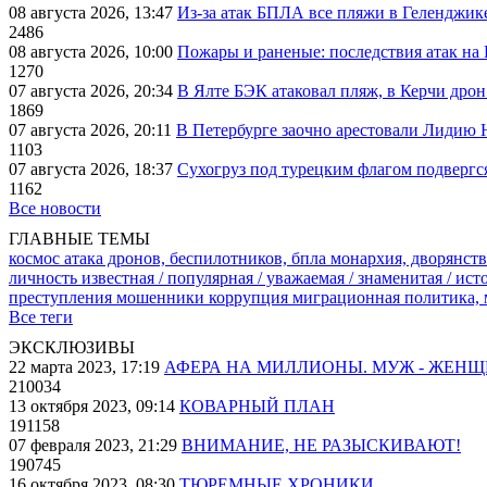
08 августа 2026, 13:47
Из-за атак БПЛА все пляжи в Геленджик
2486
08 августа 2026, 10:00
Пожары и раненые: последствия атак на
1270
07 августа 2026, 20:34
В Ялте БЭК атаковал пляж, в Керчи дрон
1869
07 августа 2026, 20:11
В Петербурге заочно арестовали Лидию 
1103
07 августа 2026, 18:37
Сухогруз под турецким флагом подвергс
1162
Все новости
ГЛАВНЫЕ ТЕМЫ
космос
атака дронов, беспилотников, бпла
монархия, дворянств
личность известная / популярная / уважаемая / знаменитая / ис
преступления
мошенники
коррупция
миграционная политика,
Все теги
ЭКСКЛЮЗИВЫ
22 марта 2023, 17:19
АФЕРА НА МИЛЛИОНЫ. МУЖ - ЖЕН
210034
13 октября 2023, 09:14
КОВАРНЫЙ ПЛАН
191158
07 февраля 2023, 21:29
ВНИМАНИЕ, НЕ РАЗЫСКИВАЮТ!
190745
16 октября 2023, 08:30
ТЮРЕМНЫЕ ХРОНИКИ