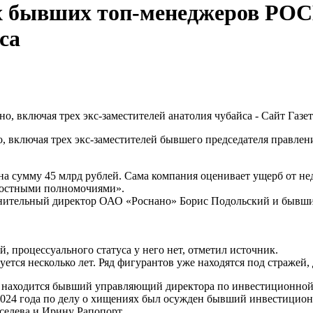
х бывших топ-менеджеров РОС
са
ключая трех экс-заместителей бывшего председателя правлени
 на сумму 45 млрд рублей. Сама компания оценивает ущерб от н
жностными полномочиями».
нительный директор ОАО «Роснано» Борис Подольский и бывши
, процессуального статуса у него нет, отметил источник.
ется несколько лет. Ряд фигурантов уже находятся под стражей,
стом находится бывший управляющий директора по инвестиционн
024 года по делу о хищениях был осужден бывший инвестиционн
селева и Ирину Рапопорт.