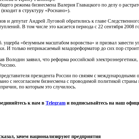
бщего режима бизнесмена Валерия Главацкого по делу о растрат
входит в структуру «Роснано»).
лов и депутат Андрей Луговой обратились к главе Следственног
плений. В том числе это касается периода с 22 сентября 2008 го
уб. ущерба «безумным масштабом воровства» и призвал завести 
ки. И только неприкасаемый младореформатор до сих пор строи
лав Володин заявил, что реформа российской электроэнергетики,
Россию.
представителя президента России по связям с международными 
зано с несогласием бизнесмена с проводимой политикой страны
 причин, по которым это случилось.
оединяйтесь к нам в
Telegram
и подписывайтесь на наш офиц
сказал, зачем национализируют предприятия