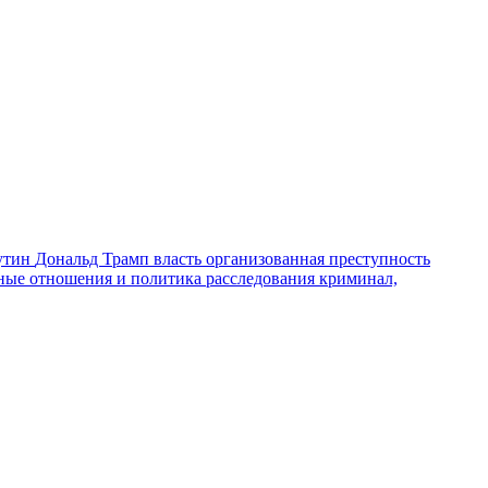
утин
Дональд Трамп
власть
организованная преступность
ные отношения и политика
расследования
криминал,