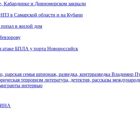
е, Кабардинке и Дивноморском закрыли
 НПЗ в Самарской области и на Кубани
 попал в жилой дом
Невзорову
я атаке БПЛА у порта Новороссийск
о, царская семья
шпионаж, разведка, контрразведка
Владимир П
торическая
терроризм
литература, детектив, рассказы
международ
 мигранты
интервью
ЩИНА