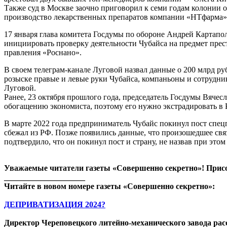
Также суд в Москве заочно приговорил к семи годам колонии о
производство лекарственных препаратов компании «НТфарма» (
17 января глава комитета Госдумы по обороне Андрей Картапо
инициировать проверку деятельности Чубайса на предмет престу
правления «Роснано».
В своем телеграм-канале Луговой назвал данные о 200 млрд р
розыске правые и левые руки Чубайса, компаньоны и сотрудни
Луговой.
Ранее, 23 октября прошлого года, председатель Госдумы Вячес
обогащению экономиста, поэтому его нужно экстрадировать в 
В марте 2022 года предприниматель Чубайс покинул пост спец
сбежал из РФ. Позже появились данные, что произошедшее свя
подтвердило, что он покинул пост и страну, не назвав при этом
Уважаемые читатели газеты «Совершенно секретно»! Прис
____________________
Читайте в новом номере газеты «Совершенно секретно»:
ДЕПРИВАТИЗАЦИЯ 2024?
Директор Череповецкого литейно-механического завода рас