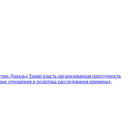
утин
Дональд Трамп
власть
организованная преступность
ные отношения и политика
расследования
криминал,