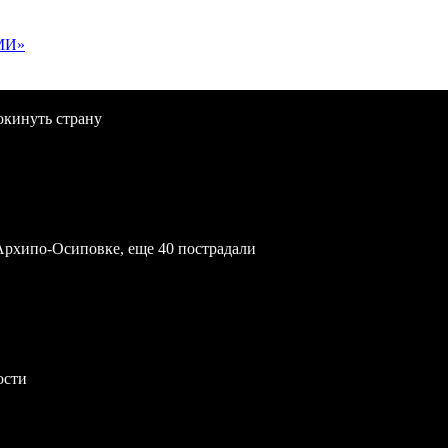
МИ»
окинуть страну
Архипо-Осиповке, еще 40 пострадали
ости