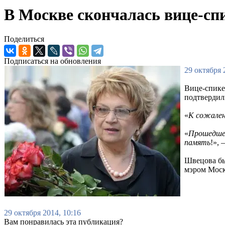
В Москве скончалась вице-с
Поделиться
Подписаться на обновления
29 октября 
Вице-спике
подтвердил
«
К сожале
«
Прошедшей
память
!»,
Швецова был
мэром Моск
29 октября 2014, 10:16
Вам понравилась эта публикация?