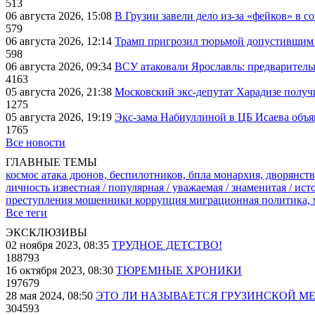
513
06 августа 2026, 15:08
В Грузии завели дело из-за «фейков» в с
579
06 августа 2026, 12:14
Трамп пригрозил тюрьмой допустившим 
598
06 августа 2026, 09:34
ВСУ атаковали Ярославль: предварител
4163
05 августа 2026, 21:38
Московский экс-депутат Харадизе получи
1275
05 августа 2026, 19:19
Экс-зама Набиуллиной в ЦБ Исаева объя
1765
Все новости
ГЛАВНЫЕ ТЕМЫ
космос
атака дронов, беспилотников, бпла
монархия, дворянств
личность известная / популярная / уважаемая / знаменитая / ис
преступления
мошенники
коррупция
миграционная политика,
Все теги
ЭКСКЛЮЗИВЫ
02 ноября 2023, 08:35
ТРУДНОЕ ДЕТСТВО!
188793
16 октября 2023, 08:30
ТЮРЕМНЫЕ ХРОНИКИ
197679
28 мая 2024, 08:50
ЭТО ЛИ НАЗЫВАЕТСЯ ГРУЗИНСКОЙ М
304593