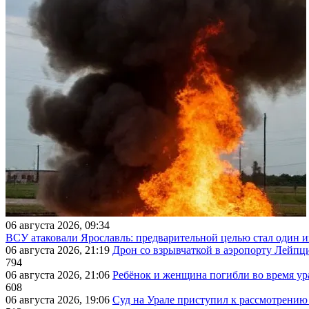
06 августа 2026, 09:34
ВСУ атаковали Ярославль: предварительной целью стал один
06 августа 2026, 21:19
Дрон со взрывчаткой в аэропорту Лейпци
794
06 августа 2026, 21:06
Ребёнок и женщина погибли во время ур
608
06 августа 2026, 19:06
Суд на Урале приступил к рассмотрени