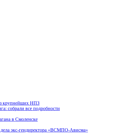
 из крупнейших НПЗ
га: собрали все подробности
агана в Смоленске
ю дела экс-гендиректора «ВСМПО-Ависма»