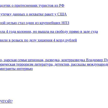
оцсетях о притеснениях туристов из РФ
утечку данных о нехватке ракет у США
ьной целью стал один из крупнейших НПЗ
ла 4 года колонии, но вышла на свободу прямо в зале суда
вили в розыск по делу хищения 4 млрд рублей
о, царская семья
шпионаж, разведка, контрразведка
Владимир П
торическая
терроризм
литература, детектив, рассказы
международ
 мигранты
интервью
ЕЧТОЙ?