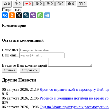
👍
0
👎
0
❤
0
😆
0
😡
0
🤔
0
🙈
0
🧘‍♀️
0
Поделиться
Комментарии
Оставить комментарий
Ваше имя
Ваш email
Введите Ваш комментарий
Отмена
Отправить
Другие Новости
06 августа 2026, 21:19
Дрон со взрывчаткой в аэропорту Лейпци
816
06 августа 2026, 21:06
Ребёнок и женщина погибли во время ур
629
06 августа 2026, 19:06
Суд на Урале приступил к рассмотрени