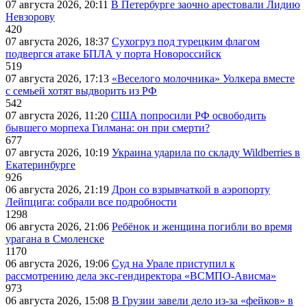
07 августа 2026, 20:11
В Петербурге заочно арестовали Лидию
Невзорову
420
07 августа 2026, 18:37
Сухогруз под турецким флагом
подвергся атаке БПЛА у порта Новороссийск
519
07 августа 2026, 17:13
«Веселого молочника» Уолкера вместе
с семьей хотят выдворить из РФ
542
07 августа 2026, 11:20
США попросили РФ освободить
бывшего морпеха Гилмана: он при смерти?
677
07 августа 2026, 10:19
Украина ударила по складу Wildberries в
Екатеринбурге
926
06 августа 2026, 21:19
Дрон со взрывчаткой в аэропорту
Лейпцига: собрали все подробности
1298
06 августа 2026, 21:06
Ребёнок и женщина погибли во время
урагана в Смоленске
1170
06 августа 2026, 19:06
Суд на Урале приступил к
рассмотрению дела экс-гендиректора «ВСМПО-Ависма»
973
06 августа 2026, 15:08
В Грузии завели дело из-за «фейков» в