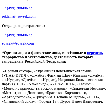
+7 (499) 288-00-72
reklama@sovsek.com
Отдел распространения:
+7 (499) 288-00-72
sovsek@sovsek.com
*Организации и физические лица, внесённные в
перечень
террористов и экстремистов, деятельность которых
запрещена в Российской Федерации:
«Правый сектор», «Украинская повстанческая армия»
(УПА),«ИГИЛ», «Джабхат Фатх аш-Шам» (бывшая «Джабхат
ан-Нусра», «Джебхат ан-Нусра»), Национал-Большевистская
партия (НБП), «Аль-Каида», «УНА-УНСО», «Талибан»,
«Меджлис крымско-татарского народа», «Свидетели Иеговы»,
«Мизантропик Дивижн», «Братство» Корчинского,
«Артподготовка», «Тризуб им. Степана Бандеры», «НСО»,
«Славянский союз», «Формат-18», Дуров Павел Валерьевич.