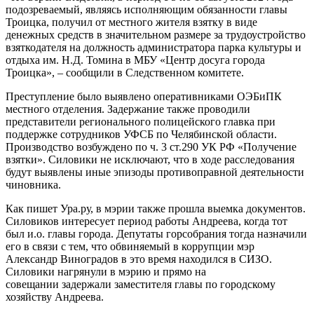
подозреваемый, являясь исполняющим обязанности главы
Троицка, получил от местного жителя взятку в виде
денежных средств в значительном размере за трудоустройство
взяткодателя на должность администратора парка культуры и
отдыха им. Н.Д. Томина в МБУ «Центр досуга города
Троицка», – сообщили в Следственном комитете.
Преступление было выявлено оперативниками ОЭБиПК
местного отделения. Задержание также проводили
представители регионального полицейского главка при
поддержке сотрудников УФСБ по Челябинской области.
Производство возбуждено по ч. 3 ст.290 УК РФ «Получение
взятки». Силовики не исключают, что в ходе расследования
будут выявлены иные эпизоды противоправной деятельности
чиновника.
Как пишет Ура.ру, в мэрии также прошла выемка документов.
Силовиков интересует период работы Андреева, когда тот
был и.о. главы города. Депутаты горсобрания тогда назначили
его в связи с тем, что обвиняемый в коррупции мэр
Александр Виноградов в это время находился в СИЗО.
Силовики нагрянули в мэрию и прямо на
совещании задержали заместителя главы по городскому
хозяйству Андреева.