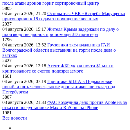
после атаки дронов горит сортировочный центр
5805
04 августа 2026, 21:20
Основателя ЧВК «Ястреб» Марущенко
приговорили к 18 годам за похищение военных
2037
04 августа 2026, 15:17
Жителя Крыма задержали по делу о
производстве дронов при помощи 3D‑принтера
1796
04 августа 2026, 13:52
Грузовики экс-начальника ГАИ
Волгоградской области выставили на торги после дела о
взятках
2427
04 августа 2026, 12:18
Агент ФБР украл почти $1 млн в
криптовалюте со счетов подозреваемого
1661
04 августа 2026, 07:19
При атаке БПЛА в Подмосковье
погибли пять человек, также дроны атаковали склад под
Петербургом
3807
03 августа 2026, 21:33
ФАС возбудила дело против Apple из-за
отказа в предустановке Max и RuStore на iPhone
1981
Все новости