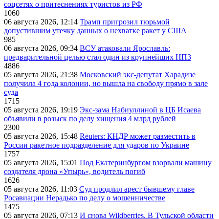
соцсетях о притеснениях туристов из РФ
1060
06 августа 2026, 12:14
Трамп пригрозил тюрьмой
допустившим утечку данных о нехватке ракет у США
985
06 августа 2026, 09:34
ВСУ атаковали Ярославль:
предварительной целью стал один из крупнейших НПЗ
4886
05 августа 2026, 21:38
Московский экс-депутат Харадизе
получила 4 года колонии, но вышла на свободу прямо в зале
суда
1715
05 августа 2026, 19:19
Экс-зама Набиуллиной в ЦБ Исаева
объявили в розыск по делу хищения 4 млрд рублей
2300
05 августа 2026, 15:48
Reuters: КНДР может разместить в
России ракетное подразделение для ударов по Украине
1757
05 августа 2026, 15:01
Под Екатеринбургом взорвали машину
создателя дрона «Упырь», водитель погиб
1626
05 августа 2026, 11:03
Суд продлил арест бывшему главе
Росавиации Нерадько по делу о мошенничестве
1475
05 августа 2026, 07:13
И снова Wildberries. В Тульской области