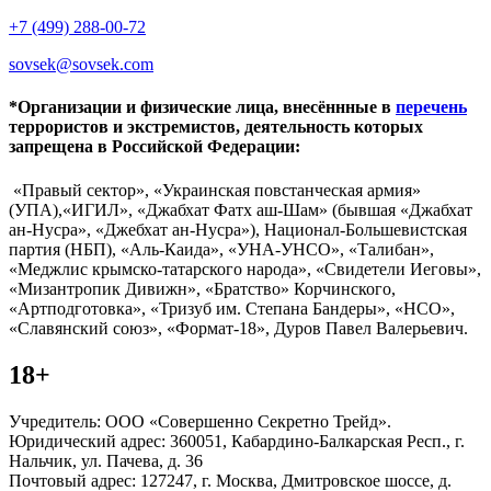
+7 (499) 288-00-72
sovsek@sovsek.com
*Организации и физические лица, внесённные в
перечень
террористов и экстремистов, деятельность которых
запрещена в Российской Федерации:
«Правый сектор», «Украинская повстанческая армия»
(УПА),«ИГИЛ», «Джабхат Фатх аш-Шам» (бывшая «Джабхат
ан-Нусра», «Джебхат ан-Нусра»), Национал-Большевистская
партия (НБП), «Аль-Каида», «УНА-УНСО», «Талибан»,
«Меджлис крымско-татарского народа», «Свидетели Иеговы»,
«Мизантропик Дивижн», «Братство» Корчинского,
«Артподготовка», «Тризуб им. Степана Бандеры», «НСО»,
«Славянский союз», «Формат-18», Дуров Павел Валерьевич.
18+
Учредитель: ООО «Совершенно Секретно Трейд».
Юридический адрес: 360051, Кабардино-Балкарская Респ., г.
Нальчик, ул. Пачева, д. 36
Почтовый адрес: 127247, г. Москва, Дмитровское шоссе, д.