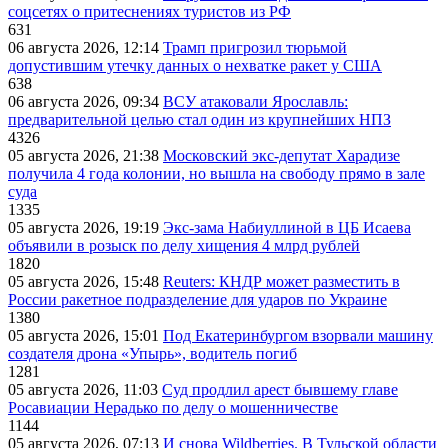
соцсетях о притеснениях туристов из РФ
631
06 августа 2026, 12:14
Трамп пригрозил тюрьмой
допустившим утечку данных о нехватке ракет у США
638
06 августа 2026, 09:34
ВСУ атаковали Ярославль:
предварительной целью стал один из крупнейших НПЗ
4326
05 августа 2026, 21:38
Московский экс-депутат Харадизе
получила 4 года колонии, но вышла на свободу прямо в зале
суда
1335
05 августа 2026, 19:19
Экс-зама Набиуллиной в ЦБ Исаева
объявили в розыск по делу хищения 4 млрд рублей
1820
05 августа 2026, 15:48
Reuters: КНДР может разместить в
России ракетное подразделение для ударов по Украине
1380
05 августа 2026, 15:01
Под Екатеринбургом взорвали машину
создателя дрона «Упырь», водитель погиб
1281
05 августа 2026, 11:03
Суд продлил арест бывшему главе
Росавиации Нерадько по делу о мошенничестве
1144
05 августа 2026, 07:13
И снова Wildberries. В Тульской области