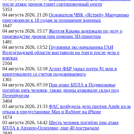
после атаки дронов горит сортировочный центр
5353
04 августа 2026, 21:20
Основателя ЧВК «Ястреб» Марущенко
приговорили к 18 годам за похищение военных
1647
04 августа 2026, 15:17
Жителя Крыма задержали по делу о
производстве дронов при помощи 3D‑принтера
1481
04 августа 2026, 13:52
Грузовики экс-начальника ГАИ
Волгоградской области выставили на торги после дела о
взятках
2104
04 августа 2026, 12:18
Агент ФБР украл почти $1 млн в
криптовалюте со счетов подозреваемого
1361
04 августа 2026, 07:19
При атаке БПЛА в Подмосковье
погибли пять человек, также дроны атаковали склад под
Петербургом
3404
03 августа 2026, 21:33
ФАС возбудила дело против Apple из-за
отказа в предустановке Max и RuStore на iPhone
1674
03 августа 2026, 14:42
Шесть человек погибли при атаке
БПЛА в Архипо-Осиповке, еще 40 пострадали
2840