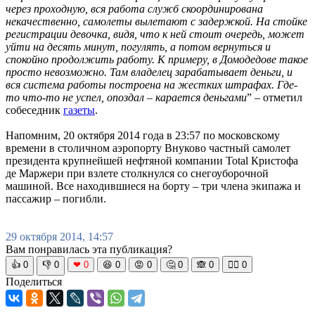
через проходную, вся работа служб скоординирована
некачественно, самолеты вылетают с задержкой. На стойке
регистрации девочка, видя, что к ней стоит очередь, может
уйти на десять минут, погулять, а потом вернуться и
спокойно продолжить работу. К примеру, в Домодедове такое
просто невозможно. Там владелец зарабатывает деньги, и
вся система работы построена на жестких штрафах. Где-
то что-то не успел, опоздал – карается деньгами
” – отметил
собеседник
газеты
.
Напомним, 20 октября 2014 года в 23:57 по московскому
времени в столичном аэропорту Внуково частный самолет
президента крупнейшей нефтяной компании Total Кристофа
де Маржери при взлете столкнулся со снегоуборочной
машиной. Все находившиеся на борту – три члена экипажа и
пассажир – погибли.
29 октября 2014, 14:57
Вам понравилась эта публикация?
👍
0
👎
0
❤
0
😆
0
😡
0
🤔
0
🙈
0
🧘‍♀️
0
Поделиться