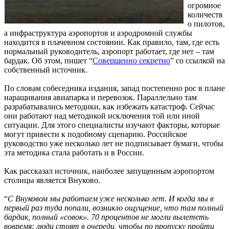
огромное
количеств
о пилотов,
а инфраструктура аэропортов и аэродромной службы
находится в плачевном состоянии. Как правило, там, где есть
нормальный руководитель, аэропорт работает, где нет – там
бардак. Об этом, пишет “
Совершенно секретно
” со ссылкой на
собственный источник.
По словам собеседника издания, запад постепенно рос в плане
наращивания авиапарка и перевозок. Параллельно там
разрабатывались методики, как избежать катастроф. Сейчас
они работают над методикой исключения той или иной
ситуации. Для этого специалисты изучают факторы, которые
могут привести к подобному сценарию. Российское
руководство уже несколько лет не подписывает бумаги, чтобы
эта методика стала работать и в России.
Как рассказал источник, наиболее запущенным аэропортом
столицы является Внуково.
“
С Внуковом мы работаем уже несколько лет. И когда мы в
первый раз туда попали, возникло ощущение, что там полный
бардак, полный «совок». 70 процентов не могли вылететь
вовремя: люди стоят в очереди, чтобы по пропуску пройти