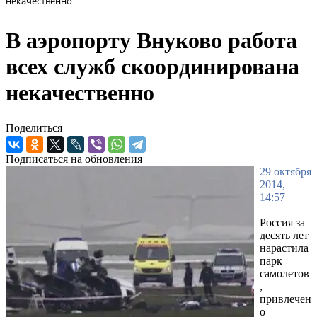
некачественно
В аэропорту Внуково работа
всех служб скоординирована
некачественно
Поделиться
Подписаться на обновления
29 октября
2014,
14:57
Россия за
десять лет
нарастила
парк
самолетов
,
привлечен
о