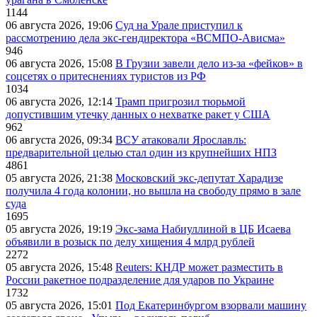
1144
06 августа 2026, 19:06
Суд на Урале приступил к
рассмотрению дела экс-гендиректора «ВСМПО-Ависма»
946
06 августа 2026, 15:08
В Грузии завели дело из-за «фейков» в
соцсетях о притеснениях туристов из РФ
1034
06 августа 2026, 12:14
Трамп пригрозил тюрьмой
допустившим утечку данных о нехватке ракет у США
962
06 августа 2026, 09:34
ВСУ атаковали Ярославль:
предварительной целью стал один из крупнейших НПЗ
4861
05 августа 2026, 21:38
Московский экс-депутат Харадизе
получила 4 года колонии, но вышла на свободу прямо в зале
суда
1695
05 августа 2026, 19:19
Экс-зама Набиуллиной в ЦБ Исаева
объявили в розыск по делу хищения 4 млрд рублей
2272
05 августа 2026, 15:48
Reuters: КНДР может разместить в
России ракетное подразделение для ударов по Украине
1732
05 августа 2026, 15:01
Под Екатеринбургом взорвали машину