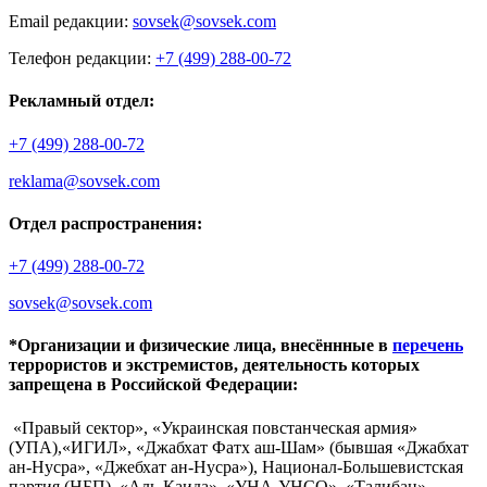
Email редакции:
sovsek@sovsek.com
Телефон редакции:
+7 (499) 288-00-72
Рекламный отдел:
+7 (499) 288-00-72
reklama@sovsek.com
Отдел распространения:
+7 (499) 288-00-72
sovsek@sovsek.com
*Организации и физические лица, внесённные в
перечень
террористов и экстремистов, деятельность которых
запрещена в Российской Федерации:
«Правый сектор», «Украинская повстанческая армия»
(УПА),«ИГИЛ», «Джабхат Фатх аш-Шам» (бывшая «Джабхат
ан-Нусра», «Джебхат ан-Нусра»), Национал-Большевистская
партия (НБП), «Аль-Каида», «УНА-УНСО», «Талибан»,