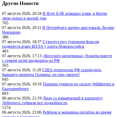
Другие Новости
07 августа 2026, 20:34
В Ялте БЭК атаковал пляж, в Керчи
дрон попал в жилой дом
765
07 августа 2026, 20:11
В Петербурге заочно арестовали Лидию
Невзорову
386
07 августа 2026, 18:37
Сухогруз под турецким флагом
подвергся атаке БПЛА у порта Новороссийск
483
07 августа 2026, 17:13
«Веселого молочника» Уолкера вместе
с семьей хотят выдворить из РФ
503
07 августа 2026, 11:20
США попросили РФ освободить
бывшего морпеха Гилмана: он при смерти?
645
07 августа 2026, 10:19
Украина ударила по складу Wildberries в
Екатеринбурге
893
06 августа 2026, 21:19
Дрон со взрывчаткой в аэропорту
Лейпцига: собрали все подробности
1274
06 августа 2026, 21:06
Ребёнок и женщина погибли во время
урагана в Смоленске