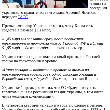
заявил на
заседании
украинского правительства его глава Арсений Яценюк,
передает
ТАСС
.
Премьер-министр Украины отметил, что у Киева есть
средства в размере $3,1 млрд.
«
1,45 млрд мы заплатим сразу после подписания
трехстороннего протокола между Украиной, РФ и ЕС, еще
$1,65 млрд — до конца года
», — сказал премьер.
Украина готова подписывать газовый протокол с Россией
только на трехстороннем уровне.
«
Наша позиция — подписание протокола только на
трехстороннем уровне, где с одной стороны Украина и
Европейский союз, с другой — Россия
», — сказал Яценюк.
Украинский премьер отметил, что ЕС «будет выступать
гарантом цены на российский газ для Украины, в том числе
через механизм компенсации».
В четвертом квартале нынешнего года, по словам премьера,
Украина будет платить за российский газ из расчета $378 за 1