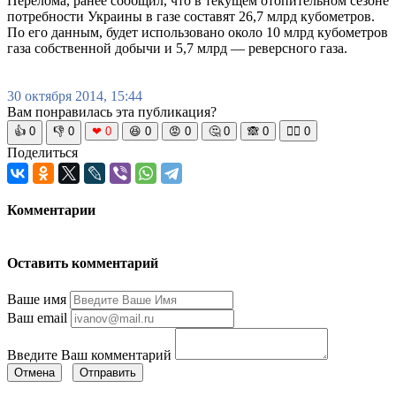
Перелома, ранее сообщил, что в текущем отопительном сезоне
потребности Украины в газе составят 26,7 млрд кубометров.
По его данным, будет использовано около 10 млрд кубометров
газа собственной добычи и 5,7 млрд — реверсного газа.
30 октября 2014, 15:44
Вам понравилась эта публикация?
👍
0
👎
0
❤
0
😆
0
😡
0
🤔
0
🙈
0
🧘‍♀️
0
Поделиться
Комментарии
Оставить комментарий
Ваше имя
Ваш email
Введите Ваш комментарий
Отмена
Отправить