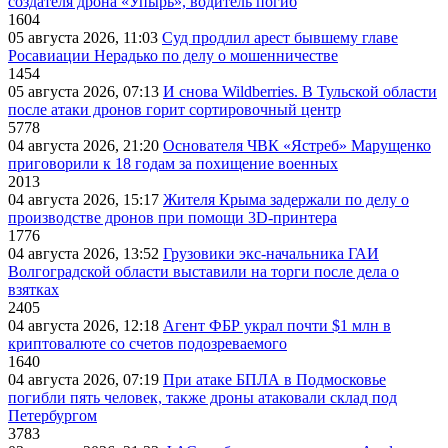
создателя дрона «Упырь», водитель погиб
1604
05 августа 2026, 11:03
Суд продлил арест бывшему главе
Росавиации Нерадько по делу о мошенничестве
1454
05 августа 2026, 07:13
И снова Wildberries. В Тульской области
после атаки дронов горит сортировочный центр
5778
04 августа 2026, 21:20
Основателя ЧВК «Ястреб» Марущенко
приговорили к 18 годам за похищение военных
2013
04 августа 2026, 15:17
Жителя Крыма задержали по делу о
производстве дронов при помощи 3D‑принтера
1776
04 августа 2026, 13:52
Грузовики экс-начальника ГАИ
Волгоградской области выставили на торги после дела о
взятках
2405
04 августа 2026, 12:18
Агент ФБР украл почти $1 млн в
криптовалюте со счетов подозреваемого
1640
04 августа 2026, 07:19
При атаке БПЛА в Подмосковье
погибли пять человек, также дроны атаковали склад под
Петербургом
3783