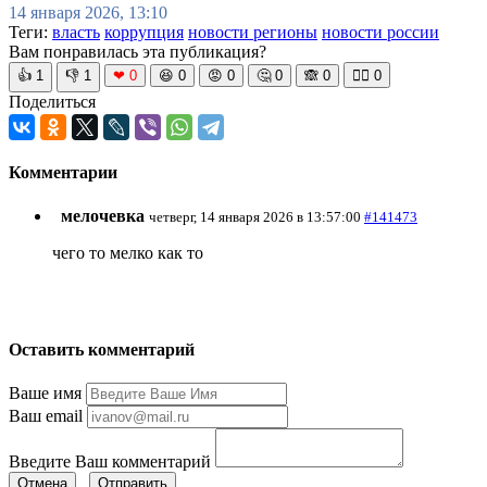
14 января 2026, 13:10
Теги:
власть
коррупция
новости регионы
новости россии
Вам понравилась эта публикация?
👍
1
👎
1
❤
0
😆
0
😡
0
🤔
0
🙈
0
🧘‍♀️
0
Поделиться
Комментарии
мелочевка
четверг, 14 января 2026 в 13:57:00
#141473
чего то мелко как то
Оставить комментарий
Ваше имя
Ваш email
Введите Ваш комментарий
Отмена
Отправить