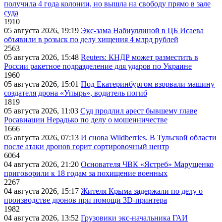
получила 4 года колонии, но вышла на свободу прямо в зале
суда
1910
05 августа 2026, 19:19
Экс-зама Набиуллиной в ЦБ Исаева
объявили в розыск по делу хищения 4 млрд рублей
2563
05 августа 2026, 15:48
Reuters: КНДР может разместить в
России ракетное подразделение для ударов по Украине
1960
05 августа 2026, 15:01
Под Екатеринбургом взорвали машину
создателя дрона «Упырь», водитель погиб
1819
05 августа 2026, 11:03
Суд продлил арест бывшему главе
Росавиации Нерадько по делу о мошенничестве
1666
05 августа 2026, 07:13
И снова Wildberries. В Тульской области
после атаки дронов горит сортировочный центр
6064
04 августа 2026, 21:20
Основателя ЧВК «Ястреб» Марущенко
приговорили к 18 годам за похищение военных
2267
04 августа 2026, 15:17
Жителя Крыма задержали по делу о
производстве дронов при помощи 3D‑принтера
1982
04 августа 2026, 13:52
Грузовики экс-начальника ГАИ