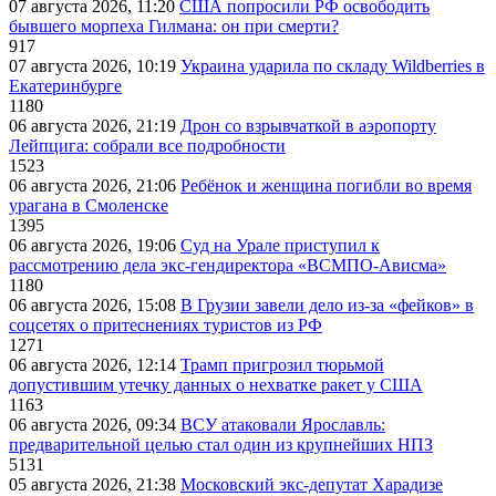
07 августа 2026, 11:20
США попросили РФ освободить
бывшего морпеха Гилмана: он при смерти?
917
07 августа 2026, 10:19
Украина ударила по складу Wildberries в
Екатеринбурге
1180
06 августа 2026, 21:19
Дрон со взрывчаткой в аэропорту
Лейпцига: собрали все подробности
1523
06 августа 2026, 21:06
Ребёнок и женщина погибли во время
урагана в Смоленске
1395
06 августа 2026, 19:06
Суд на Урале приступил к
рассмотрению дела экс-гендиректора «ВСМПО-Ависма»
1180
06 августа 2026, 15:08
В Грузии завели дело из-за «фейков» в
соцсетях о притеснениях туристов из РФ
1271
06 августа 2026, 12:14
Трамп пригрозил тюрьмой
допустившим утечку данных о нехватке ракет у США
1163
06 августа 2026, 09:34
ВСУ атаковали Ярославль:
предварительной целью стал один из крупнейших НПЗ
5131
05 августа 2026, 21:38
Московский экс-депутат Харадизе