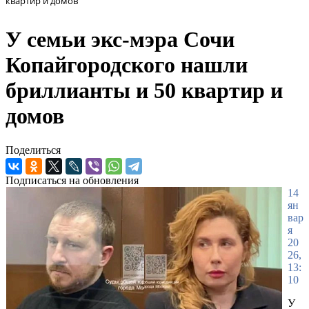
квартир и домов
У семьи экс-мэра Сочи
Копайгородского нашли
бриллианты и 50 квартир и
домов
Поделиться
Подписаться на обновления
14
ян
вар
я
20
26,
13:
10
У