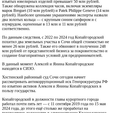
изъятых ювелирных изделий превышает 50 млн рублей.
Также обнаружена коллекция часов, включая экземпляры
марок Breguet (10 млн рублей) и Patek Philippe Geneve (14 млн
рублей). Наиболее ценными украшениями эксперты назвали
два золотых кольца — с крупным синим сапфиром и с
изумрудом, оцененные в 13 млн и 11 млн рублей
соответственно.
По данным следствия, с 2022 по 2024 год Копайгородский
похитил два земельных участка в Сочи общей стоимостью не
менее 26 млн рублей. Также его обвиняют в получении 248
млн рублей от представителей бизнеса за покровительство и
создание благоприятных условий для предпринимателей.
В данный момент Алексей и Янина Копайгородские
находятся в СИЗО.
Хостинский районный суд Сочи сегодня начнет
рассматривать антикоррупционный иск Генпрокуратуры РФ
по изъятию активов Алексея и Янины Копайгородских в
пользу государства.
Копайгородский в должности главы курортного города
работал почти пять лет — с 11 сентября 2019 года по 15 мая
2024 года, до этого ещё столько же проработал на
руководящих должностях в администрации Краснодарского