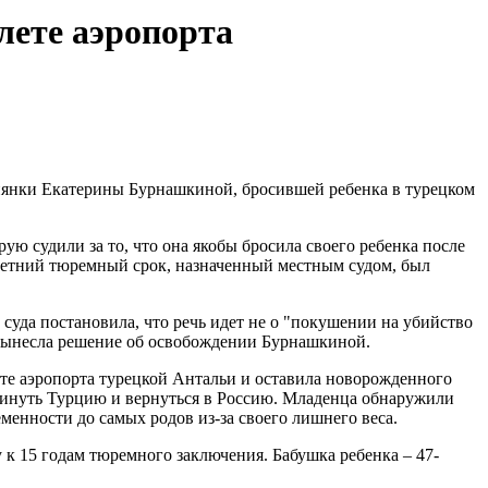
лете аэропорта
янки Екатерины Бурнашкиной, бросившей ребенка в турецком
ю судили за то, что она якобы бросила своего ребенка после
5-летний тюремный срок, назначенный местным судом, был
 суда постановила, что речь идет не о "покушении на убийство
и вынесла решение об освобождении Бурнашкиной.
ете аэропорта турецкой Антальи и оставила новорожденного
окинуть Турцию и вернуться в Россию. Младенца обнаружили
менности до самых родов из-за своего лишнего веса.
 к 15 годам тюремного заключения. Бабушка ребенка – 47-