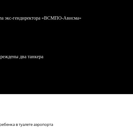
дела экс-гендиректора «ВСМПО-Ависма»
вреждены два танкера
ребенка в туалете аэропорта