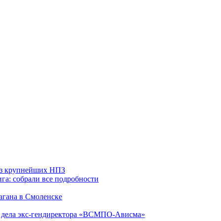
 из крупнейших НПЗ
га: собрали все подробности
агана в Смоленске
ю дела экс-гендиректора «ВСМПО-Ависма»