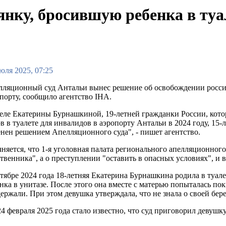
янку, бросившую ребенка в туа
юля 2025, 07:25
лляционный суд Антальи вынес решение об освобождении росси
порту, сообщило агентство IHA.
еле Екатерины Бурнашкиной, 19-летней гражданки России, котору
в в туалете для инвалидов в аэропорту Антальи в 2024 году, 1
нен решением Апелляционного суда", - пишет агентство.
няется, что 1-я уголовная палата регионального апелляционного
твенника", а о преступлении "оставить в опасных условиях", 
тябре 2024 года 18-летняя Екатерина Бурнашкина родила в туал
нка в унитазе. После этого она вместе с матерью попыталась п
ржали. При этом девушка утверждала, что не знала о своей бере
февраля 2025 года стало известно, что суд приговорил девушку