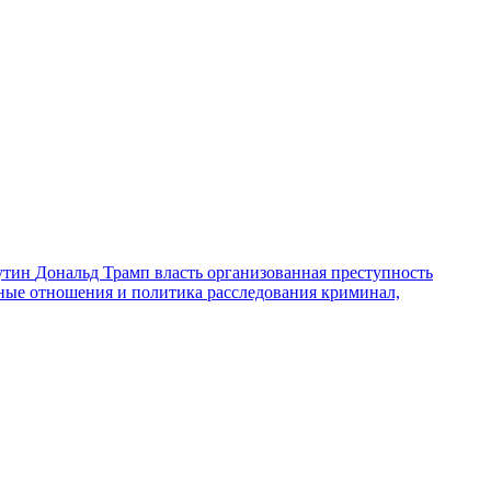
утин
Дональд Трамп
власть
организованная преступность
ные отношения и политика
расследования
криминал,