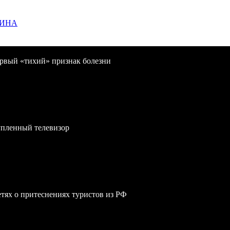
ЩИНА
первый «тихий» признак болезни
упленный телевизор
сетях о притеснениях туристов из РФ