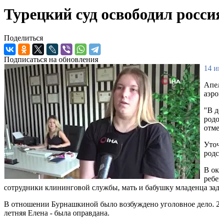
Турецкий суд освободил росси
Поделиться
Подписаться на обновления
14 и
Апе
аэро
"В д
родо
отме
Уточ
родс
В ок
ребе
сотрудники клининговой службы, мать и бабушку младенца заде
В отношении Бурнашкиной было возбуждено уголовное дело. 24 
летняя Елена - была оправдана.