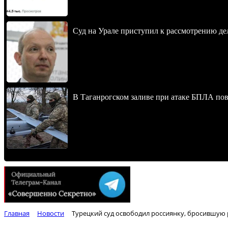
Суд на Урале приступил к рассмотрению 
В Таганрогском заливе при атаке БПЛА по
Главная
Новости
Турецкий суд освободил россиянку, бросившую 