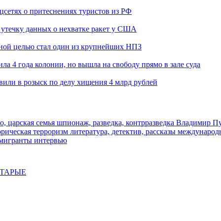
оцсетях о притеснениях туристов из РФ
утечку данных о нехватке ракет у США
ьной целью стал один из крупнейших НПЗ
ла 4 года колонии, но вышла на свободу прямо в зале суда
вили в розыск по делу хищения 4 млрд рублей
о, царская семья
шпионаж, разведка, контрразведка
Владимир П
торическая
терроризм
литература, детектив, рассказы
международ
 мигранты
интервью
СТАРЫЕ