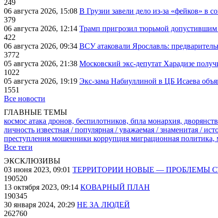
249
06 августа 2026, 15:08
В Грузии завели дело из-за «фейков» в с
379
06 августа 2026, 12:14
Трамп пригрозил тюрьмой допустившим 
422
06 августа 2026, 09:34
ВСУ атаковали Ярославль: предварител
3772
05 августа 2026, 21:38
Московский экс-депутат Харадизе получи
1022
05 августа 2026, 19:19
Экс-зама Набиуллиной в ЦБ Исаева объя
1551
Все новости
ГЛАВНЫЕ ТЕМЫ
космос
атака дронов, беспилотников, бпла
монархия, дворянств
личность известная / популярная / уважаемая / знаменитая / ис
преступления
мошенники
коррупция
миграционная политика,
Все теги
ЭКСКЛЮЗИВЫ
03 июня 2023, 09:01
ТЕРРИТОРИИ НОВЫЕ — ПРОБЛЕМЫ 
190520
13 октября 2023, 09:14
КОВАРНЫЙ ПЛАН
190345
30 января 2024, 20:29
НЕ ЗА ЛЮДЕЙ
262760