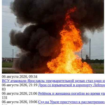
06 августа 2026, 09:34
ВСУ атаковали Ярославль: предварительной целью стал один
06 августа 2026, 21:19
Дрон со взрывчаткой в аэропорту Лейпци
83
06 августа 2026, 21:06
Ребёнок и женщина погибли во время ур
131
06 августа 2026, 19:06
Суд на Урале приступил к рассмотрени