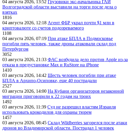
04 августа 2026, 13:52
Грузовики экс-начальника ГАИ
Волгоградской области выставили на торги после дела о
взятках
1816
04 августа 2026, 12:18
Агент ФБР украл почти $1 млн в
криптовалюте со счетов подозреваемого
1108
04 августа 2026, 07:19
При атаке БПЛА в Подмосковье
погибли пять человек, также дроны атаковали склад под
Петербургом
3052
03 августа 2026, 21:33
ФАС возбудила дело против Apple из-за
отказа в предустановке Max и RuStore на iPhone
1410
03 августа 2026, 14:42
Шесть человек погибли при атаке
БПЛА в Архипо-Осиповке, еще 40 пострадали
2527
03 августа 2026, 14:00
На Кубани организаторов незаконной
миграции приговорили к 22 годам на троих
1492
03 августа 2026, 11:39
Суд не разрешил властям Израиля
использовать крокодилов для охраны тюрем
1457
03 августа 2026, 08:45
Склад Wildberries загорелся после атаки
дронов во Владимирской области. Пострадал 1 человек