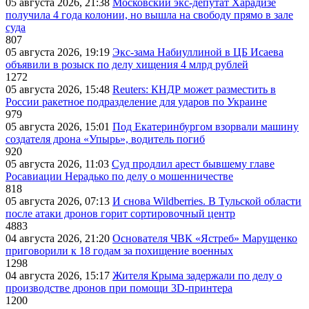
05 августа 2026, 21:38
Московский экс-депутат Харадизе
получила 4 года колонии, но вышла на свободу прямо в зале
суда
807
05 августа 2026, 19:19
Экс-зама Набиуллиной в ЦБ Исаева
объявили в розыск по делу хищения 4 млрд рублей
1272
05 августа 2026, 15:48
Reuters: КНДР может разместить в
России ракетное подразделение для ударов по Украине
979
05 августа 2026, 15:01
Под Екатеринбургом взорвали машину
создателя дрона «Упырь», водитель погиб
920
05 августа 2026, 11:03
Суд продлил арест бывшему главе
Росавиации Нерадько по делу о мошенничестве
818
05 августа 2026, 07:13
И снова Wildberries. В Тульской области
после атаки дронов горит сортировочный центр
4883
04 августа 2026, 21:20
Основателя ЧВК «Ястреб» Марущенко
приговорили к 18 годам за похищение военных
1298
04 августа 2026, 15:17
Жителя Крыма задержали по делу о
производстве дронов при помощи 3D‑принтера
1200