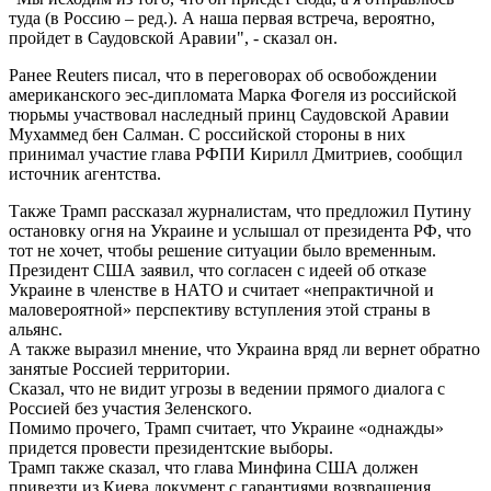
туда (в Россию – ред.). А наша первая встреча, вероятно,
пройдет в Саудовской Аравии", - сказал он.
Ранее Reuters писал, что в переговорах об освобождении
американского эес-дипломата Марка Фогеля из российской
тюрьмы участвовал наследный принц Саудовской Аравии
Мухаммед бен Салман. С российской стороны в них
принимал участие глава РФПИ Кирилл Дмитриев, сообщил
источник агентства.
Также Трамп рассказал журналистам, что предложил Путину
остановку огня на Украине и услышал от президента РФ, что
тот не хочет, чтобы решение ситуации было временным.
Президент США заявил, что согласен с идеей об отказе
Украине в членстве в НАТО и считает «непрактичной и
маловероятной» перспективу вступления этой страны в
альянс.
А также выразил мнение, что Украина вряд ли вернет обратно
занятые Россией территории.
Сказал, что не видит угрозы в ведении прямого диалога с
Россией без участия Зеленского.
Помимо прочего, Трамп считает, что Украине «однажды»
придется провести президентские выборы.
Трамп также сказал, что глава Минфина США должен
привезти из Киева документ с гарантиями возвращения