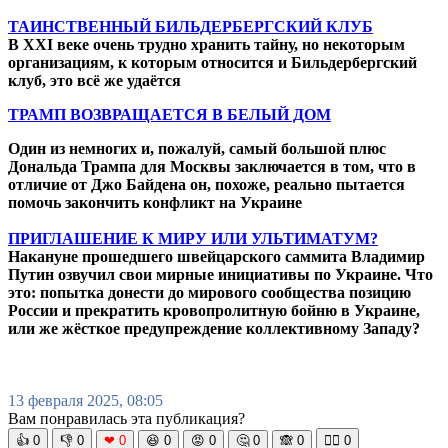
ТАИНСТВЕННЫЙ БИЛЬДЕРБЕРГСКИЙ КЛУБ
В XXI веке очень трудно хранить тайну, но некоторым
организациям, к которым относится и Бильдербергский
клуб, это всё же удаётся
ТРАМП ВОЗВРАЩАЕТСЯ В БЕЛЫЙ ДОМ
Один из немногих и, пожалуй, самый большой плюс
Дональда Трампа для Москвы заключается в том, что в
отличие от Джо Байдена он, похоже, реально пытается
помочь закончить конфликт на Украине
ПРИГЛАШЕНИЕ К МИРУ ИЛИ УЛЬТИМАТУМ?
Накануне прошедшего швейцарского саммита Владимир
Путин озвучил свои мирные инициативы по Украине. Что
это: попытка донести до мирового сообщества позицию
России и прекратить кровопролитную бойню в Украине,
или же жёсткое предупреждение коллективному Западу?
13 февраля 2025, 08:05
Вам понравилась эта публикация?
👍
0
👎
0
❤
0
😆
0
😡
0
🤔
0
🙈
0
🧘‍♀️
0