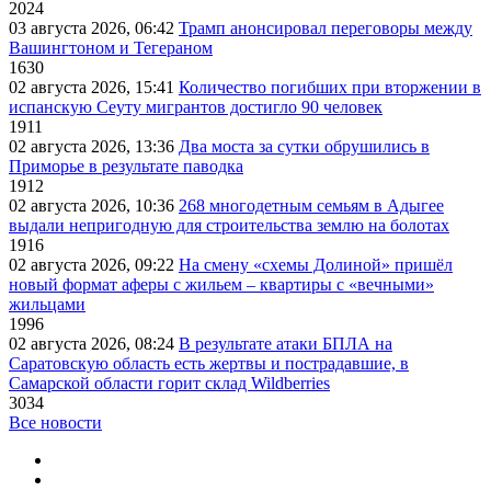
2024
03 августа 2026, 06:42
Трамп анонсировал переговоры между
Вашингтоном и Тегераном
1630
02 августа 2026, 15:41
Количество погибших при вторжении в
испанскую Сеуту мигрантов достигло 90 человек
1911
02 августа 2026, 13:36
Два моста за сутки обрушились в
Приморье в результате паводка
1912
02 августа 2026, 10:36
268 многодетным семьям в Адыгее
выдали непригодную для строительства землю на болотах
1916
02 августа 2026, 09:22
На смену «схемы Долиной» пришёл
новый формат аферы с жильем – квартиры с «вечными»
жильцами
1996
02 августа 2026, 08:24
В результате атаки БПЛА на
Саратовскую область есть жертвы и пострадавшие, в
Самарской области горит склад Wildberries
3034
Все новости