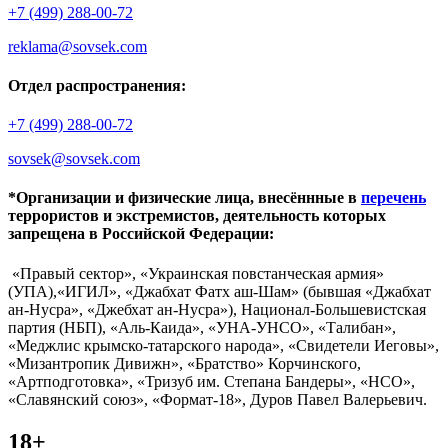
+7 (499) 288-00-72
reklama@sovsek.com
Отдел распространения:
+7 (499) 288-00-72
sovsek@sovsek.com
*Организации и физические лица, внесённные в
перечень
террористов и экстремистов, деятельность которых
запрещена в Российской Федерации:
«Правый сектор», «Украинская повстанческая армия»
(УПА),«ИГИЛ», «Джабхат Фатх аш-Шам» (бывшая «Джабхат
ан-Нусра», «Джебхат ан-Нусра»), Национал-Большевистская
партия (НБП), «Аль-Каида», «УНА-УНСО», «Талибан»,
«Меджлис крымско-татарского народа», «Свидетели Иеговы»,
«Мизантропик Дивижн», «Братство» Корчинского,
«Артподготовка», «Тризуб им. Степана Бандеры», «НСО»,
«Славянский союз», «Формат-18», Дуров Павел Валерьевич.
18+