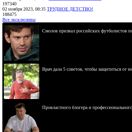
197340
02 ноября 2023, 08:35
ТРУДНОЕ ДЕТСТВО!
188475
Все эксклюзивы
Смолов призвал российских футболистов п
Врач дала 5 советов, чтобы защититься от и
Провластного блогера и профессионального