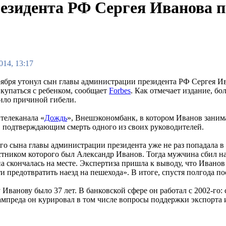
езидента РФ Сергея Иванова п
014, 13:17
ября утонул сын главы администрации президента РФ Сергея Ив
 купаться с ребенком, сообщает
Forbes
. Как отмечает издание, бо
ило причиной гибели.
телеканала «
Дождь
», Внешэкономбанк, в котором Иванов занима
, подтверждающим смерть одного из своих руководителей.
го сына главы администрации президента уже не раз попадала в 
стником которого был Александр Иванов. Тогда мужчина сбил н
а скончалась на месте. Экспертиза пришла к выводу, что Иванов
и предотвратить наезд на пешехода». В итоге, спустя полгода п
Иванову было 37 лет. В банковской сфере он работал с 2002-го:
зампреда он курировал в том числе вопросы поддержки экспорта