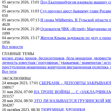
05 августа 2026, 15:01
Под Екатеринбургом взорвали машину со
704
05 августа 2026, 11:03
Суд продлил арест бывшему главе Росав
650
05 августа 2026, 07:13
И снова Wildberries. В Тульской области
4628
04 августа 2026, 21:20
Основателя ЧВК «Ястреб» Марущенко пр
1099
04 августа 2026, 15:17
Жителя Крыма задержали по делу о про
1056
Все новости
ГЛАВНЫЕ ТЕМЫ
космос
атака дронов, беспилотников, бпла
монархия, дворянств
личность известная / популярная / уважаемая / знаменитая / ис
преступления
мошенники
коррупция
миграционная политика,
Все теги
ЭКСКЛЮЗИВЫ
24 января 2023, 17:01
СБЕРБАНК – ДЕПОЗИТЫ ЗАКРЫВАЮ
198917
31 мая 2024, 07:00
НА ТРОПЕ ВОЙНЫ … С «ЗАКЛАДЧИКА
203157
28 мая 2024, 08:50
ЭТО ЛИ НАЗЫВАЕТСЯ ГРУЗИНСКОЙ М
304287
16 октября 2023, 08:30
ТЮРЕМНЫЕ ХРОНИКИ