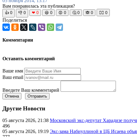
05 ноября 2014, 13:17
Вам понравилась эта публикация?
👍
0
👎
0
❤
0
😆
0
😡
0
🤔
0
🙈
0
🧘‍♀️
0
Поделиться
Комментарии
Оставить комментарий
Ваше имя
Ваш email
Введите Ваш комментарий
Отмена
Отправить
Другие Новости
05 августа 2026, 21:38
Московский экс-депутат Харадизе получи
496
05 августа 2026, 19:19
Экс-зама Набиуллиной в ЦБ Исаева объя
777