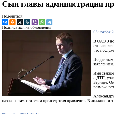
Сын главы администрации пр
Поделиться
Подписаться на обновления
05 ноября 2
В ОАЭ 3 но
отправился
что послуж
По данным 
заявлением
Имя старше
о ДТП, уча
Беридзе. Он
возможност
Александру 
назначен заместителем председателя правления. В должности 