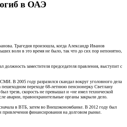
огиб в ОАЭ
анова. Трагедия произошла, когда Александр Иванов
льших волн в это время не было, так что до сих пор непонятно,
л должность заместителя председателя правления, выступит с
СМИ. В 2005 году разразился скандал вокруг уголовного дела
а пешеходном переходе 68-летнюю пенсионерку Светлану
 был трезв, скорость не превышал и «не имел технической
осле аварии, правоохранительные органы закрыли дело.
 сначала в ВТБ, затем во Внешэкономбанке. В 2012 году был
 и привлечения финансирования на долговом рынке.