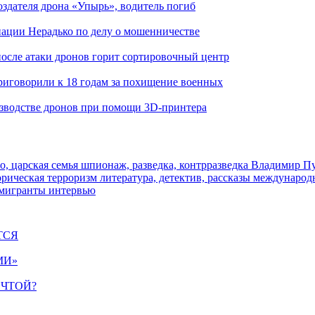
здателя дрона «Упырь», водитель погиб
иации Нерадько по делу о мошенничестве
 после атаки дронов горит сортировочный центр
иговорили к 18 годам за похищение военных
изводстве дронов при помощи 3D‑принтера
о, царская семья
шпионаж, разведка, контрразведка
Владимир П
торическая
терроризм
литература, детектив, рассказы
международ
 мигранты
интервью
ТСЯ
МИ»
ЕЧТОЙ?