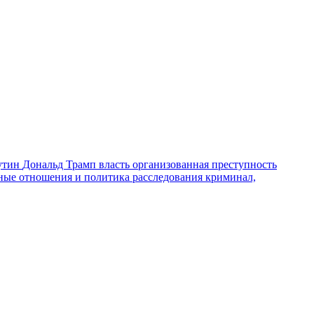
утин
Дональд Трамп
власть
организованная преступность
ные отношения и политика
расследования
криминал,