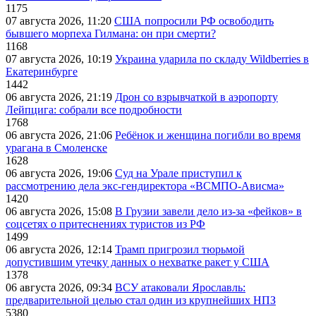
1175
07 августа 2026, 11:20
США попросили РФ освободить
бывшего морпеха Гилмана: он при смерти?
1168
07 августа 2026, 10:19
Украина ударила по складу Wildberries в
Екатеринбурге
1442
06 августа 2026, 21:19
Дрон со взрывчаткой в аэропорту
Лейпцига: собрали все подробности
1768
06 августа 2026, 21:06
Ребёнок и женщина погибли во время
урагана в Смоленске
1628
06 августа 2026, 19:06
Суд на Урале приступил к
рассмотрению дела экс-гендиректора «ВСМПО-Ависма»
1420
06 августа 2026, 15:08
В Грузии завели дело из-за «фейков» в
соцсетях о притеснениях туристов из РФ
1499
06 августа 2026, 12:14
Трамп пригрозил тюрьмой
допустившим утечку данных о нехватке ракет у США
1378
06 августа 2026, 09:34
ВСУ атаковали Ярославль:
предварительной целью стал один из крупнейших НПЗ
5380