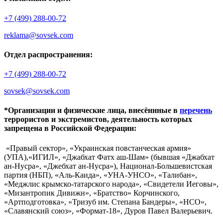
+7 (499) 288-00-72
reklama@sovsek.com
Отдел распространения:
+7 (499) 288-00-72
sovsek@sovsek.com
*Организации и физические лица, внесённные в
перечень
террористов и экстремистов, деятельность которых
запрещена в Российской Федерации:
«Правый сектор», «Украинская повстанческая армия»
(УПА),«ИГИЛ», «Джабхат Фатх аш-Шам» (бывшая «Джабхат
ан-Нусра», «Джебхат ан-Нусра»), Национал-Большевистская
партия (НБП), «Аль-Каида», «УНА-УНСО», «Талибан»,
«Меджлис крымско-татарского народа», «Свидетели Иеговы»,
«Мизантропик Дивижн», «Братство» Корчинского,
«Артподготовка», «Тризуб им. Степана Бандеры», «НСО»,
«Славянский союз», «Формат-18», Дуров Павел Валерьевич.