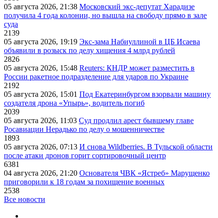
05 августа 2026, 21:38
Московский экс-депутат Харадизе
получила 4 года колонии, но вышла на свободу прямо в зале
суда
2139
05 августа 2026, 19:19
Экс-зама Набиуллиной в ЦБ Исаева
объявили в розыск по делу хищения 4 млрд рублей
2826
05 августа 2026, 15:48
Reuters: КНДР может разместить в
России ракетное подразделение для ударов по Украине
2192
05 августа 2026, 15:01
Под Екатеринбургом взорвали машину
создателя дрона «Упырь», водитель погиб
2039
05 августа 2026, 11:03
Суд продлил арест бывшему главе
Росавиации Нерадько по делу о мошенничестве
1893
05 августа 2026, 07:13
И снова Wildberries. В Тульской области
после атаки дронов горит сортировочный центр
6381
04 августа 2026, 21:20
Основателя ЧВК «Ястреб» Марущенко
приговорили к 18 годам за похищение военных
2538
Все новости