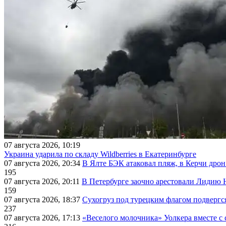
07 августа 2026, 10:19
Украина ударила по складу Wildberries в Екатеринбурге
07 августа 2026, 20:34
В Ялте БЭК атаковал пляж, в Керчи дрон
195
07 августа 2026, 20:11
В Петербурге заочно арестовали Лидию 
159
07 августа 2026, 18:37
Сухогруз под турецким флагом подвергс
237
07 августа 2026, 17:13
«Веселого молочника» Уолкера вместе с 