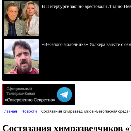
В Петербурге заочно арестовали Лидию Не
«Веселого молочника» Уолкера вместе с се
Главная
Новости
Состязания химразведчиков «Безопасная среда»
Состязания химразведчиков «