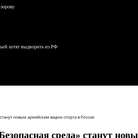
взорову
мьей хотят выдворить из РФ
 станут новым армейским видом спорта в России
Безопасная среда» станут нов