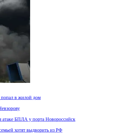
 попал в жилой дом
Невзорову
я атаке БПЛА у порта Новороссийск
семьей хотят выдворить из РФ