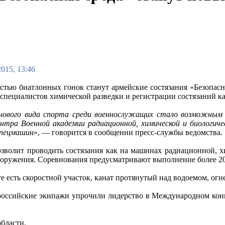
2015, 13:46
стью биатлонных гонок станут армейские состязания «Безопас
специалистов химической разведки и регистрации состязаний ка
нового вида спорта среди военнослужащих стало возможным 
ентра Военной академии радиационной, химической и биологиче
спецмашин
», — говорится в сообщении пресс-службы ведомства.
зволит проводить состязания как на машинах радиационной, х
ооружения. Соревнования предусматривают выполнение более 20
е есть скоростной участок, канат протянутый над водоемом, ог
российские экипажи упрочили лидерство в Международном кон
области.