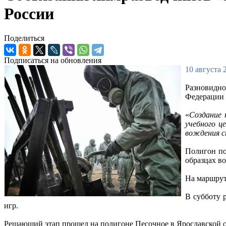
России
Поделиться
Подписаться на обновления
10 августа 
Разновидно
Федерации 
«
Создание 
учебного ц
вождения 
Полигон по
образцах в
На маршрут
В субботу 
игр.
Решающий этап прошел на полигоне Песочное в Ярославской 