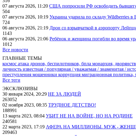
316
07 августа 2026, 11:20
США попросили РФ освободить бывшего 
504
07 августа 2026, 10:19
Украина ударила по складу Wildberries в
724
06 августа 2026, 21:19
Дрон со взрывчаткой в аэропорту Лейпци
1143
06 августа 2026, 21:06
Ребёнок и женщина погибли во время ур
1012
Все новости
ГЛАВНЫЕ ТЕМЫ
космос
атака дронов, беспилотников, бпла
монархия, дворянств
личность известная / популярная / уважаемая / знаменитая / ис
преступления
мошенники
коррупция
миграционная политика,
Все теги
ЭКСКЛЮЗИВЫ
30 января 2024, 20:29
НЕ ЗА ЛЮДЕЙ
263052
02 ноября 2023, 08:35
ТРУДНОЕ ДЕТСТВО!
188991
13 марта 2023, 08:04
УБИТ НЕ НА ВОЙНЕ, НО НА РОДИНЕ
240581
22 марта 2023, 17:19
АФЕРА НА МИЛЛИОНЫ. МУЖ - ЖЕН
209463