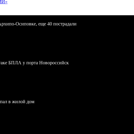
МИ»
Архипо-Осиповке, еще 40 пострадали
атаке БПЛА у порта Новороссийск
опал в жилой дом