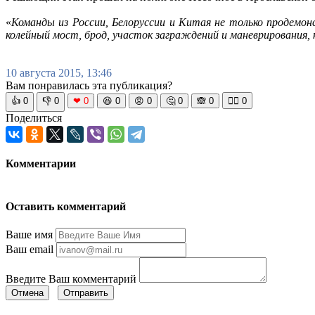
«
Команды из России, Белоруссии и Китая не только продемо
колейный мост, брод, участок заграждений и маневрирования,
10 августа 2015, 13:46
Вам понравилась эта публикация?
👍
0
👎
0
❤
0
😆
0
😡
0
🤔
0
🙈
0
🧘‍♀️
0
Поделиться
Комментарии
Оставить комментарий
Ваше имя
Ваш email
Введите Ваш комментарий
Отмена
Отправить