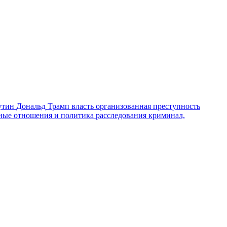
утин
Дональд Трамп
власть
организованная преступность
ные отношения и политика
расследования
криминал,