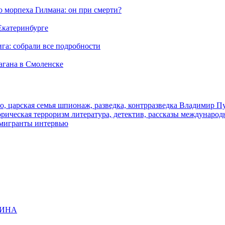
морпеха Гилмана: он при смерти?
 Екатеринбурге
га: собрали все подробности
агана в Смоленске
о, царская семья
шпионаж, разведка, контрразведка
Владимир П
торическая
терроризм
литература, детектив, рассказы
международ
 мигранты
интервью
ЩИНА