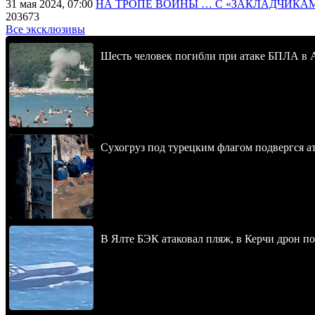
31 мая 2024, 07:00
НА ТРОПЕ ВОЙНЫ … С «ЗАКЛАДЧИКА
203673
Все эксклюзивы
Шесть человек погибли при атаке БПЛА в 
Сухогруз под турецким флагом подвергся 
В Ялте БЭК атаковал пляж, в Керчи дрон п