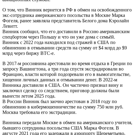
О том, что Винник вернется в РФ в обмен на освобожденного
экс-сотрудника американского посольства в Москве Марка
Фогеля, ранее заявляла представитель Белого дома Кэролайн
Левитт.
Винник сообщил, что его доставили в Россию американским
спецбортом через Польшу и что он уже дома с семьёй.
Винник с 2022 года находился под стражей в США по
обвинению в отмывании средств на сумму от $4 млрд до $9
млрд через биржу BTC-e.
В 2017-м россиянина арестовали во время отдыха в Греции по
запросу Вашингтона, а три года спустя экстрадировали во
Францию, власти которой подозревали его в вымогательстве,
хищении личных данных и отмывании денег. В 2022-м
Винника доставили в США. Он частично признал вину и
заключил сделку со следствием, приговор должны были
вынести летом 2025 года.
В России Винник был заочно арестован в 2018 году по
обвинению в кибермошенничестве на сумму 750 млн руб.
Москва требовала его экстрадиции.
Винника передали Москве в обмен на американского учителя,
бывшего сотрудника посольства США Марка Фогеля. В
августе 2021 года его задержали в аэропорту Шереметьево,