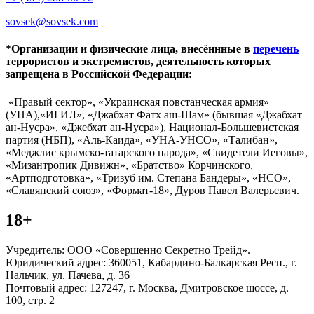
sovsek@sovsek.com
*Организации и физические лица, внесённные в
перечень
террористов и экстремистов, деятельность которых
запрещена в Российской Федерации:
«Правый сектор», «Украинская повстанческая армия»
(УПА),«ИГИЛ», «Джабхат Фатх аш-Шам» (бывшая «Джабхат
ан-Нусра», «Джебхат ан-Нусра»), Национал-Большевистская
партия (НБП), «Аль-Каида», «УНА-УНСО», «Талибан»,
«Меджлис крымско-татарского народа», «Свидетели Иеговы»,
«Мизантропик Дивижн», «Братство» Корчинского,
«Артподготовка», «Тризуб им. Степана Бандеры», «НСО»,
«Славянский союз», «Формат-18», Дуров Павел Валерьевич.
18+
Учредитель: ООО «Совершенно Секретно Трейд».
Юридический адрес: 360051, Кабардино-Балкарская Респ., г.
Нальчик, ул. Пачева, д. 36
Почтовый адрес: 127247, г. Москва, Дмитровское шоссе, д.
100, стр. 2