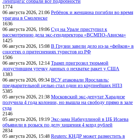
Лейпцига: собрали все подробности
1774
06 августа 2026, 21:06
Ребёнок и женщина погибли во время
урагана в Смоленске
1636
06 августа 2026, 19:06
Суд на Урале приступил к
рассмотрению дела экс-гендиректора «ВСМПО-Ависма»
1425
06 августа 2026, 15:08
В Грузии завели дело из-за «фейков» в
соцсетях о притеснениях туристов из РФ
1506
06 августа 2026, 12:14
Трамп пригрозил тюрьмой
допустившим утечку данных о нехватке ракет у США
1383
06 августа 2026, 09:34
ВСУ атаковали Ярославль:
предварительной целью стал один из крупнейших НПЗ
5385
05 августа 2026, 21:38
Московский экс-депутат Харадизе
получила 4 года колонии, но вышла на свободу прямо в зале
суда
2146
05 августа 2026, 19:19
Экс-зама Набиуллиной в ЦБ Исаева
объявили в розыск по делу хищения 4 млрд рублей
2834
05 августа 2026, 15:48
Reuters: КНДР может разместить в