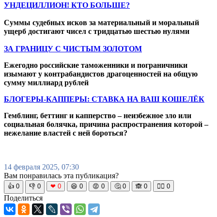
УНДЕЦИЛЛИОН! КТО БОЛЬШЕ?
Суммы судебных исков за материальный и моральный
ущерб достигают чисел с тридцатью шестью нулями
ЗА ГРАНИЦУ С ЧИСТЫМ ЗОЛОТОМ
Ежегодно российские таможенники и пограничники
изымают у контрабандистов драгоценностей на общую
сумму миллиард рублей
БЛОГЕРЫ-КАППЕРЫ: СТАВКА НА ВАШ КОШЕЛЁК
Гемблинг, беттинг и капперство – неизбежное зло или
социальная болячка, причина распространения которой –
нежелание властей с ней бороться?
14 февраля 2025, 07:30
Вам понравилась эта публикация?
👍
0
👎
0
❤
0
😆
0
😡
0
🤔
0
🙈
0
🧘‍♀️
0
Поделиться