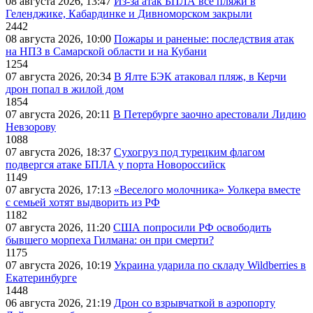
08 августа 2026, 13:47
Из-за атак БПЛА все пляжи в
Геленджике, Кабардинке и Дивноморском закрыли
2442
08 августа 2026, 10:00
Пожары и раненые: последствия атак
на НПЗ в Самарской области и на Кубани
1254
07 августа 2026, 20:34
В Ялте БЭК атаковал пляж, в Керчи
дрон попал в жилой дом
1854
07 августа 2026, 20:11
В Петербурге заочно арестовали Лидию
Невзорову
1088
07 августа 2026, 18:37
Сухогруз под турецким флагом
подвергся атаке БПЛА у порта Новороссийск
1149
07 августа 2026, 17:13
«Веселого молочника» Уолкера вместе
с семьей хотят выдворить из РФ
1182
07 августа 2026, 11:20
США попросили РФ освободить
бывшего морпеха Гилмана: он при смерти?
1175
07 августа 2026, 10:19
Украина ударила по складу Wildberries в
Екатеринбурге
1448
06 августа 2026, 21:19
Дрон со взрывчаткой в аэропорту