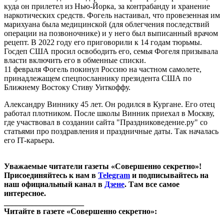
куда он прилетел из Нью-Йорка, за контрабанду и хранение
наркотических средств. Фогель настаивал, что провезенная им
марихуана была медицинской (для облегчения последствий
операции на позвоночнике) и у него был выписанный врачом
рецепт. В 2022 году его приговорили к 14 годам тюрьмы.
Госдеп США просил освободить его, семья Фогеля призывала
власти включить его в обменные списки.
11 февраля Фогель покинул Россию на частном самолете,
принадлежащем спецпосланнику президента США по
Ближнему Востоку Стиву Уиткоффу.
Александру Виннику 45 лет. Он родился в Кургане. Его отец
работал плотником. После школы Винник приехал в Москву,
где участвовал в создании сайта "Праздниковедение.ру" со
статьями про поздравления и праздничные даты. Так началась
его IT-карьера.
Уважаемые читатели газеты «Совершенно секретно»!
Присоединяйтесь к нам в
Telegram
и подписывайтесь на
наш официальный канал в
Дзене
. Там все самое
интересное.
____________________
Читайте в газете «Совершенно секретно»: