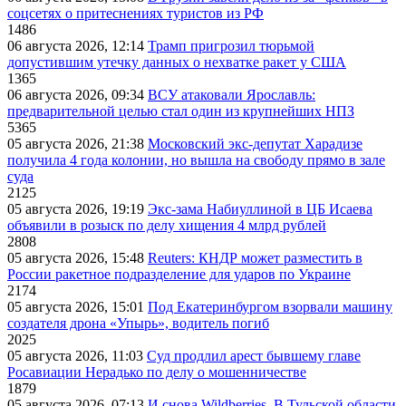
соцсетях о притеснениях туристов из РФ
1486
06 августа 2026, 12:14
Трамп пригрозил тюрьмой
допустившим утечку данных о нехватке ракет у США
1365
06 августа 2026, 09:34
ВСУ атаковали Ярославль:
предварительной целью стал один из крупнейших НПЗ
5365
05 августа 2026, 21:38
Московский экс-депутат Харадизе
получила 4 года колонии, но вышла на свободу прямо в зале
суда
2125
05 августа 2026, 19:19
Экс-зама Набиуллиной в ЦБ Исаева
объявили в розыск по делу хищения 4 млрд рублей
2808
05 августа 2026, 15:48
Reuters: КНДР может разместить в
России ракетное подразделение для ударов по Украине
2174
05 августа 2026, 15:01
Под Екатеринбургом взорвали машину
создателя дрона «Упырь», водитель погиб
2025
05 августа 2026, 11:03
Суд продлил арест бывшему главе
Росавиации Нерадько по делу о мошенничестве
1879
05 августа 2026, 07:13
И снова Wildberries. В Тульской области