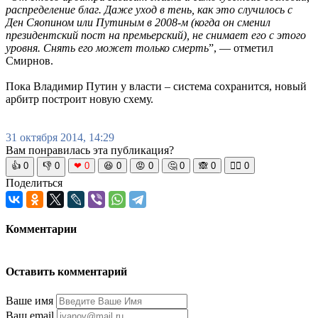
распределение благ. Даже уход в тень, как это случилось с
Ден Сяопином или Путиным в 2008-м (когда он сменил
президентский пост на премьерский), не снимает его с этого
уровня. Снять его может только смерть
”, — отметил
Смирнов.
Пока Владимир Путин у власти – система сохранится, новый
арбитр построит новую схему.
31 октября 2014, 14:29
Вам понравилась эта публикация?
👍
0
👎
0
❤
0
😆
0
😡
0
🤔
0
🙈
0
🧘‍♀️
0
Поделиться
Комментарии
Оставить комментарий
Ваше имя
Ваш email