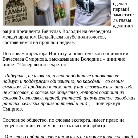
сделал
первый
заместите
ль главы
админист
рации президента Вячеслав Володин на очередном
международном Валдайском клубе политологов,
состоявшемся на прошлой неделе.
По словам директора Института политической социологии
Вячеслава Смирнова, высказывание Володина – цинично,
пишет “Совершенно секретно”.
“
Либералы, и силовики, и верноподданные чиновники ее
поймут и поддержат однозначно, но каждый – со своим
смыслом. И проблема в том, что у нас сложилось за эти годы
не классовое, а сословное общество, которое состоит из
сословий силовиков, врачей, учителей, фармацевтов, заводских
рабочих, сельских производителей и т. д
”, – подчеркнул
Смирнов.
Сословное общество, по словам эксперта, имеет право на
существование, если у него есть высший арбитр.
“
От этого арбитра зависит жизнь и самочувствие сословий,