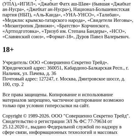
(УПА),«ИГИЛ», «Джабхат Фатх аш-Шам» (бывшая «Джабхат
ан-Нусра», «Джебхат ан-Нусра»), Национал-Большевистская
партия (НБП), «Аль-Каида», «УНА-УНСО», «Талибан»,
«Меджлис крымско-татарского народа», «Свидетели Иеговы»,
«Мизантропик Дивижн», «Братство» Корчинского,
«Артподготовка», «Тризуб им. Степана Бандеры», «НСО»,
«Славянский союз», «Формат-18», Дуров Павел Валерьевич.
18+
Учредитель: ООО «Совершенно Секретно Трейд».
Юридический адрес: 360051, Кабардино-Балкарская Респ., г.
Нальчик, ул. Пачева, д. 36
Почтовый адрес: 127247, г. Москва, Дмитровское шоссе, д.
100, стр. 2
Все права защищены. Копирование и использование
материалов запрещено, частичное цитирование возможно
только при условии гиперссылки на сайт.
Copyright © 1989-2026. ООО "Совершенно Секретно Трейд".
Свидетельство о регистрации ЭЛ № ФС 77-79634 от
25.12.2020 г., выдано Федеральной службой по надзору в
сфере связи, информационных технологий и массовых