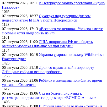
07 августа 2026, 20:11
В Петербурге заочно арестовали Лидию
Невзорову
1065
07 августа 2026, 18:37
Сухогруз под турецким флагом
подвергся атаке БПЛА у порта Новороссийск
1128
07 августа 2026, 17:13
«Веселого молочника» Уолкера вместе
с семьей хотят выдворить из РФ
1161
07 августа 2026, 11:20
США попросили РФ освободить
бывшего морпеха Гилмана: он при смерти?
1154
07 августа 2026, 10:19
Украина ударила по складу Wildberries в
Екатеринбурге
1428
06 августа 2026, 21:19
Дрон со взрывчаткой в аэропорту
Лейпцига: собрали все подробности
1753
06 августа 2026, 21:06
Ребёнок и женщина погибли во время
урагана в Смоленске
1612
06 августа 2026, 19:06
Суд на Урале приступил к
рассмотрению дела экс-гендиректора «ВСМПО-Ависма»
1403
06 августа 2026, 15:08
В Грузии завели дело из-за «фейков» в