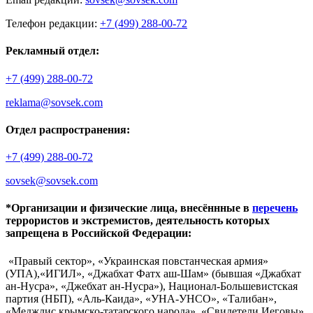
Телефон редакции:
+7 (499) 288-00-72
Рекламный отдел:
+7 (499) 288-00-72
reklama@sovsek.com
Отдел распространения:
+7 (499) 288-00-72
sovsek@sovsek.com
*Организации и физические лица, внесённные в
перечень
террористов и экстремистов, деятельность которых
запрещена в Российской Федерации:
«Правый сектор», «Украинская повстанческая армия»
(УПА),«ИГИЛ», «Джабхат Фатх аш-Шам» (бывшая «Джабхат
ан-Нусра», «Джебхат ан-Нусра»), Национал-Большевистская
партия (НБП), «Аль-Каида», «УНА-УНСО», «Талибан»,
«Меджлис крымско-татарского народа», «Свидетели Иеговы»,