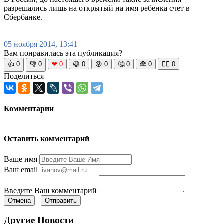
разрешались лишь на открытый на имя ребенка счет в
Сбербанке.
05 ноября 2014, 13:41
Вам понравилась эта публикация?
👍
0
👎
0
❤
0
😆
0
😡
0
🤔
0
🙈
0
🧘‍♀️
0
Поделиться
Комментарии
Оставить комментарий
Ваше имя
Ваш email
Введите Ваш комментарий
Отмена
Отправить
Другие Новости