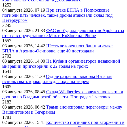
1253
04 августа 2026, 07:19
При атаке БПЛА в Подмосковье
погибли пять человек, также дроны атаковали склад под
Петербургом
3245
03 августа 2026, 21:33
ФАС возбудила дело против Apple из-за
отказа в предустановке Max и RuStore на iPhone
1557
03 августа 2026, 14:42
Шесть человек погибли при атаке
БПЛА в Архипо-Осиповке, еще 40 пострадали
2702
03 августа 2026, 14:00
На Кубани организаторов незаконной
миграции приговорили к 22 годам на троих
1641
03 августа 2026, 11:39
Суд не разрешил властям Израиля
использовать крокодилов для охраны тюрем
1605
03 августа 2026, 08:45
Склад Wildberries загорелся после атаки
дронов во Владимирской области. Пострадал 1 человек
2183
03 августа 2026, 06:42
Трамп анонсировал переговоры между
Вашингтоном и Тегераном
1781
02 августа 2026, 15:41
Количество погибших при вторжении в