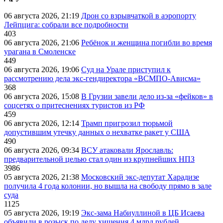
06 августа 2026, 21:19
Дрон со взрывчаткой в аэропорту
Лейпцига: собрали все подробности
403
06 августа 2026, 21:06
Ребёнок и женщина погибли во время
урагана в Смоленске
449
06 августа 2026, 19:06
Суд на Урале приступил к
рассмотрению дела экс-гендиректора «ВСМПО-Ависма»
368
06 августа 2026, 15:08
В Грузии завели дело из-за «фейков» в
соцсетях о притеснениях туристов из РФ
459
06 августа 2026, 12:14
Трамп пригрозил тюрьмой
допустившим утечку данных о нехватке ракет у США
490
06 августа 2026, 09:34
ВСУ атаковали Ярославль:
предварительной целью стал один из крупнейших НПЗ
3986
05 августа 2026, 21:38
Московский экс-депутат Харадизе
получила 4 года колонии, но вышла на свободу прямо в зале
суда
1125
05 августа 2026, 19:19
Экс-зама Набиуллиной в ЦБ Исаева
объявили в розыск по делу хищения 4 млрд рублей