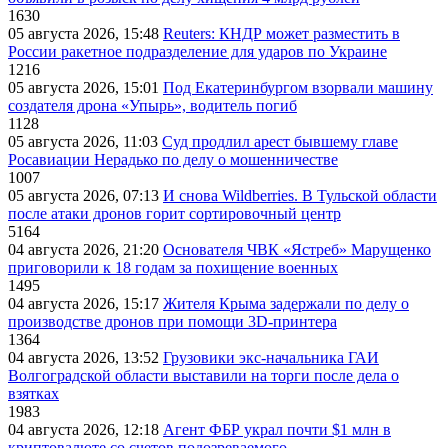
1630
05 августа 2026, 15:48
Reuters: КНДР может разместить в
России ракетное подразделение для ударов по Украине
1216
05 августа 2026, 15:01
Под Екатеринбургом взорвали машину
создателя дрона «Упырь», водитель погиб
1128
05 августа 2026, 11:03
Суд продлил арест бывшему главе
Росавиации Нерадько по делу о мошенничестве
1007
05 августа 2026, 07:13
И снова Wildberries. В Тульской области
после атаки дронов горит сортировочный центр
5164
04 августа 2026, 21:20
Основателя ЧВК «Ястреб» Марущенко
приговорили к 18 годам за похищение военных
1495
04 августа 2026, 15:17
Жителя Крыма задержали по делу о
производстве дронов при помощи 3D‑принтера
1364
04 августа 2026, 13:52
Грузовики экс-начальника ГАИ
Волгоградской области выставили на торги после дела о
взятках
1983
04 августа 2026, 12:18
Агент ФБР украл почти $1 млн в
криптовалюте со счетов подозреваемого