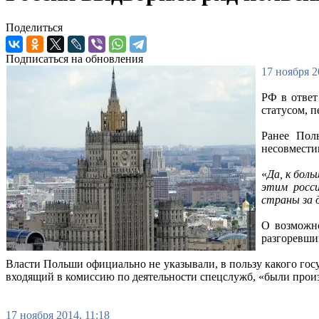
Поделиться
Подписаться на обновления
17 ноября 2
РФ в ответ
статусом, 
Ранее Пол
несовмести
«
Да, к бол
этим росс
страны за 
О возможно
разгоревши
Власти Польши официально не указывали, в пользу какого гос
входящий в комиссию по деятельности спецслужб, «были произ
17 ноября 2014, 11:18