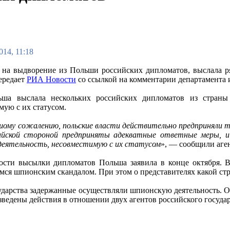
014, 11:18
 на выдворение из Польши российских дипломатов, выслала ря
передает
РИА Новости
со ссылкой на комментарии департамента
ьша выслала нескольких российских дипломатов из страны 
мую с их статусом.
ьшому сожалению, польские власти действительно предприняли т
ийской стороной предприняты адекватные ответные меры, и
деятельность, несовместимую с их статусом
», — сообщили аген
сти высылки дипломатов Польша заявила в конце октября. В
мся шпионским скандалом. При этом о представителях какой стр
ударства задержанные осуществляли шпионскую деятельность. О
ведены действия в отношении двух агентов российского государ