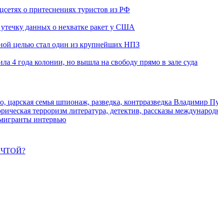
оцсетях о притеснениях туристов из РФ
утечку данных о нехватке ракет у США
ьной целью стал один из крупнейших НПЗ
ла 4 года колонии, но вышла на свободу прямо в зале суда
о, царская семья
шпионаж, разведка, контрразведка
Владимир П
торическая
терроризм
литература, детектив, рассказы
международ
 мигранты
интервью
ЕЧТОЙ?