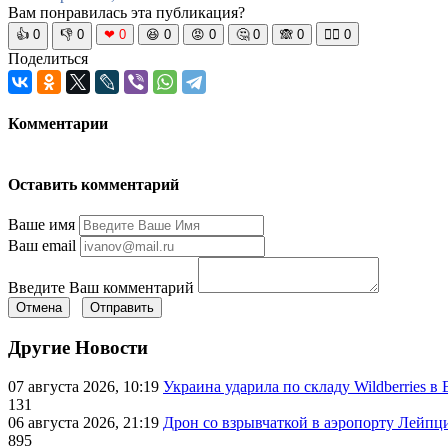
Вам понравилась эта публикация?
👍
0
👎
0
❤
0
😆
0
😡
0
🤔
0
🙈
0
🧘‍♀️
0
Поделиться
Комментарии
Оставить комментарий
Ваше имя
Ваш email
Введите Ваш комментарий
Отмена
Отправить
Другие Новости
07 августа 2026, 10:19
Украина ударила по складу Wildberries в
131
06 августа 2026, 21:19
Дрон со взрывчаткой в аэропорту Лейпци
895