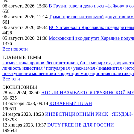
595
06 августа 2026, 15:08
В Грузии завели дело из-за «фейков» в с
658
06 августа 2026, 12:14
Трамп пригрозил тюрьмой допустившим 
661
06 августа 2026, 09:34
ВСУ атаковали Ярославль: предварител
4426
05 августа 2026, 21:38
Московский экс-депутат Харадизе получи
1376
Все новости
ГЛАВНЫЕ ТЕМЫ
космос
атака дронов, беспилотников, бпла
монархия, дворянств
личность известная / популярная / уважаемая / знаменитая / ис
преступления
мошенники
коррупция
миграционная политика,
Все теги
ЭКСКЛЮЗИВЫ
28 мая 2024, 08:50
ЭТО ЛИ НАЗЫВАЕТСЯ ГРУЗИНСКОЙ М
304635
13 октября 2023, 09:14
КОВАРНЫЙ ПЛАН
190511
24 марта 2023, 18:23
ИНВЕСТИЦИОННЫЙ РИСК «ЯКУДЗЫ»
193793
12 января 2023, 13:37
DUTY FREE НЕ ДЛЯ РОССИИ
199543