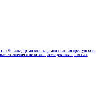
утин
Дональд Трамп
власть
организованная преступность
ные отношения и политика
расследования
криминал,