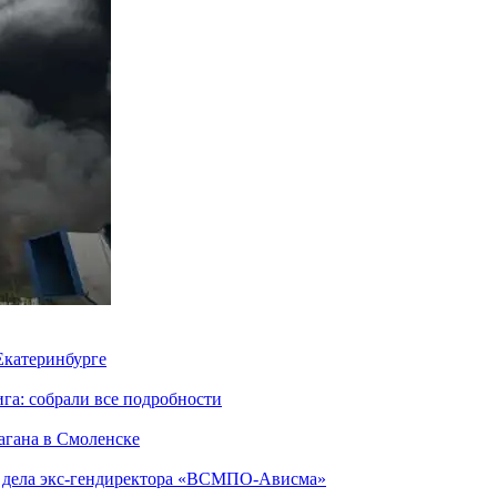
 Екатеринбурге
га: собрали все подробности
агана в Смоленске
ю дела экс-гендиректора «ВСМПО-Ависма»