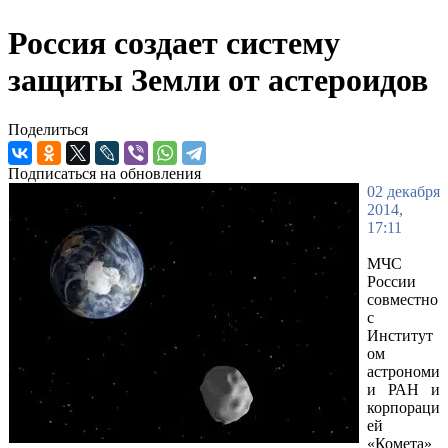
Россия создает систему
защиты Земли от астероидов
Поделиться
Подписаться на обновления
02 декабря
2014,
17:11
МЧС
России
совместно
с
Институт
ом
астрономи
и РАН и
корпораци
ей
«Комета»