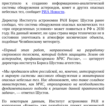
приступило к созданию информационно-аналитической
системы обнаружения астероидов, комет и других опасных
небесных тел, сообщает
РИА Новости
.
Директор Института астрономии РАН Борис Шустов ранее
сообщал, что система обнаружения опасных космических тел
«при определенных условиях» может появиться в РФ к 2030
году. На данный момент, ни одна страна мира технически не в
состоянии уничтожать в атмосфере космические объекты,
подобные Челябинскому метеориту.
«
Первый этап работ, направленный на разработку
сверхнового телескопа, который будет защищать Землю от
астероидов, профинансировало МЧС России
», — цитирует
директора института Бориса Шустова агентство.
«
Мы продвигаем идею российской, но, конечно, интегрируемой
в мировую системы массового обнаружения и мониторинга
опасных небесных тел. Нас вдохновляет, что такое солидное
министерство, как МЧС, отреагировало на необходимость
фундаментального подхода к решению данной практической
задачи
», — отметил Шустов.
По некоторым данным, Институт астрономии РАН и
корпорация «Комета» уже разработали проект космической