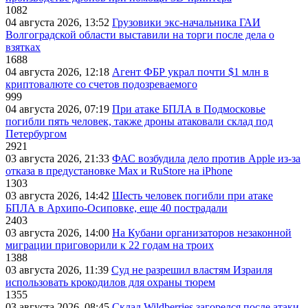
1082
04 августа 2026, 13:52
Грузовики экс-начальника ГАИ
Волгоградской области выставили на торги после дела о
взятках
1688
04 августа 2026, 12:18
Агент ФБР украл почти $1 млн в
криптовалюте со счетов подозреваемого
999
04 августа 2026, 07:19
При атаке БПЛА в Подмосковье
погибли пять человек, также дроны атаковали склад под
Петербургом
2921
03 августа 2026, 21:33
ФАС возбудила дело против Apple из-за
отказа в предустановке Max и RuStore на iPhone
1303
03 августа 2026, 14:42
Шесть человек погибли при атаке
БПЛА в Архипо-Осиповке, еще 40 пострадали
2403
03 августа 2026, 14:00
На Кубани организаторов незаконной
миграции приговорили к 22 годам на троих
1388
03 августа 2026, 11:39
Суд не разрешил властям Израиля
использовать крокодилов для охраны тюрем
1355
03 августа 2026, 08:45
Склад Wildberries загорелся после атаки