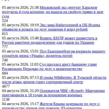
05 августа 2026, 21:38
Московский экс-депутат Харадизе
получила 4 года колонии, но вышла на свободу прямо в зале
суда
524
05 августа 2026, 19:19
Экс-зама Набиуллиной в ЦБ Исаева
объявили в розыск по делу хищения 4 млрд рублей
815
05 августа 2026, 15:48
Reuters: КНДР может разместить в
России ракетное подразделение для ударов по Украине
777
05 августа 2026, 15:01
Под Екатеринбургом взорвали машину
создателя дрона «Упырь», водитель погиб
746
05 августа 2026, 11:03
Суд продлил арест бывшему главе
Росавиации Нерадько по делу о мошенничестве
684
05 августа 2026, 07:13
И снова Wildberries. В Тульской области
после атаки дронов горит сортировочный центр
4677
04 августа 2026, 21:20
Основателя ЧВК «Ястреб» Марущенко
приговорили к 18 годам за похищение военных
1138
04 августа 2026, 15:17
Жителя Крыма задержали по делу о
производстве дронов при помощи 3D‑принтера