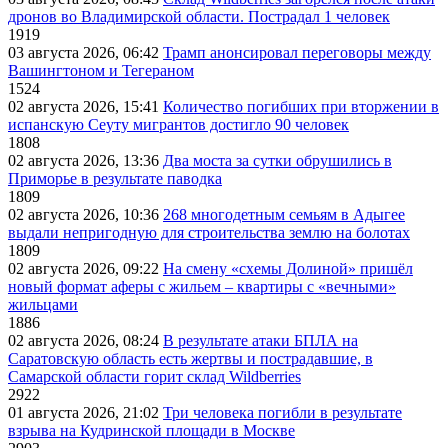
дронов во Владимирской области. Пострадал 1 человек
1919
03 августа 2026, 06:42
Трамп анонсировал переговоры между
Вашингтоном и Тегераном
1524
02 августа 2026, 15:41
Количество погибших при вторжении в
испанскую Сеуту мигрантов достигло 90 человек
1808
02 августа 2026, 13:36
Два моста за сутки обрушились в
Приморье в результате паводка
1809
02 августа 2026, 10:36
268 многодетным семьям в Адыгее
выдали непригодную для строительства землю на болотах
1809
02 августа 2026, 09:22
На смену «схемы Долиной» пришёл
новый формат аферы с жильем – квартиры с «вечными»
жильцами
1886
02 августа 2026, 08:24
В результате атаки БПЛА на
Саратовскую область есть жертвы и пострадавшие, в
Самарской области горит склад Wildberries
2922
01 августа 2026, 21:02
Три человека погибли в результате
взрыва на Кудринской площади в Москве