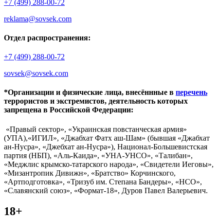
+7 (499) 288-00-72
reklama@sovsek.com
Отдел распространения:
+7 (499) 288-00-72
sovsek@sovsek.com
*Организации и физические лица, внесённные в
перечень
террористов и экстремистов, деятельность которых
запрещена в Российской Федерации:
«Правый сектор», «Украинская повстанческая армия»
(УПА),«ИГИЛ», «Джабхат Фатх аш-Шам» (бывшая «Джабхат
ан-Нусра», «Джебхат ан-Нусра»), Национал-Большевистская
партия (НБП), «Аль-Каида», «УНА-УНСО», «Талибан»,
«Меджлис крымско-татарского народа», «Свидетели Иеговы»,
«Мизантропик Дивижн», «Братство» Корчинского,
«Артподготовка», «Тризуб им. Степана Бандеры», «НСО»,
«Славянский союз», «Формат-18», Дуров Павел Валерьевич.
18+