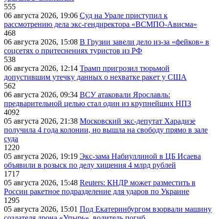
555
06 августа 2026, 19:06
Суд на Урале приступил к
рассмотрению дела экс-гендиректора «ВСМПО-Ависма»
468
06 августа 2026, 15:08
В Грузии завели дело из-за «фейков» в
соцсетях о притеснениях туристов из РФ
538
06 августа 2026, 12:14
Трамп пригрозил тюрьмой
допустившим утечку данных о нехватке ракет у США
562
06 августа 2026, 09:34
ВСУ атаковали Ярославль:
предварительной целью стал один из крупнейших НПЗ
4092
05 августа 2026, 21:38
Московский экс-депутат Харадизе
получила 4 года колонии, но вышла на свободу прямо в зале
суда
1220
05 августа 2026, 19:19
Экс-зама Набиуллиной в ЦБ Исаева
объявили в розыск по делу хищения 4 млрд рублей
1717
05 августа 2026, 15:48
Reuters: КНДР может разместить в
России ракетное подразделение для ударов по Украине
1295
05 августа 2026, 15:01
Под Екатеринбургом взорвали машину
создателя дрона «Упырь», водитель погиб