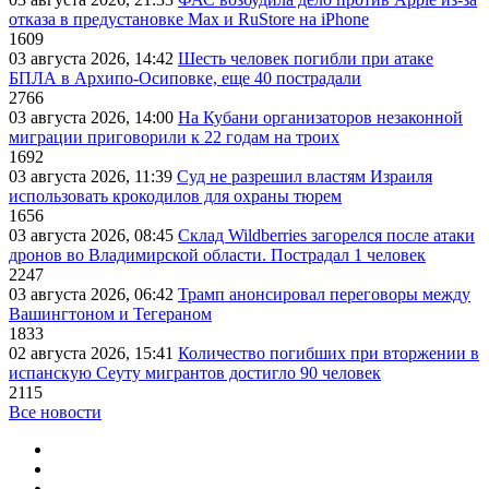
отказа в предустановке Max и RuStore на iPhone
1609
03 августа 2026, 14:42
Шесть человек погибли при атаке
БПЛА в Архипо-Осиповке, еще 40 пострадали
2766
03 августа 2026, 14:00
На Кубани организаторов незаконной
миграции приговорили к 22 годам на троих
1692
03 августа 2026, 11:39
Суд не разрешил властям Израиля
использовать крокодилов для охраны тюрем
1656
03 августа 2026, 08:45
Склад Wildberries загорелся после атаки
дронов во Владимирской области. Пострадал 1 человек
2247
03 августа 2026, 06:42
Трамп анонсировал переговоры между
Вашингтоном и Тегераном
1833
02 августа 2026, 15:41
Количество погибших при вторжении в
испанскую Сеуту мигрантов достигло 90 человек
2115
Все новости