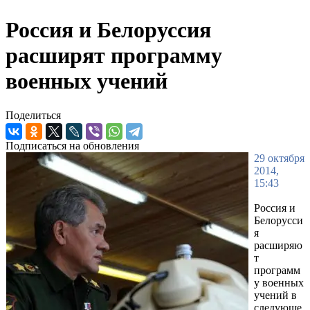
Россия и Белоруссия
расширят программу
военных учений
Поделиться
Подписаться на обновления
29 октября
2014,
15:43
Россия и
Белорусси
я
расширяю
т
программ
у военных
учений в
следующе