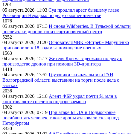
1201
05 августа 2026, 11:03
Суд продлил арест бывшему главе
Росавиации Нерадько по делу о мошенничестве
1076
05 августа 2026, 07:13
И снова Wildberries. В Тульской области
после атаки дронов горит сортировочный центр
5252
04 августа 2026, 21:20
Основателя ЧВК «Ястреб» Марущенко
приговорили к 18 годам за похищение военных
1563
04 августа 2026, 15:17
Жителя Крыма задержали по делу о
производстве дронов при помощи 3D‑принтера
1418
04 августа 2026, 13:52
Грузовики экс-начальника ГАИ
Волгоградской области выставили на торги после дела о
взятках
2036
04 августа 2026, 12:18
Агент ФБР украл почти $1 млн в
криптовалюте со счетов подозреваемого
1302
04 августа 2026, 07:19
При атаке БПЛА в Подмосковье
погибли пять человек, также дроны атаковали склад под
Петербургом
3320
03 августа 2026, 21:33
ФАС возбудила дело против Apple из-за