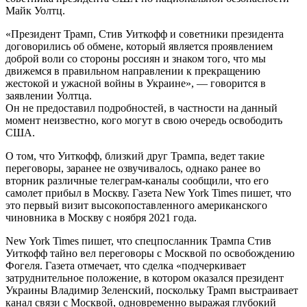
Майк Уолтц.
«Президент Трамп, Стив Уиткофф и советники президента
договорились об обмене, который является проявлением
доброй воли со стороны россиян и знаком того, что мы
движемся в правильном направлении к прекращению
жестокой и ужасной войны в Украине», — говорится в
заявлении Уолтца.
Он не предоставил подробностей, в частности на данный
момент неизвестно, кого могут в свою очередь освободить
США.
О том, что Уиткофф, близкий друг Трампа, ведет такие
переговоры, заранее не озвучивалось, однако ранее во
вторник различные телеграм-каналы сообщили, что его
самолет прибыл в Москву. Газета New York Times пишет, что
это первый визит высокопоставленного американского
чиновника в Москву с ноября 2021 года.
New York Times пишет, что спецпосланник Трампа Стив
Уиткофф тайно вел переговоры с Москвой по освобождению
Фогеля. Газета отмечает, что сделка «подчеркивает
затруднительное положение, в котором оказался президент
Украины Владимир Зеленский, поскольку Трамп выстраивает
канал связи с Москвой, одновременно выражая глубокий