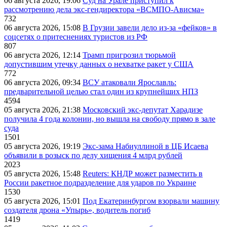
06 августа 2026, 19:06
Суд на Урале приступил к
рассмотрению дела экс-гендиректора «ВСМПО-Ависма»
732
06 августа 2026, 15:08
В Грузии завели дело из-за «фейков» в
соцсетях о притеснениях туристов из РФ
807
06 августа 2026, 12:14
Трамп пригрозил тюрьмой
допустившим утечку данных о нехватке ракет у США
772
06 августа 2026, 09:34
ВСУ атаковали Ярославль:
предварительной целью стал один из крупнейших НПЗ
4594
05 августа 2026, 21:38
Московский экс-депутат Харадизе
получила 4 года колонии, но вышла на свободу прямо в зале
суда
1501
05 августа 2026, 19:19
Экс-зама Набиуллиной в ЦБ Исаева
объявили в розыск по делу хищения 4 млрд рублей
2023
05 августа 2026, 15:48
Reuters: КНДР может разместить в
России ракетное подразделение для ударов по Украине
1530
05 августа 2026, 15:01
Под Екатеринбургом взорвали машину
создателя дрона «Упырь», водитель погиб
1419