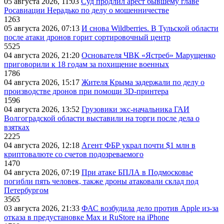
05 августа 2026, 11:03
Суд продлил арест бывшему главе
Росавиации Нерадько по делу о мошенничестве
1263
05 августа 2026, 07:13
И снова Wildberries. В Тульской области
после атаки дронов горит сортировочный центр
5525
04 августа 2026, 21:20
Основателя ЧВК «Ястреб» Марущенко
приговорили к 18 годам за похищение военных
1786
04 августа 2026, 15:17
Жителя Крыма задержали по делу о
производстве дронов при помощи 3D‑принтера
1596
04 августа 2026, 13:52
Грузовики экс-начальника ГАИ
Волгоградской области выставили на торги после дела о
взятках
2225
04 августа 2026, 12:18
Агент ФБР украл почти $1 млн в
криптовалюте со счетов подозреваемого
1470
04 августа 2026, 07:19
При атаке БПЛА в Подмосковье
погибли пять человек, также дроны атаковали склад под
Петербургом
3565
03 августа 2026, 21:33
ФАС возбудила дело против Apple из-за
отказа в предустановке Max и RuStore на iPhone