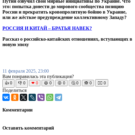
Путин озвучил свои мирные инициативы по Украине. Что
это: попытка донести до мирового сообщества позицию
России и прекратить кровопролитную бойню в Украине,
или же жёсткое предупреждение коллективному Западу?
РОССИЯ И КИТАЙ – БРАТЬЯ НАВЕК?
Рассказ о российско-китайских отношениях, вступающих в
новую эпоху
11 февраля 2025, 23:00
Вам понравилась эта публикация?
👍
0
👎
0
❤
0
😆
0
😡
0
🤔
0
🙈
0
🧘‍♀️
0
Поделиться
Комментарии
Оставить комментарий