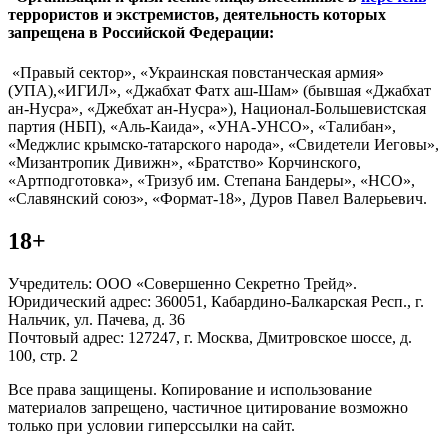
террористов и экстремистов, деятельность которых
запрещена в Российской Федерации:
«Правый сектор», «Украинская повстанческая армия»
(УПА),«ИГИЛ», «Джабхат Фатх аш-Шам» (бывшая «Джабхат
ан-Нусра», «Джебхат ан-Нусра»), Национал-Большевистская
партия (НБП), «Аль-Каида», «УНА-УНСО», «Талибан»,
«Меджлис крымско-татарского народа», «Свидетели Иеговы»,
«Мизантропик Дивижн», «Братство» Корчинского,
«Артподготовка», «Тризуб им. Степана Бандеры», «НСО»,
«Славянский союз», «Формат-18», Дуров Павел Валерьевич.
18+
Учредитель: ООО «Совершенно Секретно Трейд».
Юридический адрес: 360051, Кабардино-Балкарская Респ., г.
Нальчик, ул. Пачева, д. 36
Почтовый адрес: 127247, г. Москва, Дмитровское шоссе, д.
100, стр. 2
Все права защищены. Копирование и использование
материалов запрещено, частичное цитирование возможно
только при условии гиперссылки на сайт.