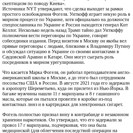
скептицизм по поводу Киева».
Источники NYT утверждают, что сделка выходит за рамки
простого освобождения Фогеля. Уиткофф играет некую роль в
мирном процессе по Украине, хотя официально на должности
спецпосланника по Украине и России находится генерал Кит
Келлог. Несколько недель назад Трамп тайно дал Уиткоффу
полномочия вести переговоры по Украине, говорят
собеседники издания. Перед визитом в Москву он якобы вел
прямые переговоры с людьми, близкими к Владимиру Путину
и обсуждал ситуацию в Украине со своими контактами в
Саудовской Аравии и Катаре. Они могут сыграть роль
посредников в мирном урегулировании.
Что касается Марка Фогеля, он работал преподавателем англо-
американской школы в Москве, а до этого был сотрудником
посольства США в России. В августе 2021 года его задержали
в аэропорту Шереметьево, куда он прилетел из Нью-Йорка. В
багаже мужчины нашли 11 г марихуаны и 8 г гашишного
масла, которые он пытался провезти в коробке из-под
контактных линз и в картриджах для электронных сигарет.
Фогель полностью признал вину в контрабанде и незаконном
хранении наркотиков. Он утверждал, что его задержали за
провоз 17 г марихуаны, подчеркивая, что она была
медицинской (для облегчения последствий операции на