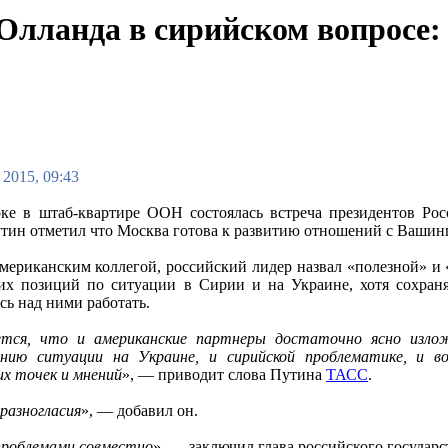
лланда в сирийском вопросе: н
 2015, 09:43
ке в штаб-квартире ООН состоялась встреча президентов Р
утин отметил что Москва готова к развитию отношений с Вашин
американским коллегой, российский лидер назвал «полезной» и
х позиций по ситуации в Сирии и на Украине, хотя сохраня
сь над ними работать.
тся, что и американские партнеры достаточно ясно излож
ванию ситуации на Украине, и сирийской проблематике, и 
х точек и мнений
», — приводит слова Путина
ТАСС
.
 разногласия
», — добавил он.
проблемами совместно
», — заключил глава российского государс