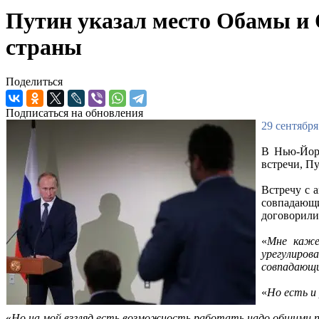
Путин указал место Обамы и О
страны
Поделиться
Подписаться на обновления
29 сентября
В Нью-Йор
встречи, П
Встречу с 
совпадающи
договорили
«
Мне каже
урегулиро
совпадающи
«
Но есть и
«
Но на мой взгляд есть возможность работать надо общими 