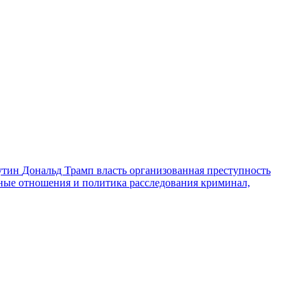
утин
Дональд Трамп
власть
организованная преступность
ные отношения и политика
расследования
криминал,