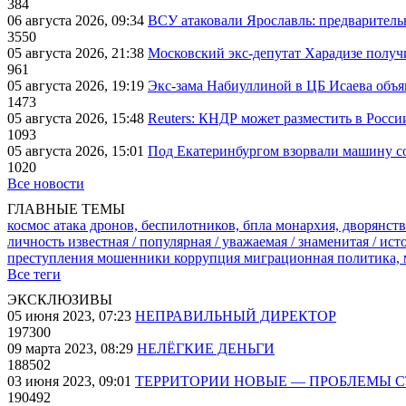
384
06 августа 2026, 09:34
ВСУ атаковали Ярославль: предварител
3550
05 августа 2026, 21:38
Московский экс-депутат Харадизе получи
961
05 августа 2026, 19:19
Экс-зама Набиуллиной в ЦБ Исаева объя
1473
05 августа 2026, 15:48
Reuters: КНДР может разместить в Росси
1093
05 августа 2026, 15:01
Под Екатеринбургом взорвали машину со
1020
Все новости
ГЛАВНЫЕ ТЕМЫ
космос
атака дронов, беспилотников, бпла
монархия, дворянств
личность известная / популярная / уважаемая / знаменитая / ис
преступления
мошенники
коррупция
миграционная политика,
Все теги
ЭКСКЛЮЗИВЫ
05 июня 2023, 07:23
НЕПРАВИЛЬНЫЙ ДИРЕКТОР
197300
09 марта 2023, 08:29
НЕЛЁГКИЕ ДЕНЬГИ
188502
03 июня 2023, 09:01
ТЕРРИТОРИИ НОВЫЕ — ПРОБЛЕМЫ 
190492