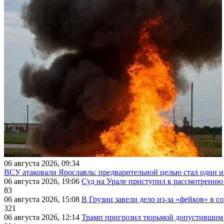
06 августа 2026, 09:34
ВСУ атаковали Ярославль: предварительной целью стал один
06 августа 2026, 19:06
Суд на Урале приступил к рассмотрени
83
06 августа 2026, 15:08
В Грузии завели дело из-за «фейков» в с
321
06 августа 2026, 12:14
Трамп пригрозил тюрьмой допустившим 