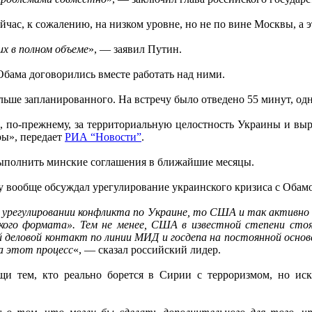
йчас, к сожалению, на низком уровне, но не по вине Москвы, а
х в полном объеме
», — заявил Путин.
 Обама договорились вместе работать над ними.
ьше запланированного. На встречу было отведено 55 минут, одн
по-прежнему, за территориальную целостность Украины и выр
ры», передает
РИА “Новости”
.
 выполнить минские соглашения в ближайшие месяцы.
у вообще обсуждал урегулирование украинского кризиса с Обам
регулировании конфликта по Украине, то США и так активно в
кого формата». Тем не менее, США в известной степени стоя
 деловой контакт по линии МИД и госдепа на постоянной основе
на этот процесс
«, — сказал российский лидер.
и тем, кто реально борется в Сирии с терроризмом, но иск