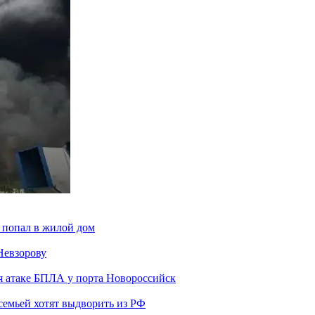
 попал в жилой дом
Невзорову
я атаке БПЛА у порта Новороссийск
семьей хотят выдворить из РФ