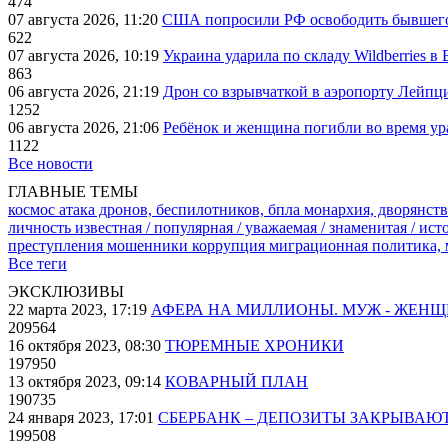
474
07 августа 2026, 11:20
США попросили РФ освободить бывшего 
622
07 августа 2026, 10:19
Украина ударила по складу Wildberries в
863
06 августа 2026, 21:19
Дрон со взрывчаткой в аэропорту Лейпци
1252
06 августа 2026, 21:06
Ребёнок и женщина погибли во время ур
1122
Все новости
ГЛАВНЫЕ ТЕМЫ
космос
атака дронов, беспилотников, бпла
монархия, дворянств
личность известная / популярная / уважаемая / знаменитая / ис
преступления
мошенники
коррупция
миграционная политика,
Все теги
ЭКСКЛЮЗИВЫ
22 марта 2023, 17:19
АФЕРА НА МИЛЛИОНЫ. МУЖ - ЖЕН
209564
16 октября 2023, 08:30
ТЮРЕМНЫЕ ХРОНИКИ
197950
13 октября 2023, 09:14
КОВАРНЫЙ ПЛАН
190735
24 января 2023, 17:01
СБЕРБАНК – ДЕПОЗИТЫ ЗАКРЫВАЮ
199508