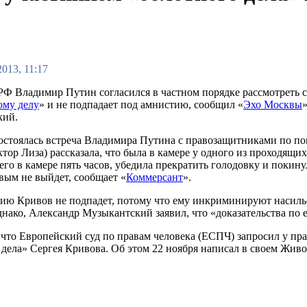
2013, 11:17
РФ Владимир Путин согласился в частном порядке рассмотреть
ому делу
» и не подпадает под амнистию, сообщил «
Эхо Москвы
кий.
остоялась встреча Владимира Путина с правозащитниками по пов
тор Лиза) рассказала, что была в камере у одного из проходящих
его в камере пять часов, убедила прекратить голодовку и покинул
ым не выйдет, сообщает «
Коммерсант
».
ию Кривов не подпадет, потому что ему инкриминируют насил
днако, Александр Музыкантский заявил, что «доказательства по 
что Европейский суд по правам человека (ЕСПЧ) запросил у пр
 дела» Сергея Кривова. Об этом 22 ноября написал в своем Жи