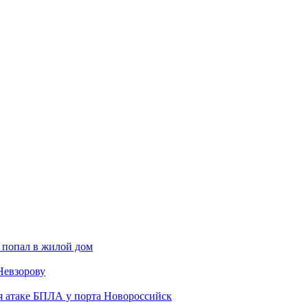
 попал в жилой дом
Невзорову
я атаке БПЛА у порта Новороссийск