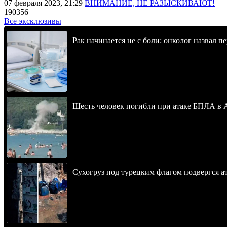
07 февраля 2023, 21:29
ВНИМАНИЕ, НЕ РАЗЫСКИВАЮТ!
190356
Все эксклюзивы
Рак начинается не с боли: онколог назвал 
Шесть человек погибли при атаке БПЛА в 
Сухогруз под турецким флагом подвергся 