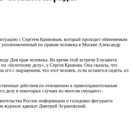
 ситуацию с Сергеем Кривовым, который проходит обвиняемым
» уполномоченный по правам человека в Москве Александр
оду Дня прав человека. Во время этой встречи Елизавета
 по «болотному делу», у Сергея Кривова. Она сказала, что
а его с ощущением, что этот человек, если останется сидеть, из
ьственные действия по отношению к правоохранительным
его делу в некоторых случаях во многом смущают».
авительства России информацию о голодовке фигуранта
вом журнале адвокат Дмитрий Аграновский.