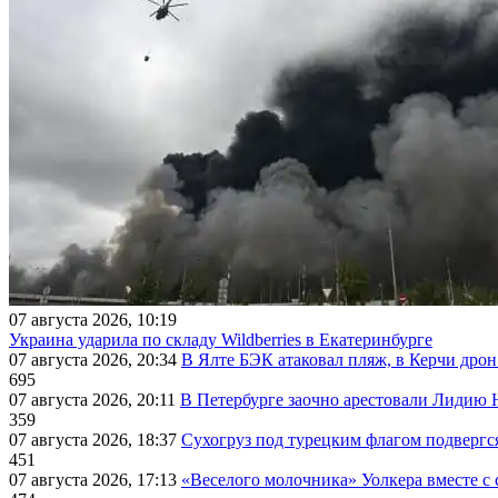
07 августа 2026, 10:19
Украина ударила по складу Wildberries в Екатеринбурге
07 августа 2026, 20:34
В Ялте БЭК атаковал пляж, в Керчи дрон
695
07 августа 2026, 20:11
В Петербурге заочно арестовали Лидию 
359
07 августа 2026, 18:37
Сухогруз под турецким флагом подвергс
451
07 августа 2026, 17:13
«Веселого молочника» Уолкера вместе с 