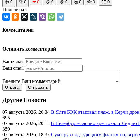
👍
0
👎
0
❤
0
😆
0
😡
0
🤔
0
🙈
0
🧘‍♀️
0
Поделиться
Комментарии
Оставить комментарий
Ваше имя
Ваш email
Введите Ваш комментарий
Отмена
Отправить
Другие Новости
07 августа 2026, 20:34
В Ялте БЭК атаковал пляж, в Керчи дрон
695
07 августа 2026, 20:11
В Петербурге заочно арестовали Лидию 
359
07 августа 2026, 18:37
Сухогруз под турецким флагом подвергс