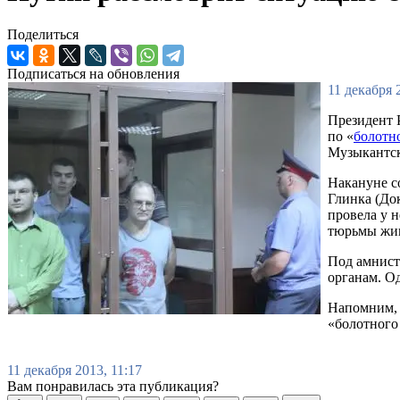
Поделиться
Подписаться на обновления
11 декабря 
Президент 
по «
болотн
Музыкантс
Накануне с
Глинка (Док
провела у н
тюрьмы жив
Под амнист
органам. О
Напомним, 
«болотного
11 декабря 2013, 11:17
Вам понравилась эта публикация?