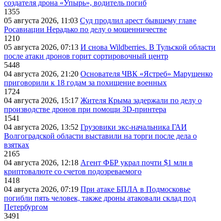
создателя дрона «Упырь», водитель погиб
1355
05 августа 2026, 11:03
Суд продлил арест бывшему главе
Росавиации Нерадько по делу о мошенничестве
1210
05 августа 2026, 07:13
И снова Wildberries. В Тульской области
после атаки дронов горит сортировочный центр
5448
04 августа 2026, 21:20
Основателя ЧВК «Ястреб» Марущенко
приговорили к 18 годам за похищение военных
1724
04 августа 2026, 15:17
Жителя Крыма задержали по делу о
производстве дронов при помощи 3D‑принтера
1541
04 августа 2026, 13:52
Грузовики экс-начальника ГАИ
Волгоградской области выставили на торги после дела о
взятках
2165
04 августа 2026, 12:18
Агент ФБР украл почти $1 млн в
криптовалюте со счетов подозреваемого
1418
04 августа 2026, 07:19
При атаке БПЛА в Подмосковье
погибли пять человек, также дроны атаковали склад под
Петербургом
3491