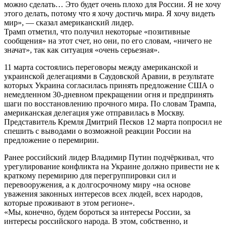
можно сделать… Это будет очень плохо для России. Я не хочу
этого делать, потому что я хочу достичь мира. Я хочу видеть
мир», — сказал американский лидер.
Трамп отметил, что получил некоторые «позитивные
сообщения» на этот счет, но они, по его словам, «ничего не
значат», так как ситуация «очень серьезная».
11 марта состоялись переговоры между американской и
украинской делегациями в Саудовской Аравии, в результате
которых Украина согласилась принять предложение США о
немедленном 30-дневном прекращении огня и предпринять
шаги по восстановлению прочного мира. По словам Трампа,
американская делегация уже отправилась в Москву.
Представитель Кремля Дмитрий Песков 12 марта попросил не
спешить с выводами о возможной реакции России на
предложение о перемирии.
Ранее российский лидер Владимир Путин подчёркивал, что
урегулирование конфликта на Украине должно привести не к
краткому перемирию для перегруппировки сил и
перевооружения, а к долгосрочному миру «на основе
уважения законных интересов всех людей, всех народов,
которые проживают в этом регионе».
«Мы, конечно, будем бороться за интересы России, за
интересы российского народа. В этом, собственно, и