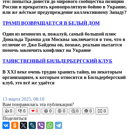
это: попытка донести до мирового сообщества позицию
России и прекратить кровопролитную бойню в Украине,
или же жёсткое предупреждение коллективному Западу?
ТРАМП ВОЗВРАЩАЕТСЯ В БЕЛЫЙ ДОМ
Один из немногих и, пожалуй, самый большой плюс
Дональда Трампа для Москвы заключается в том, что в
отличие от Джо Байдена он, похоже, реально пытается
помочь закончить конфликт на Украине
ТАИНСТВЕННЫЙ БИЛЬДЕРБЕРГСКИЙ КЛУБ
В XXI веке очень трудно хранить тайну, но некоторым
организациям, к которым относится и Бильдербергский
клуб, это всё же удаётся
13 марта 2025, 08:10
Вам понравилась эта публикация?
👍
0
👎
0
❤
0
😆
0
😡
0
🤔
0
🙈
0
🧘‍♀️
0
Поделиться