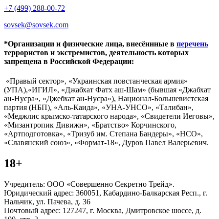
+7 (499) 288-00-72
sovsek@sovsek.com
*Организации и физические лица, внесённные в
перечень
террористов и экстремистов, деятельность которых
запрещена в Российской Федерации:
«Правый сектор», «Украинская повстанческая армия»
(УПА),«ИГИЛ», «Джабхат Фатх аш-Шам» (бывшая «Джабхат
ан-Нусра», «Джебхат ан-Нусра»), Национал-Большевистская
партия (НБП), «Аль-Каида», «УНА-УНСО», «Талибан»,
«Меджлис крымско-татарского народа», «Свидетели Иеговы»,
«Мизантропик Дивижн», «Братство» Корчинского,
«Артподготовка», «Тризуб им. Степана Бандеры», «НСО»,
«Славянский союз», «Формат-18», Дуров Павел Валерьевич.
18+
Учредитель: ООО «Совершенно Секретно Трейд».
Юридический адрес: 360051, Кабардино-Балкарская Респ., г.
Нальчик, ул. Пачева, д. 36
Почтовый адрес: 127247, г. Москва, Дмитровское шоссе, д.