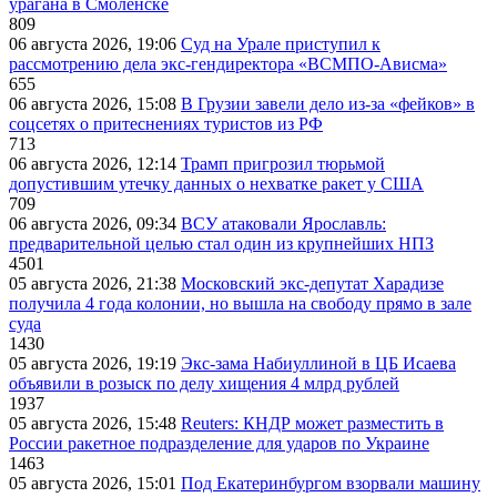
урагана в Смоленске
809
06 августа 2026, 19:06
Суд на Урале приступил к
рассмотрению дела экс-гендиректора «ВСМПО-Ависма»
655
06 августа 2026, 15:08
В Грузии завели дело из-за «фейков» в
соцсетях о притеснениях туристов из РФ
713
06 августа 2026, 12:14
Трамп пригрозил тюрьмой
допустившим утечку данных о нехватке ракет у США
709
06 августа 2026, 09:34
ВСУ атаковали Ярославль:
предварительной целью стал один из крупнейших НПЗ
4501
05 августа 2026, 21:38
Московский экс-депутат Харадизе
получила 4 года колонии, но вышла на свободу прямо в зале
суда
1430
05 августа 2026, 19:19
Экс-зама Набиуллиной в ЦБ Исаева
объявили в розыск по делу хищения 4 млрд рублей
1937
05 августа 2026, 15:48
Reuters: КНДР может разместить в
России ракетное подразделение для ударов по Украине
1463
05 августа 2026, 15:01
Под Екатеринбургом взорвали машину