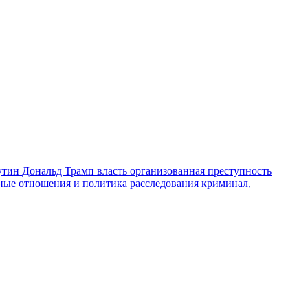
утин
Дональд Трамп
власть
организованная преступность
ные отношения и политика
расследования
криминал,