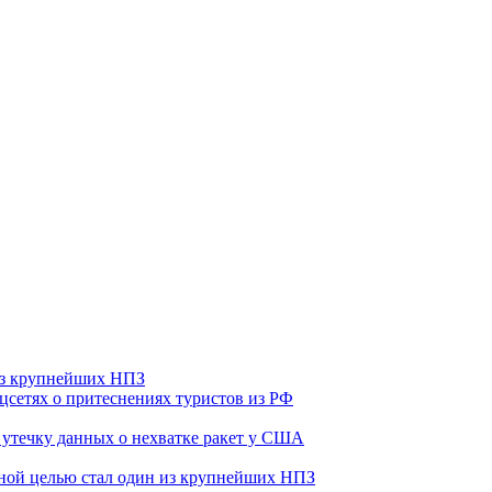
 из крупнейших НПЗ
оцсетях о притеснениях туристов из РФ
утечку данных о нехватке ракет у США
ьной целью стал один из крупнейших НПЗ