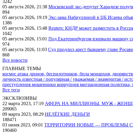
3242
05 августа 2026, 21:38
Московский экс-депутат Харадизе получи
894
05 августа 2026, 19:19
Экс-зама Набиуллиной в ЦБ Исаева объя
1386
05 августа 2026, 15:48
Reuters: КНДР может разместить в Росси
1042
05 августа 2026, 15:01
Под Екатеринбургом взорвали машину со
974
05 августа 2026, 11:03
Суд продлил арест бывшему главе Росав
868
Все новости
ГЛАВНЫЕ ТЕМЫ
космос
атака дронов, беспилотников, бпла
монархия, дворянств
личность известная / популярная / уважаемая / знаменитая / ис
преступления
мошенники
коррупция
миграционная политика,
Все теги
ЭКСКЛЮЗИВЫ
22 марта 2023, 17:19
АФЕРА НА МИЛЛИОНЫ. МУЖ - ЖЕН
209065
09 марта 2023, 08:29
НЕЛЁГКИЕ ДЕНЬГИ
188471
03 июня 2023, 09:01
ТЕРРИТОРИИ НОВЫЕ — ПРОБЛЕМЫ 
190460