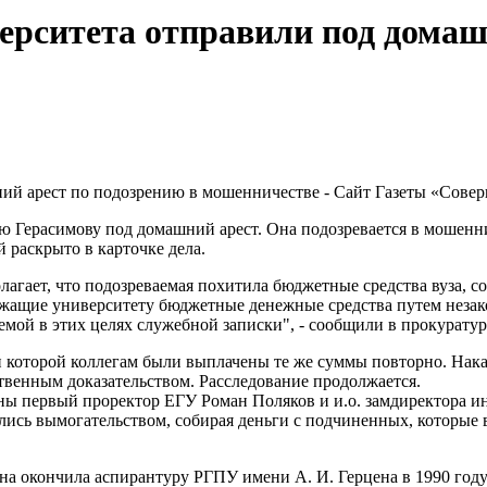
ерситета отправили под домаш
ю Герасимову под домашний арест. Она подозревается в мошенн
 раскрыто в карточке дела.
олагает, что подозреваемая похитила бюджетные средства вуза, 
ежащие университету бюджетные денежные средства путем незак
мой в этих целях служебной записки", - сообщили в прокуратур
и которой коллегам были выплачены те же суммы повторно. Нака
твенным доказательством. Расследование продолжается.
ы первый проректор ЕГУ Роман Поляков и и.о. замдиректора ин
ись вымогательством, собирая деньги с подчиненных, которые в
а окончила аспирантуру РГПУ имени А. И. Герцена в 1990 году 