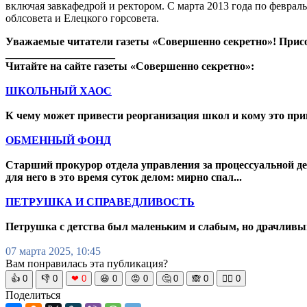
включая завкафедрой и ректором. С марта 2013 года по феврал
облсовета и Елецкого горсовета.
Уважаемые читатели газеты «Совершенно секретно»! Прис
____________________
Читайте на сайте газеты «Совершенно секретно»:
ШКОЛЬНЫЙ ХАОС
К чему может привести реорганизация школ и кому это пр
ОБМЕННЫЙ ФОНД
Старший прокурор отдела управления за процессуальной д
для него в это время суток делом: мирно спал...
ПЕТРУШКА И СПРАВЕДЛИВОСТЬ
Петрушка с детства был маленьким и слабым, но драчливым.
07 марта 2025, 10:45
Вам понравилась эта публикация?
👍
0
👎
0
❤
0
😆
0
😡
0
🤔
0
🙈
0
🧘‍♀️
0
Поделиться