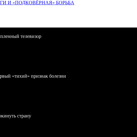
ИГИ И «ПОДКОВЁРНАЯ» БОРЬБА
упленный телевизор
первый «тихий» признак болезни
окинуть страну