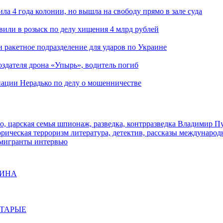
ла 4 года колонии, но вышла на свободу прямо в зале суда
вили в розыск по делу хищения 4 млрд рублей
и ракетное подразделение для ударов по Украине
здателя дрона «Упырь», водитель погиб
иации Нерадько по делу о мошенничестве
о, царская семья
шпионаж, разведка, контрразведка
Владимир П
торическая
терроризм
литература, детектив, рассказы
международ
 мигранты
интервью
ЩИНА
СТАРЫЕ