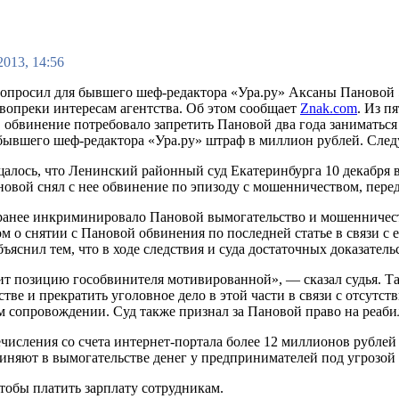
2013, 14:56
опросил для бывшего шеф-редактора «Ура.ру» Аксаны Пановой 5
вопреки интересам агентства. Об этом сообщает
Znak.com
. Из п
, обвинение потребовало запретить Пановой два года заниматьс
бывшего шеф-редактора «Ура.ру» штраф в миллион рублей. Следую
щалось, что Ленинский районный суд Екатеринбурга 10 декабря в
овой снял с нее обвинение по эпизоду с мошенничеством, пере
ранее инкриминировало Пановой вымогательство и мошенничеств
ом о снятии с Пановой обвинения по последней статье в связи с
ъяснил тем, что в ходе следствия и суда достаточных доказател
ит позицию гособвинителя мотивированной», — сказал судья. Та
ве и прекратить уголовное дело в этой части в связи с отсутст
 сопровождении. Суд также признал за Пановой право на реаби
числения со счета интернет-портала более 12 миллионов рублей
виняют в вымогательстве денег у предпринимателей под угрозой
чтобы платить зарплату сотрудникам.