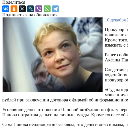
Поделиться
Подписаться на обновления
10 декабря 
Прокурор п
положения 
Кроме того
взыскать с 
Ранее сооб
Аксаны Пан
Следствие 
ходатайств
прокурор об
«Суд наход
мошенничест
рублей при заключении договора с фирмой об информационном
Уголовное дело в отношении Пановой возбудили по факту пере
Панова потратила деньги на личные нужды. Кроме того, ее об
Сама Панова неоднократно заявляла, что деньги она снимала, 