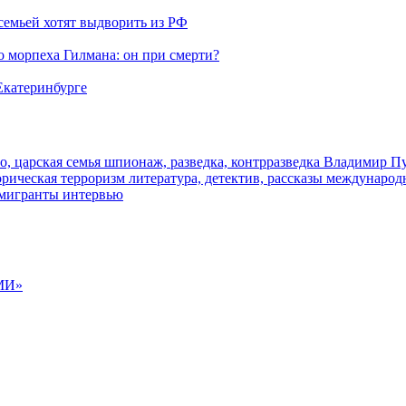
семьей хотят выдворить из РФ
морпеха Гилмана: он при смерти?
 Екатеринбурге
о, царская семья
шпионаж, разведка, контрразведка
Владимир П
торическая
терроризм
литература, детектив, рассказы
международ
 мигранты
интервью
МИ»