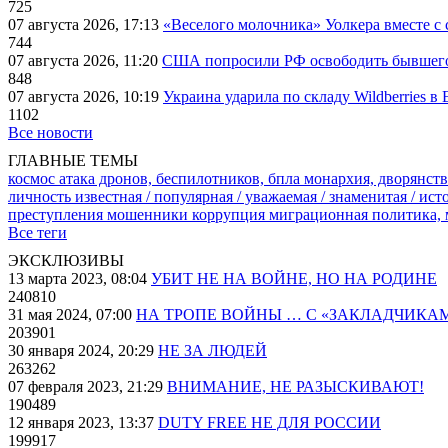
725
07 августа 2026, 17:13
«Веселого молочника» Уолкера вместе с 
744
07 августа 2026, 11:20
США попросили РФ освободить бывшего 
848
07 августа 2026, 10:19
Украина ударила по складу Wildberries в
1102
Все новости
ГЛАВНЫЕ ТЕМЫ
космос
атака дронов, беспилотников, бпла
монархия, дворянств
личность известная / популярная / уважаемая / знаменитая / ис
преступления
мошенники
коррупция
миграционная политика,
Все теги
ЭКСКЛЮЗИВЫ
13 марта 2023, 08:04
УБИТ НЕ НА ВОЙНЕ, НО НА РОДИНЕ
240810
31 мая 2024, 07:00
НА ТРОПЕ ВОЙНЫ … С «ЗАКЛАДЧИКА
203901
30 января 2024, 20:29
НЕ ЗА ЛЮДЕЙ
263262
07 февраля 2023, 21:29
ВНИМАНИЕ, НЕ РАЗЫСКИВАЮТ!
190489
12 января 2023, 13:37
DUTY FREE НЕ ДЛЯ РОССИИ
199917