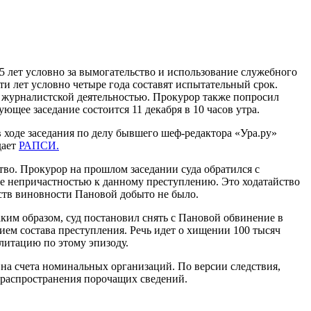
 лет условно за вымогательство и использование служебного
яти лет условно четыре года составят испытательный срок.
я журналистской деятельностью. Прокурор также попросил
щее заседание состоится 11 декабря в 10 часов утра.
 ходе заседания по делу бывшего шеф-редактора «Ура.ру»
дает
РАПСИ.
о. Прокурор на прошлом заседании суда обратился с
 ее непричастностью к данному преступлению. Это ходатайство
ьств виновности Пановой добыто не было.
ким образом, суд постановил снять с Пановой обвинение в
вием состава преступления. Речь идет о хищении 100 тысяч
литацию по этому эпизоду.
 на счета номинальных организаций. По версии следствия,
 распространения порочащих сведений.