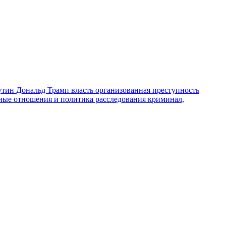
утин
Дональд Трамп
власть
организованная преступность
ные отношения и политика
расследования
криминал,