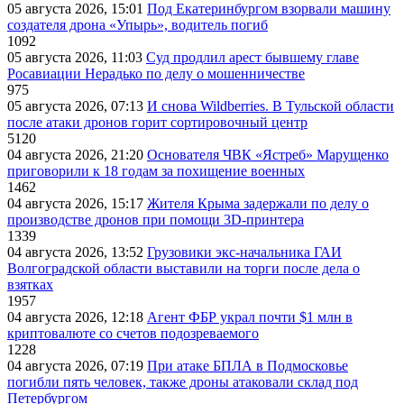
05 августа 2026, 15:01
Под Екатеринбургом взорвали машину
создателя дрона «Упырь», водитель погиб
1092
05 августа 2026, 11:03
Суд продлил арест бывшему главе
Росавиации Нерадько по делу о мошенничестве
975
05 августа 2026, 07:13
И снова Wildberries. В Тульской области
после атаки дронов горит сортировочный центр
5120
04 августа 2026, 21:20
Основателя ЧВК «Ястреб» Марущенко
приговорили к 18 годам за похищение военных
1462
04 августа 2026, 15:17
Жителя Крыма задержали по делу о
производстве дронов при помощи 3D‑принтера
1339
04 августа 2026, 13:52
Грузовики экс-начальника ГАИ
Волгоградской области выставили на торги после дела о
взятках
1957
04 августа 2026, 12:18
Агент ФБР украл почти $1 млн в
криптовалюте со счетов подозреваемого
1228
04 августа 2026, 07:19
При атаке БПЛА в Подмосковье
погибли пять человек, также дроны атаковали склад под
Петербургом