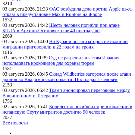
3210
03 августа 2026, 21:33
ФАС возбудила дело против Apple из-за
отказа в предустановке Max и RuStore на iPhone
1532
03 августа 2026, 14:42
Шесть человек погибли при атаке
БПЛА в Архипо-Осиповке, еще 40 пострадали
2669
03 августа 2026, 14:00
На Кубани организаторов незаконной
миграции приговорили к 22 годам на троих
1616
03 августа 2026, 11:39
Суд не разрешил властям Израиля
использовать крокодилов для охраны тюрем
1581
03 августа 2026, 08:45
Склад Wildberries загорелся после атаки
дронов во Владимирской области. Пострадал 1 человек
2153
03 августа 2026, 06:42
Трамп анонсировал переговоры между
Вашингтоном и Тегераном
1756
02 августа 2026, 15:41
Количество погибших при вторжении в
испанскую Сеуту мигрантов достигло 90 человек
2037
Все новости