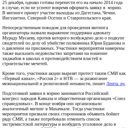
25 декабря, однако готовы перенести его на начало 2014 года
в случае, если не успеют вовремя оформить заявку в мэрию.
В митинге примут участие выходцы из Дагестана, Чечни,
Ингушетии, Северной Осетии и Ставропольского края.
Непосредственным поводом для проведения митинга
организаторы назвали выражение поддержки адвокату
Мураду Мусаеву, против которого возбуждено дело о подкупе
свидетелей по делу об убийстве полковника Юрия Буданова и
о давлении на присяжных. Участники мероприятия намерены
также высказать недовольство запретами на ношение
хиджабов в школах и противодействием властей в
строительстве мечетей.
Кроме того, участники акции выразят протест таким СМИ как
«Первый канал», «Россия 2» и НТВ — за разжигание
межнациональной и религиозной ненависти, пишет
Лента. ру.
Подготовкой заявки в мэрию занимаются Российский
конгресс народов Кавказа и общественная организация «Союз
справедливых». В конце ноября они организовали
аналогичный митинг в Махачкале. Тогда участники
мероприятия призвали своих сторонников объявить бойкот
ряду СМИ, а также потребовали отменить список
экстремистской литературы и возбудить уголовное дело в