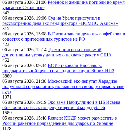
06 августа 2026, 21:06
Ребёнок и женщина погибли во время
урагана в Смоленске
347
06 августа 2026, 19:06
Суд на Урале приступил к
рассмотрению дела экс-гендиректора «ВСМПО-Ависма»
315
06 августа 2026, 15:08
В Грузии завели дело из-за «фейков» в
соцсетях о притеснениях туристов из РФ
423
06 августа 2026, 12:14
Трамп пригрозил тюрьмой
допустившим утечку данных о нехватке ракет у США
452
06 августа 2026, 09:34
ВСУ атаковали Ярославль:
предварительной целью стал один из крупнейших НПЗ
3880
05 августа 2026, 21:38
Московский экс-депутат Харадизе
получила 4 года колонии, но вышла на свободу прямо в зале
суда
1071
05 августа 2026, 19:19
Экс-зама Набиуллиной в ЦБ Исаева
объявили в розыск по делу хищения 4 млрд рублей
1589
05 августа 2026, 15:48
Reuters: КНДР может разместить в
России ракетное подразделение для ударов по Украине
1178