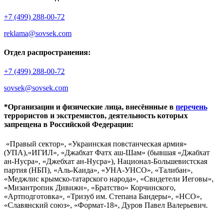
+7 (499) 288-00-72
reklama@sovsek.com
Отдел распространения:
+7 (499) 288-00-72
sovsek@sovsek.com
*Организации и физические лица, внесённные в
перечень
террористов и экстремистов, деятельность которых
запрещена в Российской Федерации:
«Правый сектор», «Украинская повстанческая армия»
(УПА),«ИГИЛ», «Джабхат Фатх аш-Шам» (бывшая «Джабхат
ан-Нусра», «Джебхат ан-Нусра»), Национал-Большевистская
партия (НБП), «Аль-Каида», «УНА-УНСО», «Талибан»,
«Меджлис крымско-татарского народа», «Свидетели Иеговы»,
«Мизантропик Дивижн», «Братство» Корчинского,
«Артподготовка», «Тризуб им. Степана Бандеры», «НСО»,
«Славянский союз», «Формат-18», Дуров Павел Валерьевич.