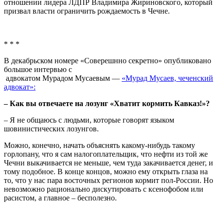
отношении лидера ЛДПР Владимира Жириновского, который
призвал власти ограничить рождаемость в Чечне.
* * *
В декабрьском номере «Соверешнно секретно» опубликовано
большое интервью с
адвокатом Мурадом Мусаевым —
«Мурад Мусаев, чеченский
адвокат»:
– Как вы отвечаете на лозунг «Хватит кормить Кавказ!»?
– Я не общаюсь с людьми, которые говорят языком
шовинистических лозунгов.
Можно, конечно, начать объяснять какому-нибудь такому
горлопану, что я сам налогоплательщик, что нефти из той же
Чечни выкачивается не меньше, чем туда закачивается денег, и
тому подобное. В конце концов, можно ему открыть глаза на
то, что у нас пара восточных регионов кормит пол-России. Но
невозможно рационально дискутировать с ксенофобом или
расистом, а главное – бесполезно.