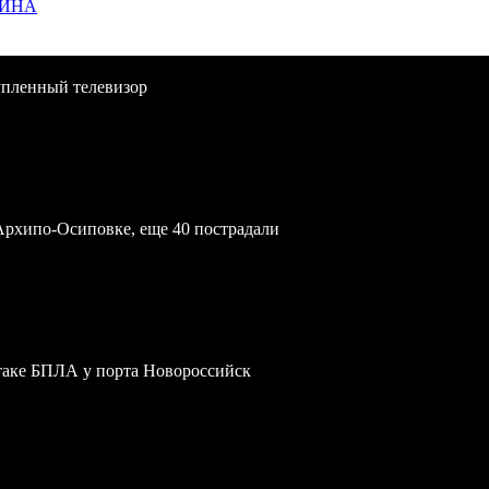
ЩИНА
упленный телевизор
Архипо-Осиповке, еще 40 пострадали
атаке БПЛА у порта Новороссийск