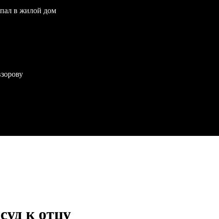
опал в жилой дом
взорову
суд к отцу