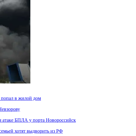
 попал в жилой дом
Невзорову
я атаке БПЛА у порта Новороссийск
семьей хотят выдворить из РФ