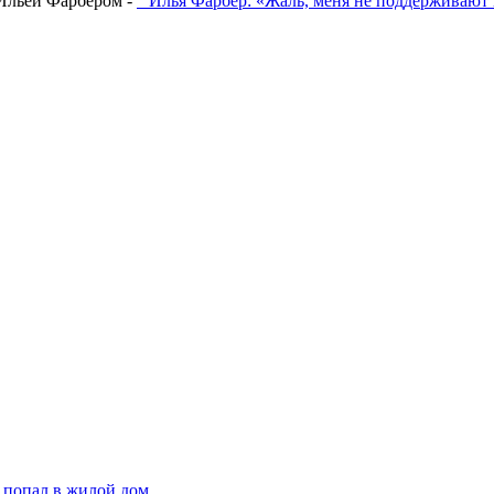
Ильей Фарбером -
"Илья Фарбер: «Жаль, меня не поддерживают
 попал в жилой дом