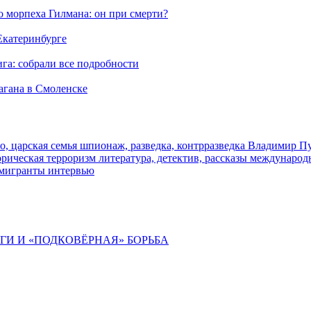
морпеха Гилмана: он при смерти?
 Екатеринбурге
га: собрали все подробности
агана в Смоленске
о, царская семья
шпионаж, разведка, контрразведка
Владимир П
торическая
терроризм
литература, детектив, рассказы
международ
 мигранты
интервью
ИГИ И «ПОДКОВЁРНАЯ» БОРЬБА