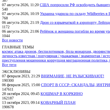
387
07 августа 2026, 11:20
США попросили РФ освободить бывшего 
540
07 августа 2026, 10:19
Украина ударила по складу Wildberries в
768
06 августа 2026, 21:19
Дрон со взрывчаткой в аэропорту Лейпци
1172
06 августа 2026, 21:06
Ребёнок и женщина погибли во время ур
1044
Все новости
ГЛАВНЫЕ ТЕМЫ
космос
атака дронов, беспилотников, бпла
монархия, дворянств
личность известная / популярная / уважаемая / знаменитая / ис
преступления
мошенники
коррупция
миграционная политика,
Все теги
ЭКСКЛЮЗИВЫ
07 февраля 2023, 21:29
ВНИМАНИЕ, НЕ РАЗЫСКИВАЮТ!
190300
06 февраля 2025, 15:00
СПОРТ В СССР: СКАНДАЛЫ, ИНТР
147611
28 октября 2024, 09:45
КОШМАР В КОРКИНО
162187
13 октября 2023, 09:14
КОВАРНЫЙ ПЛАН
190678