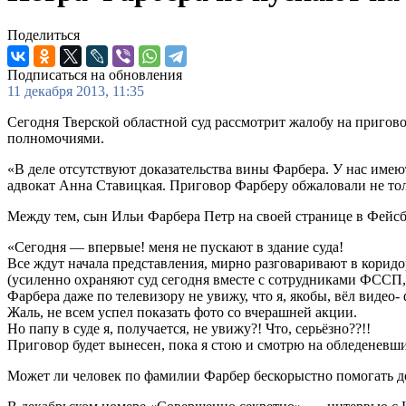
Поделиться
Подписаться на обновления
11 декабря 2013, 11:35
Сегодня Тверской областной суд рассмотрит жалобу на пригов
полномочиями.
«В деле отсутствуют доказательства вины Фарбера. У нас имею
адвокат Анна Ставицкая. Приговор Фарберу обжаловали не толь
Между тем, сын Ильи Фарбера Петр на своей странице в Фейсбу
«Сегодня — впервые! меня не пускают в здание суда!
Все ждут начала представления, мирно разговаривают в коридо
(усиленно охраняют суд сегодня вместе с сотрудниками ФССП, к
Фарбера даже по телевизору не увижу, что я, якобы, вёл видео
Жаль, не всем успел показать фото со вчерашней акции.
Но папу в суде я, получается, не увижу?! Что, серьёзно??!!
Приговор будет вынесен, пока я стою и смотрю на обледеневши
Может ли человек по фамилии Фарбер бескорыстно помогать д