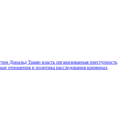
утин
Дональд Трамп
власть
организованная преступность
ные отношения и политика
расследования
криминал,