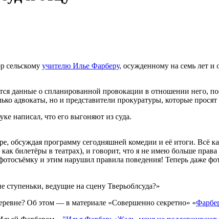
ор сельскому
учителю Илье Фарберу
, осужденному на семь лет и 
тся данные о спланированной провокации в отношении него, пос
ко адвокаты, но и представители прокуратуры, которые просят 
ке написал, что его выгоняют из суда.
ре, обсуждая программу сегодняшней комедии и её итоги. Всё ка
ак билетёры в театрах), и говорит, что я не имею больше права 
- фотосъёмку и этим нарушил правила поведения! Теперь даже фо
е ступеньки, ведущие на сцену Тверьоблсуда?»
еревне? Об этом — в материале «Совершенно секретно» «
Фарбе