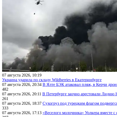
07 августа 2026, 10:19
Украина ударила по складу Wildberries в Екатеринбурге
07 августа 2026, 20:34
В Ялте БЭК атаковал пляж, в Керчи дрон
482
07 августа 2026, 20:11
В Петербурге заочно арестовали Лидию 
261
07 августа 2026, 18:37
Сухогруз под турецким флагом подвергс
333
07 августа 2026, 17:13
«Веселого молочника» Уолкера вместе с 