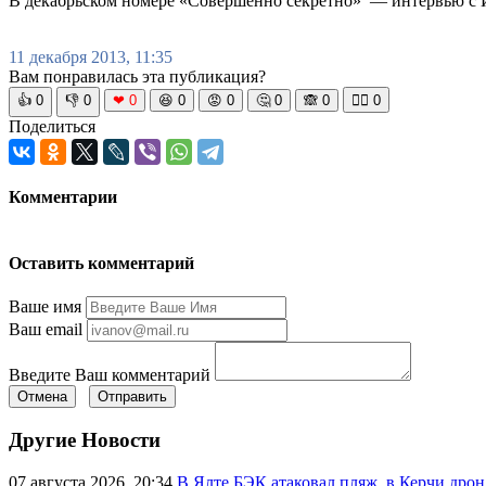
В декабрьском номере «Совершенно секретно» — интервью с 
11 декабря 2013, 11:35
Вам понравилась эта публикация?
👍
0
👎
0
❤
0
😆
0
😡
0
🤔
0
🙈
0
🧘‍♀️
0
Поделиться
Комментарии
Оставить комментарий
Ваше имя
Ваш email
Введите Ваш комментарий
Отмена
Отправить
Другие Новости
07 августа 2026, 20:34
В Ялте БЭК атаковал пляж, в Керчи дрон