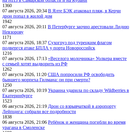
на НПЗ в Самарской области и на Кубани
1360
07 августа 2026, 20:34
В Ялте БЭК атаковал пляж, в Керчи
дрон попал в жилой дом
1942
07 августа 2026, 20:11
В Петербурге заочно арестовали Лидию
Невзорову
1171
07 августа 2026, 18:37
Сухогруз под турецким флагом
подвергся атаке БПЛА у порта Новороссийск
1216
07 августа 2026, 17:13
«Веселого молочника» Уолкера вместе
с семьей хотят выдворить из РФ
1262
07 августа 2026, 11:20
США попросили РФ освободить
бывшего морпеха Гилмана: он при смерти?
1250
07 августа 2026, 10:19
Украина ударила по складу Wildberries в
Екатеринбурге
1523
06 августа 2026, 21:19
Дрон со взрывчаткой в аэропорту
Лейпцига: собрали все подробности
1838
06 августа 2026, 21:06
Ребёнок и женщина погибли во время
урагана в Смоленске