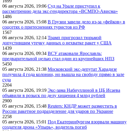
1699
06 августа 2026, 19:06
Суд на Урале приступил к
рассмотрению дела экс-гендиректора «ВСМПО-Ависма»
1486
06 августа 2026, 15:08
В Грузии завели дело из-за «фейков» в
соцсетях о притеснениях туристов из РФ
1567
06 августа 2026, 12:14
Трамп пригрозил тюрьмой
допустившим утечку данных о нехватке ракет у США
1439
06 августа 2026, 09:34
ВСУ атаковали Ярославль:
предварительной целью стал один из крупнейших НПЗ
5450
05 августа 2026, 21:38
Московский экс-депутат Харадизе
получила 4 года колонии, но вышла на свободу прямо в зале
суда
2204
05 августа 2026, 19:19
Экс-зама Набиуллиной в ЦБ Исаева
объявили в розыск по делу хищения 4 млрд рублей
2900
05 августа 2026, 15:48
Reuters: КНДР может разместить в
России ракетное подразделение для ударов по Украине
2258
05 августа 2026, 15:01
Под Екатеринбургом взорвали машину
создателя дрона «Упырь», водитель погиб