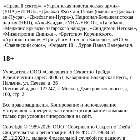
«Правый сектор», «Украинская повстанческая армия»
(УПА),«ИГИЛ», «Джабхат Фатх аш-Шам» (бывшая «Джабхат
ан-Нусра», «Джебхат ан-Нусра»), Национал-Большевистская
партия (НБП), «Аль-Каида», «УНА-УНСО», «Талибан»,
«Меджлис крымско-татарского народа», «Свидетели Иеговы»,
«Мизантропик Дивижн», «Братство» Корчинского,
«Артподготовка», «Тризуб им. Степана Бандеры», «НСО»,
«Славянский союз», «Формат-18», Дуров Павел Валерьевич.
18+
Учредитель: ООО «Совершенно Секретно Трейд».
Юридический адрес: 360051, Кабардино-Балкарская Респ., г.
Нальчик, ул. Пачева, д. 36
Почтовый адрес: 127247, г. Москва, Дмитровское шоссе, д.
100, стр. 2
Все права защищены. Копирование и использование
материалов запрещено, частичное цитирование возможно
только при условии гиперссылки на сайт.
Copyright © 1989-2026. ООО "Совершенно Секретно Трейд".
Свидетельство о регистрации ЭЛ № ФС 77-79634 от
25.12.2020 г., выдано Федеральной службой по надзору в