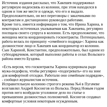
Источник издания рассказал, что Хакешев поддерживал
регулярную видеосвязь из колонии, при этом находился в
одном и том же месте и одежде, что его и выдало.
Предположительно, он вел переговоры с заказчиками по
контрактам и дистанционно руководил работами.
Кроме того, имеется информация о том, что Ирина Харина, в
некоторых источниках указываемая как Хакешева, регулярно
посещала своего супруга в колонии. Есть предположение, что
женщина могла координировать госконтракты. Потенциально,
работа велась по принципу «семейного подряда»: Харина как
должностное лицо и Хакешев как координатор из колонии.
Сын Хариной, Константин, предположительно, был одним из
субподрядчиков, который выполнял работы в селах Вольского
района вместо Буздова.
«Есть версия, что госконтракты Харина курировала ради
мужа-педофила, чтобы регулярно «подогревать» его на зоне
для комфортной отсидки. Работали они семейным подрядом»,
- сообщил журналистам источник.
Исправительную колонию строгого режима №4 в Пугачеве
возглавлял Андрей Косонгов из Вольска. Перед Новым годом
против него возбудили уголовное дело по статье о
превышении должностных полномочий. Косонгов создавал
комфортные условия некоторым осужденным.