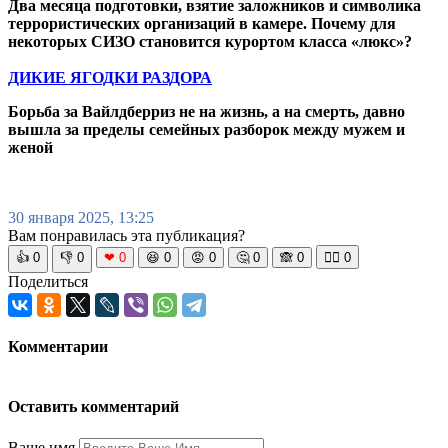
Два месяца подготовки, взятие заложников и символика
террористических организаций в камере. Почему для
некоторых СИЗО становится курортом класса «люкс»?
ДИКИЕ ЯГОДКИ РАЗДОРА
Борьба за Вайлдберриз не на жизнь, а на смерть, давно
вышла за пределы семейных разборок между мужем и
женой
30 января 2025, 13:25
Вам понравилась эта публикация?
👍
0
👎
0
❤
0
😆
0
😡
0
🤔
0
🙈
0
🧘‍♀️
0
Поделиться
Комментарии
Оставить комментарий
Ваше имя