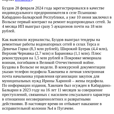
Буздов 28 февраля 2024 года зарегистрировался в качестве
индивидуального предпринимателя в селе Псыншоко
Кабардино-Балкарской Республики, а уже 10 июня заключил в
Вольске первый контракт на ремонт водопроводных сетей. За
4 месяца ИП выиграл сразу 5 аукционов почти на 18 млн
рублей.
Как выяснили журналисты, Буздов выиграл тендеры на
ремонтные работы водонапорных сетей в селах Терса и
Девичьи Горки (8,3 млн рублей), Широкий Буерак (4,4 млн),
Верхняя Чернавка (2,7 млн) и Барановка (1,1 млн). Плюс
реконструкция на 1,5 млн рублей в Покровке мемориала
воинам, погибшим в Великой Отечественной войне.
Буздова в Вольске не видели. В конкурсной документации
указан телефон педофила Хакешева и личная электронная
почта начальника управления организации закупок для
муниципальных нужд Ирины Хариной – жены педофила.
По информации издания, Хакешев был осужден в Кабардино-
Балкарии в 2023 году на 16 лет 11 месяцев за совершение
преступлений, связанных с насилием сексуального характера
в отношении несовершеннолетних и развратными
действиями. В настоящее время он отбывает наказание в
исправительной колонии №4 в Пугачеве.