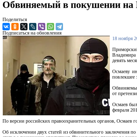
Обвиняемый в покушении на 
Поделиться
Подписаться на обновления
18 ноября 2
Приморский
Владимира 
девять меся
Осмаеву ин
повлекшее з
Обвиняемый
от претенз
Осмаев был
февраля 20
По версии российских правоохранительных органов, Осмаев г
Об исключении двух статей из обвинительного заключения по д