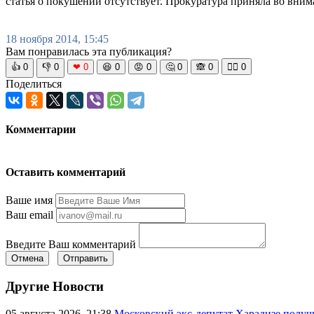
статья о покушении отсутствует. Прокуратура приняла во внима
18 ноября 2014, 15:45
Вам понравилась эта публикация?
👍
0
👎
0
❤
0
😆
0
😡
0
🤔
0
🙈
0
🧘‍♀️
0
Поделиться
Комментарии
Оставить комментарий
Ваше имя
Ваш email
Введите Ваш комментарий
Отмена
Отправить
Другие Новости
05 августа 2026, 21:38
Московский экс-депутат Харадизе получи