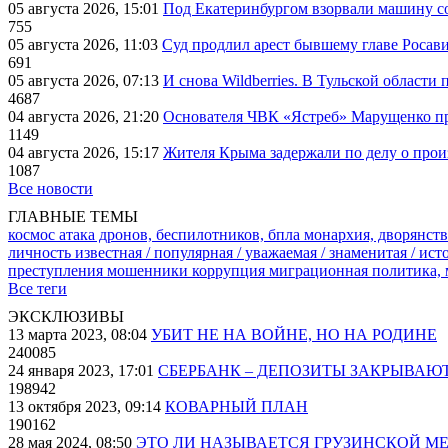
05 августа 2026, 15:01
Под Екатеринбургом взорвали машину со
755
05 августа 2026, 11:03
Суд продлил арест бывшему главе Росав
691
05 августа 2026, 07:13
И снова Wildberries. В Тульской области
4687
04 августа 2026, 21:20
Основателя ЧВК «Ястреб» Марущенко пр
1149
04 августа 2026, 15:17
Жителя Крыма задержали по делу о про
1087
Все новости
ГЛАВНЫЕ ТЕМЫ
космос
атака дронов, беспилотников, бпла
монархия, дворянств
личность известная / популярная / уважаемая / знаменитая / ис
преступления
мошенники
коррупция
миграционная политика,
Все теги
ЭКСКЛЮЗИВЫ
13 марта 2023, 08:04
УБИТ НЕ НА ВОЙНЕ, НО НА РОДИНЕ
240085
24 января 2023, 17:01
СБЕРБАНК – ДЕПОЗИТЫ ЗАКРЫВАЮ
198942
13 октября 2023, 09:14
КОВАРНЫЙ ПЛАН
190162
28 мая 2024, 08:50
ЭТО ЛИ НАЗЫВАЕТСЯ ГРУЗИНСКОЙ М