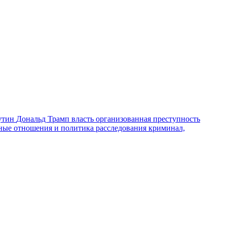
утин
Дональд Трамп
власть
организованная преступность
ные отношения и политика
расследования
криминал,