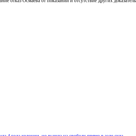
ние отказ Осмаева от показаний и отсутствие других доказатель
ла 4 года колонии, но вышла на свободу прямо в зале суда