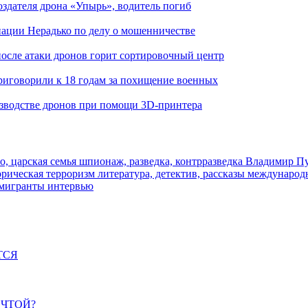
здателя дрона «Упырь», водитель погиб
иации Нерадько по делу о мошенничестве
 после атаки дронов горит сортировочный центр
иговорили к 18 годам за похищение военных
изводстве дронов при помощи 3D‑принтера
о, царская семья
шпионаж, разведка, контрразведка
Владимир П
торическая
терроризм
литература, детектив, рассказы
международ
 мигранты
интервью
ТСЯ
ЕЧТОЙ?