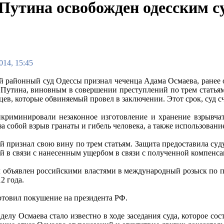
Путина освобожден одесским с
014, 15:45
 районный суд Одессы признал чеченца Адама Осмаева, ранее о
Путина, виновным в совершении преступлений по трем статьям
цев, которые обвиняемый провел в заключении. Этот срок, суд с
криминировали незаконное изготовление и хранение взрывча
а собой взрыв гранаты и гибель человека, а также использовани
 признал свою вину по трем статьям. Защита предоставила суду
ий в связи с нанесенным ущербом в связи с полученной компенса
 объявлен российскими властями в международный розыск по по
12 года.
отовил покушение на президента РФ.
елу Осмаева стало известно в ходе заседания суда, которое сос