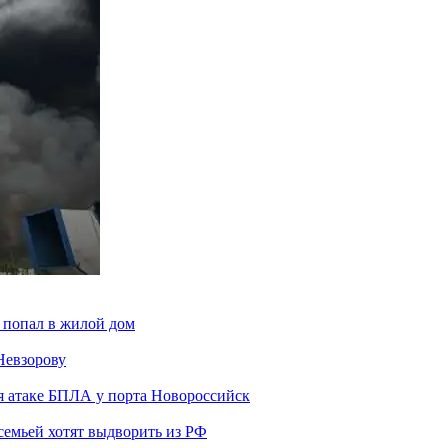
 попал в жилой дом
Невзорову
я атаке БПЛА у порта Новороссийск
семьей хотят выдворить из РФ