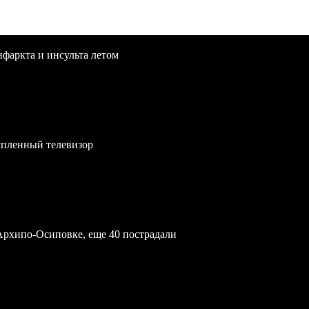
нфаркта и инсульта летом
упленный телевизор
Архипо-Осиповке, еще 40 пострадали