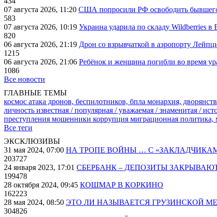
434
07 августа 2026, 11:20
США попросили РФ освободить бывшего 
583
07 августа 2026, 10:19
Украина ударила по складу Wildberries в
820
06 августа 2026, 21:19
Дрон со взрывчаткой в аэропорту Лейпци
1215
06 августа 2026, 21:06
Ребёнок и женщина погибли во время ур
1086
Все новости
ГЛАВНЫЕ ТЕМЫ
космос
атака дронов, беспилотников, бпла
монархия, дворянств
личность известная / популярная / уважаемая / знаменитая / ис
преступления
мошенники
коррупция
миграционная политика,
Все теги
ЭКСКЛЮЗИВЫ
31 мая 2024, 07:00
НА ТРОПЕ ВОЙНЫ … С «ЗАКЛАДЧИКА
203727
24 января 2023, 17:01
СБЕРБАНК – ДЕПОЗИТЫ ЗАКРЫВАЮ
199478
28 октября 2024, 09:45
КОШМАР В КОРКИНО
162223
28 мая 2024, 08:50
ЭТО ЛИ НАЗЫВАЕТСЯ ГРУЗИНСКОЙ М
304826