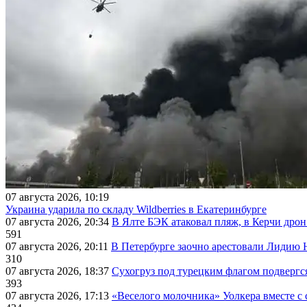
07 августа 2026, 10:19
Украина ударила по складу Wildberries в Екатеринбурге
07 августа 2026, 20:34
В Ялте БЭК атаковал пляж, в Керчи дрон
591
07 августа 2026, 20:11
В Петербурге заочно арестовали Лидию 
310
07 августа 2026, 18:37
Сухогруз под турецким флагом подвергс
393
07 августа 2026, 17:13
«Веселого молочника» Уолкера вместе с 