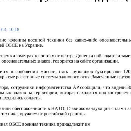
014, 10:18
ие колонны военной техники без каких-либо опознавательны
ей ОБСЕ на Украине.
в трех километрах к востоку от центра Донецка наблюдатели зам
 опознавательных знаков, говорится на сайте организации.
ется в сообщении миссии, пять грузовиков буксировали 120
акрытые реактивные системы залпового огня. Замеченные грузови
оября, сотрудники информагентства AP сообщили, что видели 8
льных знаков на территории, которая находится под контролем
 находились солдаты.
азили обеспокоенность в НАТО. Главнокомандующий силами аль
 техника, оружие» от российской границы.
енная ОБСЕ военная техника принадлежит им.