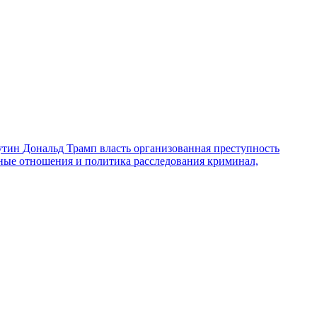
утин
Дональд Трамп
власть
организованная преступность
ные отношения и политика
расследования
криминал,