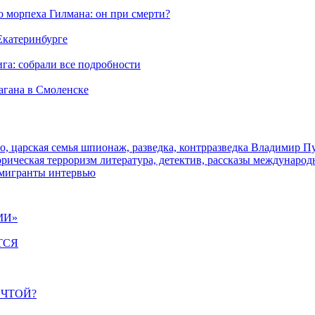
морпеха Гилмана: он при смерти?
 Екатеринбурге
га: собрали все подробности
агана в Смоленске
о, царская семья
шпионаж, разведка, контрразведка
Владимир П
торическая
терроризм
литература, детектив, рассказы
международ
 мигранты
интервью
МИ»
ТСЯ
ЕЧТОЙ?