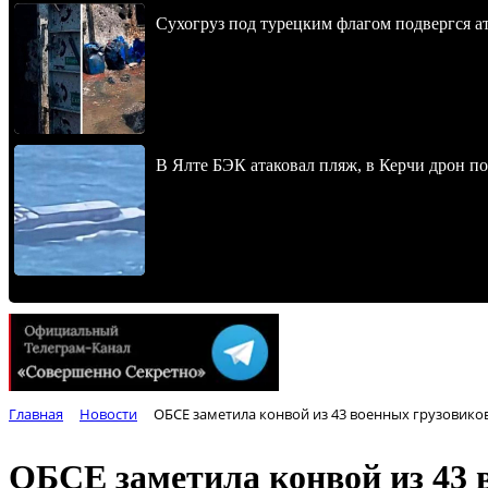
Сухогруз под турецким флагом подвергся 
В Ялте БЭК атаковал пляж, в Керчи дрон п
Главная
Новости
ОБСЕ заметила конвой из 43 военных грузовико
ОБСЕ заметила конвой из 43 