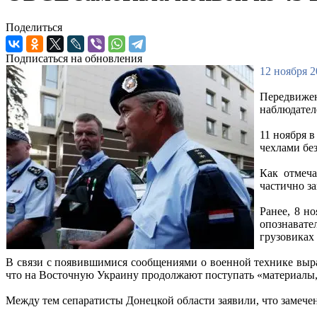
Поделиться
Подписаться на обновления
12 ноября 2
Передвижен
наблюдател
11 ноября 
чехлами без
Как отмеча
частично з
Ранее, 8 н
опознавате
грузовиках
В связи с появившимися сообщениями о военной технике выр
что на Восточную Украину продолжают поступать «материалы,
Между тем сепаратисты Донецкой области заявили, что замеч