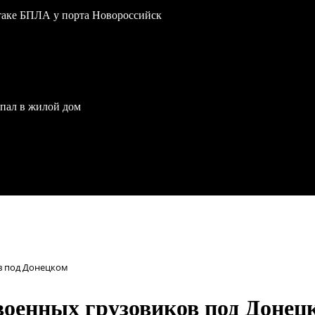
атаке БПЛА у порта Новороссийск
опал в жилой дом
в под Донецком
военных грузовиков под Донец