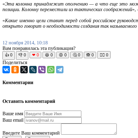
«
Эта колонна принадлежит ополчению — а что еще это може
позиции. Колонну переместили из тактических соображений
»,
«
Какие именно цели ставит перед собой российское руководс
открыто говорит о необходимости создания так называемого
12 ноября 2014, 10:18
Вам понравилась эта публикация?
👍
0
👎
0
❤
0
😆
0
😡
0
🤔
0
🙈
0
🧘‍♀️
0
Поделиться
Комментарии
Оставить комментарий
Ваше имя
Ваш email
Введите Ваш комментарий