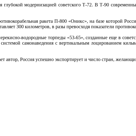
ся глубокой модернизацией советского Т-72. В Т-90 современн
ротивокорабельная ракета П-800 «Оникс», на базе которой Рос
тавляет 300 километров, в разы превосходя показатели против
ерекисно-водородные торпеды «53-65», созданные еще в советс
 системой самонаведения с вертикальным лоцированием кильва
т автор, Россия успешно экспортирует и число стран, желающи