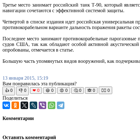
Третье место занимает российский танк Т-90, который являет
навигации сочетаются с эффективной системой защиты.
Четвертой в списке издания идет российская универсальная п
противокорабельном варианте дальность поражения ракеты сос
Последнее место занимают противокорабельные парогазовые п
судов США, так как обладают особой активной акустической
опробованы, отмечается в статье.
Большую часть упомянутых видов вооружений, как подчеркивае
13 января 2015, 15:19
Вам понравилась эта публикация?
👍
0
👎
0
❤
0
😆
0
😡
0
🤔
0
🙈
0
🧘‍♀️
0
Поделиться
Комментарии
Оставить комментарий