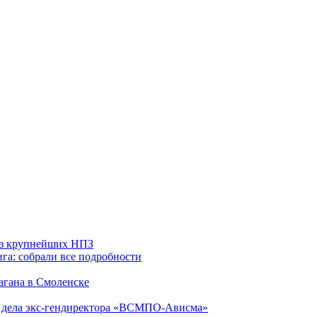
 из крупнейших НПЗ
га: собрали все подробности
агана в Смоленске
ю дела экс-гендиректора «ВСМПО-Ависма»