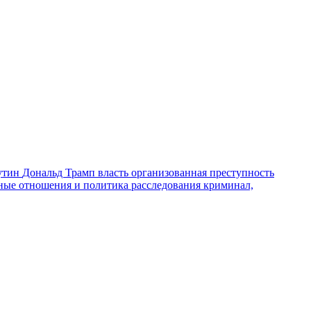
утин
Дональд Трамп
власть
организованная преступность
ные отношения и политика
расследования
криминал,