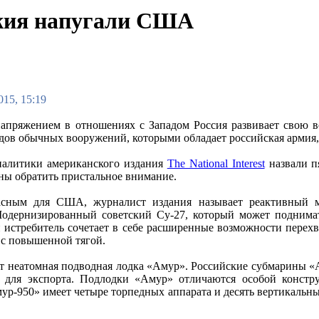
ужия напугали США
015, 15:19
напряжением в отношениях с Западом Россия развивает свою 
ов обычных вооружений, которыми обладает российская армия,
алитики американского издания
The National Interest
назвали п
 обратить пристальное внимание.
сным для США, журналист издания называет реактивный мн
одернизированный советский Су-27, который может поднимат
 истребитель сочетает в себе расширенные возможности перех
 с повышенной тягой.
т неатомная подводная лодка «Амур». Российские субмарины «А
 для экспорта. Подлодки «Амур» отличаются особой констру
-950» имеет четыре торпедных аппарата и десять вертикальных