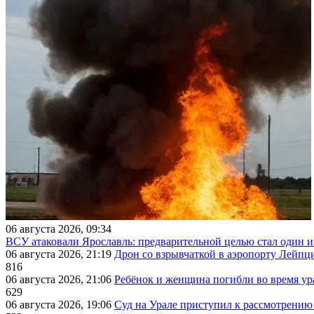
06 августа 2026, 09:34
ВСУ атаковали Ярославль: предварительной целью стал один
06 августа 2026, 21:19
Дрон со взрывчаткой в аэропорту Лейпци
816
06 августа 2026, 21:06
Ребёнок и женщина погибли во время ур
629
06 августа 2026, 19:06
Суд на Урале приступил к рассмотрени