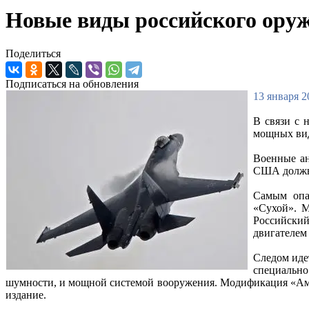
Новые виды российского ор
Поделиться
Подписаться на обновления
13 января 2
В связи с 
мощных вид
Военные ан
США должны
Самым опа
«Сухой». М
Российский
двигателем
Следом иде
специально
шумности, и мощной системой вооружения. Модификация «Амур
издание.