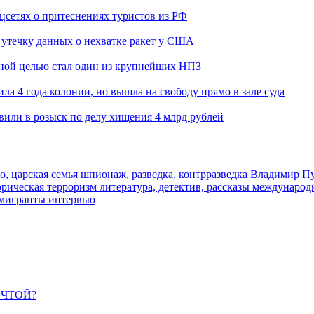
оцсетях о притеснениях туристов из РФ
утечку данных о нехватке ракет у США
ьной целью стал один из крупнейших НПЗ
ла 4 года колонии, но вышла на свободу прямо в зале суда
вили в розыск по делу хищения 4 млрд рублей
о, царская семья
шпионаж, разведка, контрразведка
Владимир П
торическая
терроризм
литература, детектив, рассказы
международ
 мигранты
интервью
ЕЧТОЙ?