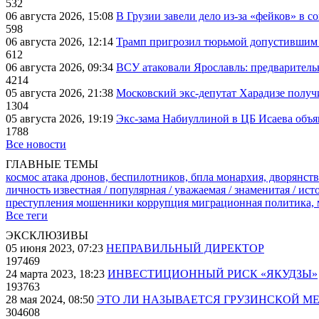
532
06 августа 2026, 15:08
В Грузии завели дело из-за «фейков» в с
598
06 августа 2026, 12:14
Трамп пригрозил тюрьмой допустившим 
612
06 августа 2026, 09:34
ВСУ атаковали Ярославль: предварител
4214
05 августа 2026, 21:38
Московский экс-депутат Харадизе получи
1304
05 августа 2026, 19:19
Экс-зама Набиуллиной в ЦБ Исаева объя
1788
Все новости
ГЛАВНЫЕ ТЕМЫ
космос
атака дронов, беспилотников, бпла
монархия, дворянств
личность известная / популярная / уважаемая / знаменитая / ис
преступления
мошенники
коррупция
миграционная политика,
Все теги
ЭКСКЛЮЗИВЫ
05 июня 2023, 07:23
НЕПРАВИЛЬНЫЙ ДИРЕКТОР
197469
24 марта 2023, 18:23
ИНВЕСТИЦИОННЫЙ РИСК «ЯКУДЗЫ»
193763
28 мая 2024, 08:50
ЭТО ЛИ НАЗЫВАЕТСЯ ГРУЗИНСКОЙ М
304608