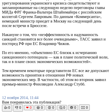
урегулирования украинского кризиса свидетельствуют и
запланированные на следующую неделю переговоры главы
МИДа ФРГ Франка-Вальтера Штайнмайера с российским
коллегой Сергеем Лавровым. По данным «Коммерсанта»,
немецкий министр приедет в Москву на следующий день
после встречи в Брюсселе.
Накануне о том, что «неэффективность и надуманность
санкций становятся все более очевидными», ТАСС заявил и
постпред РФ при ЕС Владимир Чижов.
По его мнению, «объективно ЕС близок к исчерпанию
санкционного потенциала — как в плане политической воли,
так и в плане своих экономических возможностей».
Тем временем некоторые представители ЕС все же допускают
возможность принятия в отношении РФ новых
экономических мер. В частности, об этом во вторник заявил
премьер-министр Финляндии Александр Стубб.
12 ноября 2014, 11:44
Вам понравилась эта публикация?
👍
0
👎
0
❤
0
😆
0
😡
0
🤔
0
🙈
0
🧘‍♀️
0