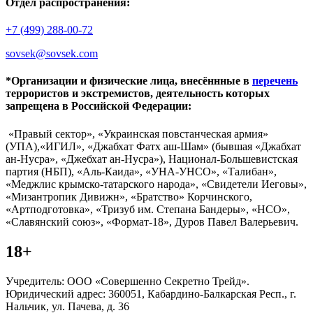
Отдел распространения:
+7 (499) 288-00-72
sovsek@sovsek.com
*Организации и физические лица, внесённные в
перечень
террористов и экстремистов, деятельность которых
запрещена в Российской Федерации:
«Правый сектор», «Украинская повстанческая армия»
(УПА),«ИГИЛ», «Джабхат Фатх аш-Шам» (бывшая «Джабхат
ан-Нусра», «Джебхат ан-Нусра»), Национал-Большевистская
партия (НБП), «Аль-Каида», «УНА-УНСО», «Талибан»,
«Меджлис крымско-татарского народа», «Свидетели Иеговы»,
«Мизантропик Дивижн», «Братство» Корчинского,
«Артподготовка», «Тризуб им. Степана Бандеры», «НСО»,
«Славянский союз», «Формат-18», Дуров Павел Валерьевич.
18+
Учредитель: ООО «Совершенно Секретно Трейд».
Юридический адрес: 360051, Кабардино-Балкарская Респ., г.
Нальчик, ул. Пачева, д. 36