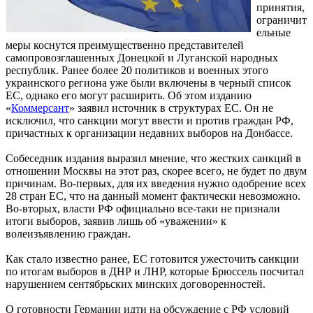
принятия,
ограничит
ельные
меры коснутся преимущественно представителей
самопровозглашенных Донецкой и Луганской народных
республик. Ранее более 20 политиков и военных этого
украинского региона уже были включены в черный список
ЕС, однако его могут расширить. Об этом изданию
«
Коммерсант
» заявил источник в структурах ЕС. Он не
исключил, что санкции могут ввести и против граждан РФ,
причастных к организации недавних выборов на Донбассе.
Собеседник издания выразил мнение, что жестких санкций в
отношении Москвы на этот раз, скорее всего, не будет по двум
причинам. Во-первых, для их введения нужно одобрение всех
28 стран ЕС, что на данный момент фактически невозможно.
Во-вторых, власти РФ официально все-таки не признали
итоги выборов, заявив лишь об «уважении» к
волеизъявлению граждан.
Как стало известно ранее, ЕС готовится ужесточить санкции
по итогам выборов в ДНР и ЛНР, которые Брюссель посчитал
нарушением сентябрьских минских договоренностей.
О готовности Германии идти на обсуждение с РФ условий