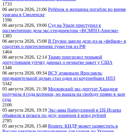
1733
06 августа 2026, 21:06
Ребёнок и женщина погибли во время
урагана в Смоленске
1596
06 августа 2026, 19:06
Суд на Урале приступил к
рассмотрению дела экс-гендиректора «ВСМПО-Ависма»
1385
06 августа 2026, 15:08
В Грузии завели дело из-за «фейков» в
соцсетях о притеснениях туристов из РФ
1464
06 августа 2026, 12:14
Трамп пригрозил тюрьмой
допустившим утечку данных о нехватке ракет у США
1348
06 августа 2026, 09:34
ВСУ атаковали Ярославль:
предварительной целью стал один из крупнейших НПЗ
5342
05 августа 2026, 21:38
Московский экс-депутат Харадизе
получила 4 года колонии, но вышла на свободу прямо в зале
суда
2106
05 августа 2026, 19:19
Экс-зама Набиуллиной в ЦБ Исаева
объявили в розыск по делу хищения 4 млрд рублей
2785
05 августа 2026, 15:48
Reuters: КНДР может разместить в
России ракетное подразделение для ударов по Украине