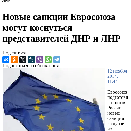
ЛНР
Новые санкции Евросоюза
могут коснуться
представителей ДНР и ЛНР
Поделиться
Подписаться на обновления
12 ноября
2014,
11:44
Евросоюз
подготови
л против
России
новые
санкции,
в случае
их