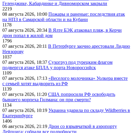
Геленджике, Кабардинке и Дивноморском закрыли
2219
08 августа 2026, 10:00
Пожары и раненые: последствия атак
на НПЗ в Самарской области и на Кубани
1178
07 августа 2026, 20:34
В Ялте БЭК атаковал пляж, в Керчи
дрон попал в жилой дом
1796
07 августа 2026, 20:11
В Петербурге заочно арестовали Лидию
Невзорову
1037
07 августа 2026, 18:37
Сухогруз под турецким флагом
подвергся атаке БПЛА у порта Новороссийск
1109
07 августа 2026, 17:13
«Веселого молочника» Уолкера вместе
с семьей хотят выдворить из РФ
1139
07 августа 2026, 11:20
США попросили РФ освободить
бывшего морпеха Гилмана: он при смерти?
1134
07 августа 2026, 10:19
Украина ударила по складу Wildberries в
Екатеринбурге
1406
06 августа 2026, 21:19
Дрон со взрывчаткой в аэропорту
Лейпцига: собрали все подробности