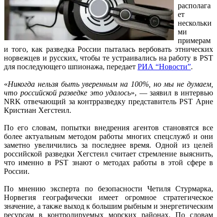
располага
ет
нескольки
ми
примерам
и того, как разведка России пыталась вербовать этнических
норвежцев и русских, чтобы те устраивались на работу в PST
для последующего шпионажа, передает
РИА “Новости”
.
«
Никогда нельзя быть уверенным на 100%, но мы не думаем,
что российской разведке это удалось
», — заявил в интервью
NRK отвечающий за контрразведку представитель PST Арне
Кристиан Хегстеил.
По его словам, попытки внедрения агентов становятся все
более актуальным методом работы многих спецслужб и они
заметно увеличились за последнее время. Одной из целей
российской разведки Хегстеил считает стремление выяснить,
что именно в PST знают о методах работы в этой сфере в
России.
По мнению эксперта по безопасности Четиля Стурмарка,
Норвегия географически имеет огромное стратегическое
значение, а также выход к большим рыбным и энергетическим
ресурсам в контролируемых морских районах. По словам