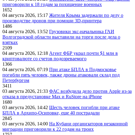
приговорили к 18 годам за похищение военных
1652
04 августа 2026, 15:17
Жителя Крыма задержали по делу о
производстве дронов при помощи 3D‑принтера
1486
04 августа 2026, 13:52
Грузовики экс-начальника ГАИ
Волгоградской области выставили на торги после дела о
взятках
2109
04 августа 2026, 12:18
Агент ФБР украл почти $1 млн в
криптовалюте со счетов подозреваемого
1366
04 августа 2026, 07:19
При атаке БПЛА в Подмосковье
погибли пять человек, также дроны атаковали склад под
Петербургом
3411
03 августа 2026, 21:33
ФАС возбудила дело против Apple из-за
отказа в предустановке Max и RuStore на iPhone
1680
03 августа 2026, 14:42
Шесть человек погибли при атаке
БПЛА в Архипо-Осиповке, еще 40 пострадали
2845
03 августа 2026, 14:00
На Кубани организаторов незаконной
миграции приговорили к 22 годам на троих
1757