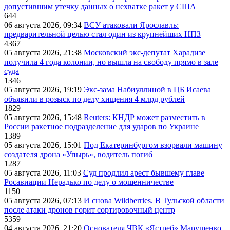
допустившим утечку данных о нехватке ракет у США
644
06 августа 2026, 09:34
ВСУ атаковали Ярославль:
предварительной целью стал один из крупнейших НПЗ
4367
05 августа 2026, 21:38
Московский экс-депутат Харадизе
получила 4 года колонии, но вышла на свободу прямо в зале
суда
1346
05 августа 2026, 19:19
Экс-зама Набиуллиной в ЦБ Исаева
объявили в розыск по делу хищения 4 млрд рублей
1829
05 августа 2026, 15:48
Reuters: КНДР может разместить в
России ракетное подразделение для ударов по Украине
1389
05 августа 2026, 15:01
Под Екатеринбургом взорвали машину
создателя дрона «Упырь», водитель погиб
1287
05 августа 2026, 11:03
Суд продлил арест бывшему главе
Росавиации Нерадько по делу о мошенничестве
1150
05 августа 2026, 07:13
И снова Wildberries. В Тульской области
после атаки дронов горит сортировочный центр
5359
04 августа 2026, 21:20
Основателя ЧВК «Ястреб» Марущенко