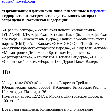
sovsek@sovsek.com
*Организации и физические лица, внесённные в
перечень
террористов и экстремистов, деятельность которых
запрещена в Российской Федерации:
«Правый сектор», «Украинская повстанческая армия»
(УПА),«ИГИЛ», «Джабхат Фатх аш-Шам» (бывшая «Джабхат
ан-Нусра», «Джебхат ан-Нусра»), Национал-Большевистская
партия (НБП), «Аль-Каида», «УНА-УНСО», «Талибан»,
«Меджлис крымско-татарского народа», «Свидетели Иеговы»,
«Мизантропик Дивижн», «Братство» Корчинского,
«Артподготовка», «Тризуб им. Степана Бандеры», «НСО»,
«Славянский союз», «Формат-18», Дуров Павел Валерьевич.
18+
Учредитель: ООО «Совершенно Секретно Трейд».
Юридический адрес: 360051, Кабардино-Балкарская Респ., г.
Нальчик, ул. Пачева, д. 36
Почтовый адрес: 127247, г. Москва, Дмитровское шоссе, д.
100, стр. 2
Все права защищены. Копирование и использование