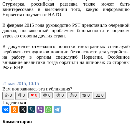
Стурмарка, российская разведка также может быть
заинтересована в выяснении того, какую информацию
Нoрвегия получает от НАТО.
В феврале 2015 года руководство PST представило очередной
доклад, посвященный проблемам безопасности и оценкам
угроз со стороны других стран.
В документе отмечались попытки иностранных спецслужб
вербовать сотрудников полиции безопасности для устройства
на работу в органы спецслужб Норвегии. Особенное
внимание аналитики тогда обратили на шпионаж со стороны
РФ и КНР.
21 мая 2015, 10:15
Вам понравилась эта публикация?
👍
0
👎
0
❤
0
😆
0
😡
0
🤔
0
🙈
0
🧘‍♀️
0
Поделиться
Комментарии