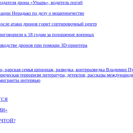
здателя дрона «Упырь», водитель погиб
иации Нерадько по делу о мошенничестве
 после атаки дронов горит сортировочный центр
иговорили к 18 годам за похищение военных
изводстве дронов при помощи 3D‑принтера
о, царская семья
шпионаж, разведка, контрразведка
Владимир П
торическая
терроризм
литература, детектив, рассказы
международ
 мигранты
интервью
ТСЯ
МИ»
ЕЧТОЙ?