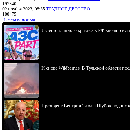
197340
02 ноября 2023, 08:35
ТРУДНОЕ ДЕТСТВО!
188475
Все эксклюзивы
Из-за топливного кризиса в РФ вводят сист
И снова Wildberries. В Тульской области п
Президент Венгрии Тамаш Шуйок подписал