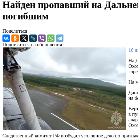
Найден пропавший на Дальнем
погибшим
Поделиться
Подписаться на обновления
16 и
На Д
Охот
горе
На м
Данн
на б
Верт
в пу
авар
Охот
Следственный комитет РФ возбудил уголовное дело по признак