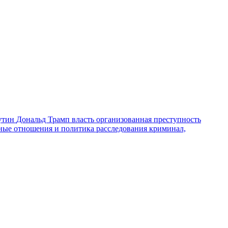
утин
Дональд Трамп
власть
организованная преступность
ные отношения и политика
расследования
криминал,