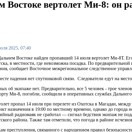
 Востоке вертолет Ми-8: он р
юля 2025, 07:40
альнем Востоке найден пропавший 14 июля вертолет Ми-8Т. Его 
ска, в местности, где невозможна посадка. По предварительно
ния, сообщает Восточное межрегиональное следственное управл
есте падения нет спутниковой связи. Следователи едут на мест
ых об экипаже нет. Предварительно, все 5 человек - трое член
орту Ми-8, погибли, сообщили в оперативных службах Дальнего
олет пропал 14 июля при перелете из Охотска в Магадан, межд
нкт назначения в 19:00 по местному времени, однако до города н
ийный радиомаяк не сработал — сигнал бедствия экипаж не по
ского района. Также там отметили, что погода в районе исчезно
ам преступления, связанного с нарушением правил безопасности