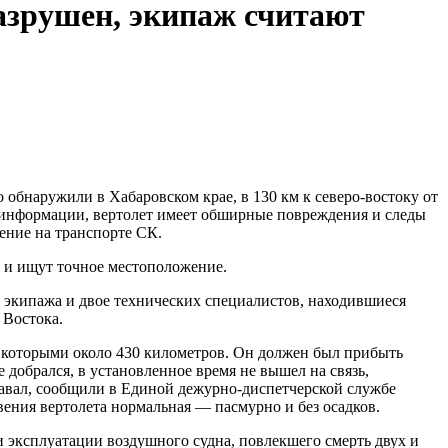
азрушен, экипаж считают
обнаружили в Хабаровском крае, в 130 км к северо-востоку от
й информации, вертолет имеет обширные повреждения и следы
ение на транспорте СК.
о и ищут точное местоположение.
ов экипажа и двое технических специалистов, находившиеся
 Востока.
у которыми около 430 километров. Он должен был прибыть
е добрался, в установленное время не вышел на связь,
давал, сообщили в Единой дежурно-диспетчерской службе
вения вертолета нормальная — пасмурно и без осадков.
 эксплуатации воздушного судна, повлекшего смерть двух и