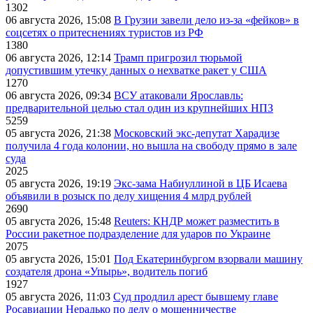
1302
06 августа 2026, 15:08
В Грузии завели дело из-за «фейков» в
соцсетях о притеснениях туристов из РФ
1380
06 августа 2026, 12:14
Трамп пригрозил тюрьмой
допустившим утечку данных о нехватке ракет у США
1270
06 августа 2026, 09:34
ВСУ атаковали Ярославль:
предварительной целью стал один из крупнейших НПЗ
5259
05 августа 2026, 21:38
Московский экс-депутат Харадизе
получила 4 года колонии, но вышла на свободу прямо в зале
суда
2025
05 августа 2026, 19:19
Экс-зама Набиуллиной в ЦБ Исаева
объявили в розыск по делу хищения 4 млрд рублей
2690
05 августа 2026, 15:48
Reuters: КНДР может разместить в
России ракетное подразделение для ударов по Украине
2075
05 августа 2026, 15:01
Под Екатеринбургом взорвали машину
создателя дрона «Упырь», водитель погиб
1927
05 августа 2026, 11:03
Суд продлил арест бывшему главе
Росавиации Нерадько по делу о мошенничестве