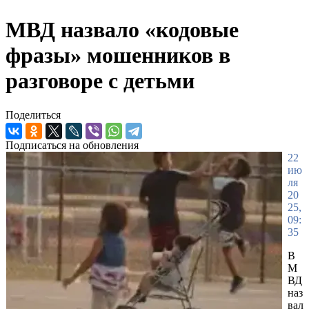
МВД назвало «кодовые
фразы» мошенников в
разговоре с детьми
Поделиться
Подписаться на обновления
22
ию
ля
20
25,
09:
35
В
М
ВД
наз
вал