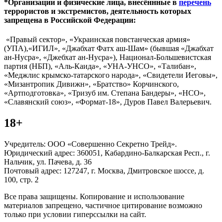
*Организации и физические лица, внесённные в
перечень
террористов и экстремистов, деятельность которых
запрещена в Российской Федерации:
«Правый сектор», «Украинская повстанческая армия»
(УПА),«ИГИЛ», «Джабхат Фатх аш-Шам» (бывшая «Джабхат
ан-Нусра», «Джебхат ан-Нусра»), Национал-Большевистская
партия (НБП), «Аль-Каида», «УНА-УНСО», «Талибан»,
«Меджлис крымско-татарского народа», «Свидетели Иеговы»,
«Мизантропик Дивижн», «Братство» Корчинского,
«Артподготовка», «Тризуб им. Степана Бандеры», «НСО»,
«Славянский союз», «Формат-18», Дуров Павел Валерьевич.
18+
Учредитель: ООО «Совершенно Секретно Трейд».
Юридический адрес: 360051, Кабардино-Балкарская Респ., г.
Нальчик, ул. Пачева, д. 36
Почтовый адрес: 127247, г. Москва, Дмитровское шоссе, д.
100, стр. 2
Все права защищены. Копирование и использование
материалов запрещено, частичное цитирование возможно
только при условии гиперссылки на сайт.