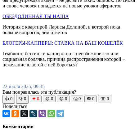
бы предупреждая людей – не делайте таких ошибок. Но снова
и снова человек попадается на новые уловки аферистов
ОБЕЗДОЛИННАЯ ТЫ НАША
История с квартирой Ларисы Долиной, в которой пока
больше вопросов, чем ответов
БЛОГЕРЫ-КАППЕРЫ: СТАВКА НА ВАШ КОШЕЛЁК
Гемблинг, беттинг и капперство – неизбежное зло или
социальная болячка, причина распространения которой –
нежелание властей с ней бороться?
22 июля 2025, 09:35
Вам понравилась эта публикация?
👍
0
👎
0
❤
0
😆
0
😡
0
🤔
0
🙈
0
🧘‍♀️
0
Поделиться
Комментарии