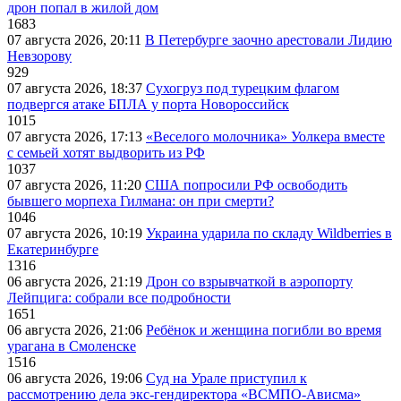
дрон попал в жилой дом
1683
07 августа 2026, 20:11
В Петербурге заочно арестовали Лидию
Невзорову
929
07 августа 2026, 18:37
Сухогруз под турецким флагом
подвергся атаке БПЛА у порта Новороссийск
1015
07 августа 2026, 17:13
«Веселого молочника» Уолкера вместе
с семьей хотят выдворить из РФ
1037
07 августа 2026, 11:20
США попросили РФ освободить
бывшего морпеха Гилмана: он при смерти?
1046
07 августа 2026, 10:19
Украина ударила по складу Wildberries в
Екатеринбурге
1316
06 августа 2026, 21:19
Дрон со взрывчаткой в аэропорту
Лейпцига: собрали все подробности
1651
06 августа 2026, 21:06
Ребёнок и женщина погибли во время
урагана в Смоленске
1516
06 августа 2026, 19:06
Суд на Урале приступил к
рассмотрению дела экс-гендиректора «ВСМПО-Ависма»