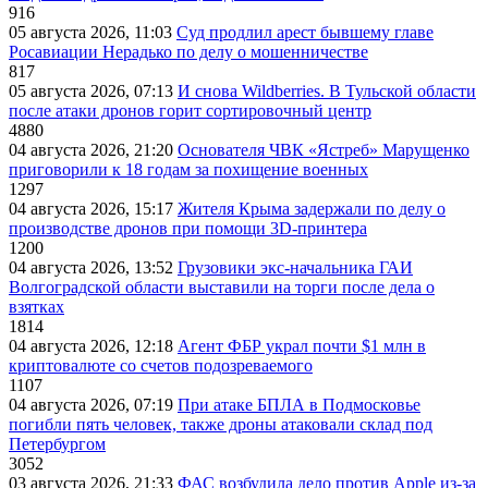
916
05 августа 2026, 11:03
Суд продлил арест бывшему главе
Росавиации Нерадько по делу о мошенничестве
817
05 августа 2026, 07:13
И снова Wildberries. В Тульской области
после атаки дронов горит сортировочный центр
4880
04 августа 2026, 21:20
Основателя ЧВК «Ястреб» Марущенко
приговорили к 18 годам за похищение военных
1297
04 августа 2026, 15:17
Жителя Крыма задержали по делу о
производстве дронов при помощи 3D‑принтера
1200
04 августа 2026, 13:52
Грузовики экс-начальника ГАИ
Волгоградской области выставили на торги после дела о
взятках
1814
04 августа 2026, 12:18
Агент ФБР украл почти $1 млн в
криптовалюте со счетов подозреваемого
1107
04 августа 2026, 07:19
При атаке БПЛА в Подмосковье
погибли пять человек, также дроны атаковали склад под
Петербургом
3052
03 августа 2026, 21:33
ФАС возбудила дело против Apple из-за