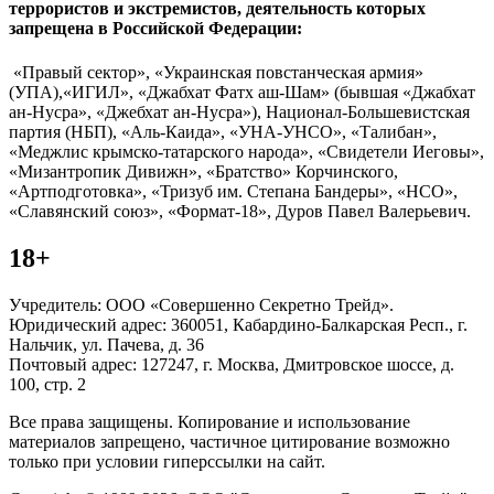
террористов и экстремистов, деятельность которых
запрещена в Российской Федерации:
«Правый сектор», «Украинская повстанческая армия»
(УПА),«ИГИЛ», «Джабхат Фатх аш-Шам» (бывшая «Джабхат
ан-Нусра», «Джебхат ан-Нусра»), Национал-Большевистская
партия (НБП), «Аль-Каида», «УНА-УНСО», «Талибан»,
«Меджлис крымско-татарского народа», «Свидетели Иеговы»,
«Мизантропик Дивижн», «Братство» Корчинского,
«Артподготовка», «Тризуб им. Степана Бандеры», «НСО»,
«Славянский союз», «Формат-18», Дуров Павел Валерьевич.
18+
Учредитель: ООО «Совершенно Секретно Трейд».
Юридический адрес: 360051, Кабардино-Балкарская Респ., г.
Нальчик, ул. Пачева, д. 36
Почтовый адрес: 127247, г. Москва, Дмитровское шоссе, д.
100, стр. 2
Все права защищены. Копирование и использование
материалов запрещено, частичное цитирование возможно
только при условии гиперссылки на сайт.