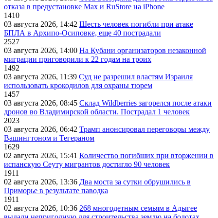
отказа в предустановке Max и RuStore на iPhone
1410
03 августа 2026, 14:42
Шесть человек погибли при атаке
БПЛА в Архипо-Осиповке, еще 40 пострадали
2527
03 августа 2026, 14:00
На Кубани организаторов незаконной
миграции приговорили к 22 годам на троих
1492
03 августа 2026, 11:39
Суд не разрешил властям Израиля
использовать крокодилов для охраны тюрем
1457
03 августа 2026, 08:45
Склад Wildberries загорелся после атаки
дронов во Владимирской области. Пострадал 1 человек
2023
03 августа 2026, 06:42
Трамп анонсировал переговоры между
Вашингтоном и Тегераном
1629
02 августа 2026, 15:41
Количество погибших при вторжении в
испанскую Сеуту мигрантов достигло 90 человек
1911
02 августа 2026, 13:36
Два моста за сутки обрушились в
Приморье в результате паводка
1911
02 августа 2026, 10:36
268 многодетным семьям в Адыгее
выдали непригодную для строительства землю на болотах