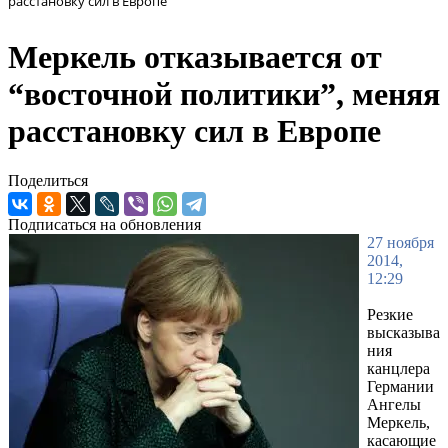
расстановку сил в Европе
Меркель отказывается от
“восточной политики”, меняя
расстановку сил в Европе
Поделиться
Подписаться на обновления
27 ноября
2014,
12:29
Резкие
высказыва
ния
канцлера
Германии
Ангелы
Меркель,
касающие