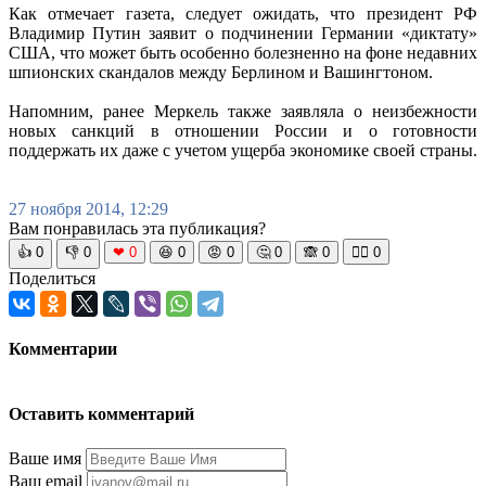
Как отмечает газета, следует ожидать, что президент РФ
Владимир Путин заявит о подчинении Германии «диктату»
США, что может быть особенно болезненно на фоне недавних
шпионских скандалов между Берлином и Вашингтоном.
Напомним, ранее Меркель также заявляла о неизбежности
новых санкций в отношении России и о готовности
поддержать их даже с учетом ущерба экономике своей страны.
27 ноября 2014, 12:29
Вам понравилась эта публикация?
👍
0
👎
0
❤
0
😆
0
😡
0
🤔
0
🙈
0
🧘‍♀️
0
Поделиться
Комментарии
Оставить комментарий
Ваше имя
Ваш email