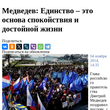
Медведев: Единство – это
основа спокойствия и
достойной жизни
Поделиться
Подписаться на обновления
04 ноября
2014,
14:35
Глава
российско
го
правитель
ства
Дмитрий
Медведев
поздравил
россиян с