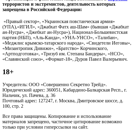
террористов и экстремистов, деятельность которых
запрещена в Российской Федерации:
«Правый сектор», «Украинская повстанческая армия»
(УПА),«ИГИЛ», «Джабхат Фатх аш-Шам» (бывшая «Джабхат
ан-Нусра», «Джебхат ан-Нусра»), Национал-Большевистская
партия (НБП), «Аль-Каида», «УНА-УНСО», «Талибан»,
«Меджлис крымско-татарского народа», «Свидетели Иеговы»,
«Мизантропик Дивижн», «Братство» Корчинского,
«Артподготовка», «Тризуб им. Степана Бандеры», «НСО»,
«Славянский союз», «Формат-18», Дуров Павел Валерьевич.
18+
Учредитель: ООО «Совершенно Секретно Трейд».
Юридический адрес: 360051, Кабардино-Балкарская Респ., г.
Нальчик, ул. Пачева, д. 36
Почтовый адрес: 127247, г. Москва, Дмитровское шоссе, д.
100, стр. 2
Все права защищены. Копирование и использование
материалов запрещено, частичное цитирование возможно
только при условии гиперссылки на сайт.