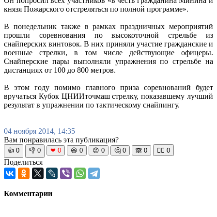
Он попросил всех участников «в честь гражданина Минина и
князя Пожарского отстреляться по полной программе».
В понедельник также в рамках праздничных мероприятий
прошли соревнования по высокоточной стрельбе из
снайперских винтовок. В них приняли участие гражданские и
военные стрелки, в том числе действующие офицеры.
Снайперские пары выполняли упражнения по стрельбе на
дистанциях от 100 до 800 метров.
В этом году помимо главного приза соревнований будет
вручаться Кубок ЦНИИточмаш стрелку, показавшему лучший
результат в упражнении по тактическому снайпингу.
04 ноября 2014, 14:35
Вам понравилась эта публикация?
👍
0
👎
0
❤
0
😆
0
😡
0
🤔
0
🙈
0
🧘‍♀️
0
Поделиться
Комментарии