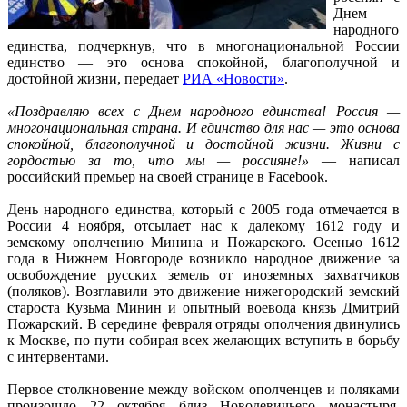
Днем
народного
единства, подчеркнув, что в многонациональной России
единство — это основа спокойной, благополучной и
достойной жизни, передает
РИА «Новости»
.
«Поздравляю всех с Днем народного единства! Россия —
многонациональная страна. И единство для нас — это основа
спокойной, благополучной и достойной жизни. Жизни с
гордостью за то, что мы — россияне!»
— написал
российский премьер на своей странице в Facebook.
День народного единства, который с 2005 года отмечается в
России 4 ноября, отсылает нас к далекому 1612 году и
земскому ополчению Минина и Пожарского. Осенью 1612
года в Нижнем Новгороде возникло народное движение за
освобождение русских земель от иноземных захватчиков
(поляков). Возглавили это движение нижегородский земский
староста Кузьма Минин и опытный воевода князь Дмитрий
Пожарский. В середине февраля отряды ополчения двинулись
к Москве, по пути собирая всех желающих вступить в борьбу
с интервентами.
Первое столкновение между войском ополченцев и поляками
произошло 22 октября близ Новодевичьего монастыря.