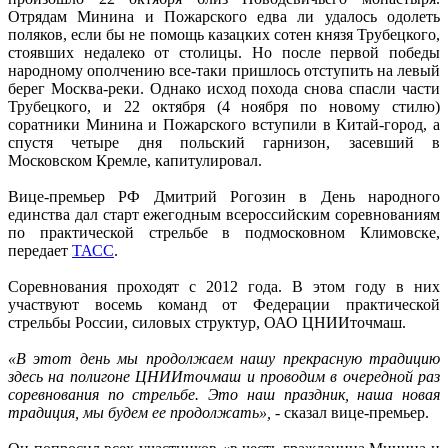
Отрядам Минина и Пожарского едва ли удалось одолеть
поляков, если бы не помощь казацких сотен князя Трубецкого,
стоявших недалеко от столицы. Но после первой победы
народному ополчению все-таки пришлось отступить на левый
берег Москва-реки. Однако исход похода снова спасли части
Трубецкого, и 22 октября (4 ноября по новому стилю)
соратники Минина и Пожарского вступили в Китай-город, а
спустя четыре дня польский гарнизон, засевший в
Московском Кремле, капитулировал.
Вице-премьер РФ Дмитрий Рогозин в День народного
единства дал старт ежегодным всероссийским соревнованиям
по практической стрельбе в подмосковном Климовске,
передает
ТАСС
.
Соревнования проходят с 2012 года. В этом году в них
участвуют восемь команд от Федерации практической
стрельбы России, силовых структур, ОАО ЦНИИточмаш.
«В этот день мы продолжаем нашу прекрасную традицию
здесь на полигоне ЦНИИточмаш и проводим в очередной раз
соревнования по стрельбе. Это наш праздник, наша новая
традиция, мы будем ее продолжать»,
- сказал вице-премьер.