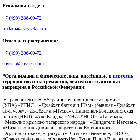
Рекламный отдел:
+7 (499) 288-00-72
reklama@sovsek.com
Отдел распространения:
+7 (499) 288-00-72
sovsek@sovsek.com
*Организации и физические лица, внесённные в
перечень
террористов и экстремистов, деятельность которых
запрещена в Российской Федерации:
«Правый сектор», «Украинская повстанческая армия»
(УПА),«ИГИЛ», «Джабхат Фатх аш-Шам» (бывшая «Джабхат
ан-Нусра», «Джебхат ан-Нусра»), Национал-Большевистская
партия (НБП), «Аль-Каида», «УНА-УНСО», «Талибан»,
«Меджлис крымско-татарского народа», «Свидетели Иеговы»,
«Мизантропик Дивижн», «Братство» Корчинского,
«Артподготовка», «Тризуб им. Степана Бандеры», «НСО»,
«Славянский союз», «Формат-18», Дуров Павел Валерьевич.