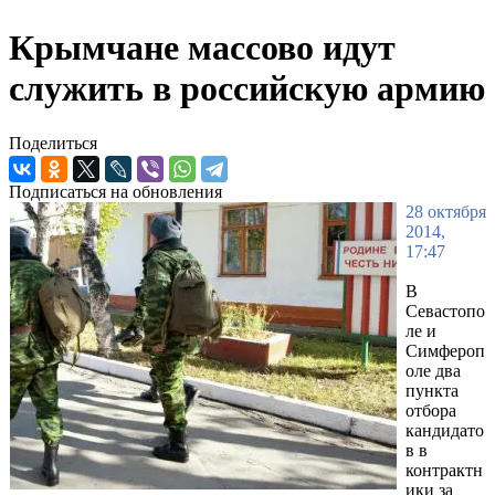
Крымчане массово идут
служить в российскую армию
Поделиться
Подписаться на обновления
28 октября
2014,
17:47
В
Севастопо
ле и
Симфероп
оле два
пункта
отбора
кандидато
в в
контрактн
ики за