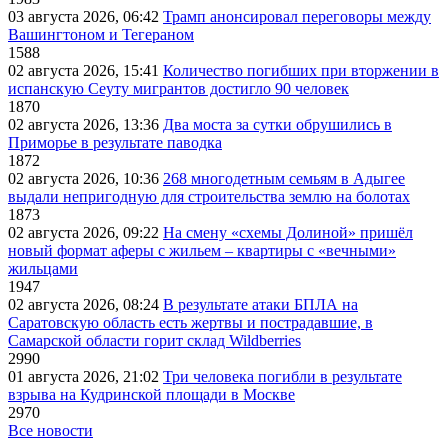
03 августа 2026, 06:42
Трамп анонсировал переговоры между
Вашингтоном и Тегераном
1588
02 августа 2026, 15:41
Количество погибших при вторжении в
испанскую Сеуту мигрантов достигло 90 человек
1870
02 августа 2026, 13:36
Два моста за сутки обрушились в
Приморье в результате паводка
1872
02 августа 2026, 10:36
268 многодетным семьям в Адыгее
выдали непригодную для строительства землю на болотах
1873
02 августа 2026, 09:22
На смену «схемы Долиной» пришёл
новый формат аферы с жильем – квартиры с «вечными»
жильцами
1947
02 августа 2026, 08:24
В результате атаки БПЛА на
Саратовскую область есть жертвы и пострадавшие, в
Самарской области горит склад Wildberries
2990
01 августа 2026, 21:02
Три человека погибли в результате
взрыва на Кудринской площади в Москве
2970
Все новости