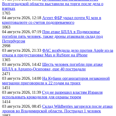
Волгоградской области выставили на торги после дела о
взятках
1765
04 августа 2026, 12:18
Агент ФБР украл почти $1 млн в
криптовалюте со счетов подозреваемого
1063
04 августа 2026, 07:19
При атаке БПЛА в Подмосковье
погибли пять человек, также дроны атаковали склад под
Петербургом
2998
03 августа 2026, 21:33
ФАС возбудила дело против Apple из-за
отказа в предустановке Max и RuStore на iPhone
1365
03 августа 2026, 14:42
Шесть человек погибли при атаке
БПЛА в Архипо-Осиповке, еще 40 пострадали
2471
03 августа 2026, 14:00
На Кубани организаторов незаконной
миграции приговорили к 22 годам на троих
1451
03 августа 2026, 11:39
Суд не разрешил властям Израиля
использовать крокодилов для охраны тюрем
1414
03 августа 2026, 08:45
Склад Wildberries загорелся после атаки
дронов во Владимирской области. Пострадал 1 человек
1983