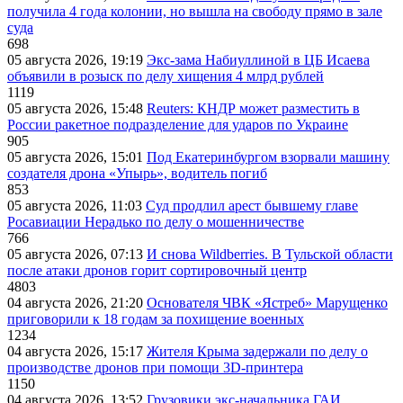
получила 4 года колонии, но вышла на свободу прямо в зале
суда
698
05 августа 2026, 19:19
Экс-зама Набиуллиной в ЦБ Исаева
объявили в розыск по делу хищения 4 млрд рублей
1119
05 августа 2026, 15:48
Reuters: КНДР может разместить в
России ракетное подразделение для ударов по Украине
905
05 августа 2026, 15:01
Под Екатеринбургом взорвали машину
создателя дрона «Упырь», водитель погиб
853
05 августа 2026, 11:03
Суд продлил арест бывшему главе
Росавиации Нерадько по делу о мошенничестве
766
05 августа 2026, 07:13
И снова Wildberries. В Тульской области
после атаки дронов горит сортировочный центр
4803
04 августа 2026, 21:20
Основателя ЧВК «Ястреб» Марущенко
приговорили к 18 годам за похищение военных
1234
04 августа 2026, 15:17
Жителя Крыма задержали по делу о
производстве дронов при помощи 3D‑принтера
1150
04 августа 2026, 13:52
Грузовики экс-начальника ГАИ