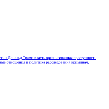
утин
Дональд Трамп
власть
организованная преступность
ные отношения и политика
расследования
криминал,