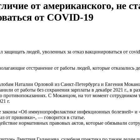
личие от американского, не с
оваться от COVID-19
лагающие отстранение от работы людей, которые отказались де
 жалобам Наталии Орловой из Санкт-Петербурга и Евгения Моканц
анили от работы без сохранения зарплаты в декабре 2021 г., в р
у о противопоказаниях. С Моканцом, на тот момент сотрудником
21 г.
же законы «Об иммунопрофилактике инфекционных болезней» и 
аз от прививки», — говорится в статье.
 действие нормативных правовых актов, которые обязывали сотр
итум» Дмитрия Галанцева, судебная практика по таким делам п