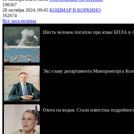
198367
28 октября 2024, 09:45
КОШМАР В КОРКИНО
162674
Все эксклюзивы
Шесть человек погибли при атаке БПЛА в 
Экс-главу департамента Минпромторга Кол
Охота на ведьм. Стали известны подробнос