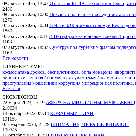
08 августа 2026, 13:47
Из-за атак БПЛА все пляжи в Геленджик
2486
08 августа 2026, 10:00
Пожары и раненые: последствия атак на
1270
07 августа 2026, 20:34
В Ялте БЭК атаковал пляж, в Керчи дрон
1869
07 августа 2026, 20:11
В Петербурге заочно арестовали Лидию 
1103
07 августа 2026, 18:37
Сухогруз под турецким флагом подвергс
1162
Все новости
ГЛАВНЫЕ ТЕМЫ
космос
атака дронов, беспилотников, бпла
монархия, дворянств
личность известная / популярная / уважаемая / знаменитая / ис
преступления
мошенники
коррупция
миграционная политика,
Все теги
ЭКСКЛЮЗИВЫ
22 марта 2023, 17:19
АФЕРА НА МИЛЛИОНЫ. МУЖ - ЖЕН
210034
13 октября 2023, 09:14
КОВАРНЫЙ ПЛАН
191158
07 февраля 2023, 21:29
ВНИМАНИЕ, НЕ РАЗЫСКИВАЮТ!
190745
16 октября 2023, 08:30
ТЮРЕМНЫЕ ХРОНИКИ