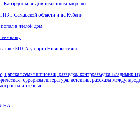
е, Кабардинке и Дивноморском закрыли
 НПЗ в Самарской области и на Кубани
 попал в жилой дом
Невзорову
я атаке БПЛА у порта Новороссийск
о, царская семья
шпионаж, разведка, контрразведка
Владимир П
торическая
терроризм
литература, детектив, рассказы
международ
 мигранты
интервью
ЩИНА