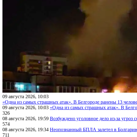
09 августа 2026, 10:03
«Одна из самых страшных атак». В Белгороде ранены 13 челове
09 августа 2026, 10:03
«Одна из самых страшных атак». В Белго
326
08 августа 2026, 19:59
Возбуждено уголовное дело из-за угроз 
574
08 августа 2026, 19:34
Неопознанный БПЛА залетел в Болгарию 
711