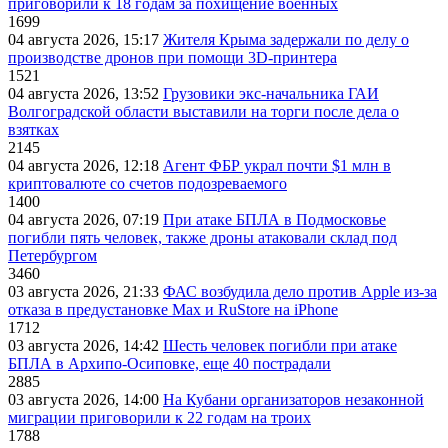
приговорили к 18 годам за похищение военных
1699
04 августа 2026, 15:17
Жителя Крыма задержали по делу о
производстве дронов при помощи 3D‑принтера
1521
04 августа 2026, 13:52
Грузовики экс-начальника ГАИ
Волгоградской области выставили на торги после дела о
взятках
2145
04 августа 2026, 12:18
Агент ФБР украл почти $1 млн в
криптовалюте со счетов подозреваемого
1400
04 августа 2026, 07:19
При атаке БПЛА в Подмосковье
погибли пять человек, также дроны атаковали склад под
Петербургом
3460
03 августа 2026, 21:33
ФАС возбудила дело против Apple из-за
отказа в предустановке Max и RuStore на iPhone
1712
03 августа 2026, 14:42
Шесть человек погибли при атаке
БПЛА в Архипо-Осиповке, еще 40 пострадали
2885
03 августа 2026, 14:00
На Кубани организаторов незаконной
миграции приговорили к 22 годам на троих
1788