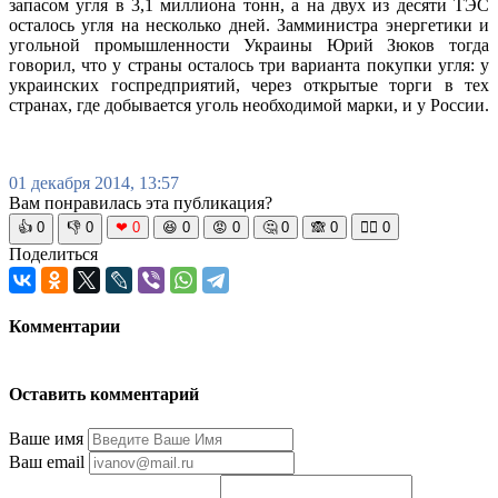
запасом угля в 3,1 миллиона тонн, а на двух из десяти ТЭС
осталось угля на несколько дней. Замминистра энергетики и
угольной промышленности Украины Юрий Зюков тогда
говорил, что у страны осталось три варианта покупки угля: у
украинских госпредприятий, через открытые торги в тех
странах, где добывается уголь необходимой марки, и у России.
01 декабря 2014, 13:57
Вам понравилась эта публикация?
👍
0
👎
0
❤
0
😆
0
😡
0
🤔
0
🙈
0
🧘‍♀️
0
Поделиться
Комментарии
Оставить комментарий
Ваше имя
Ваш email