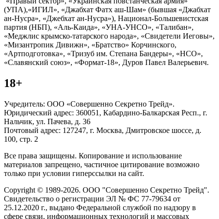
«Правый сектор», «Украинская повстанческая армия»
(УПА),«ИГИЛ», «Джабхат Фатх аш-Шам» (бывшая «Джабхат
ан-Нусра», «Джебхат ан-Нусра»), Национал-Большевистская
партия (НБП), «Аль-Каида», «УНА-УНСО», «Талибан»,
«Меджлис крымско-татарского народа», «Свидетели Иеговы»,
«Мизантропик Дивижн», «Братство» Корчинского,
«Артподготовка», «Тризуб им. Степана Бандеры», «НСО»,
«Славянский союз», «Формат-18», Дуров Павел Валерьевич.
18+
Учредитель: ООО «Совершенно Секретно Трейд».
Юридический адрес: 360051, Кабардино-Балкарская Респ., г.
Нальчик, ул. Пачева, д. 36
Почтовый адрес: 127247, г. Москва, Дмитровское шоссе, д.
100, стр. 2
Все права защищены. Копирование и использование
материалов запрещено, частичное цитирование возможно
только при условии гиперссылки на сайт.
Copyright © 1989-2026. ООО "Совершенно Секретно Трейд".
Свидетельство о регистрации ЭЛ № ФС 77-79634 от
25.12.2020 г., выдано Федеральной службой по надзору в
сфере связи, информационных технологий и массовых