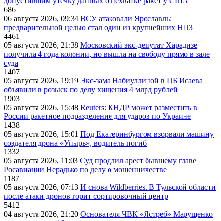
допустившим утечку данных о нехватке ракет у США
686
06 августа 2026, 09:34
ВСУ атаковали Ярославль:
предварительной целью стал один из крупнейших НПЗ
4461
05 августа 2026, 21:38
Московский экс-депутат Харадизе
получила 4 года колонии, но вышла на свободу прямо в зале
суда
1407
05 августа 2026, 19:19
Экс-зама Набиуллиной в ЦБ Исаева
объявили в розыск по делу хищения 4 млрд рублей
1903
05 августа 2026, 15:48
Reuters: КНДР может разместить в
России ракетное подразделение для ударов по Украине
1438
05 августа 2026, 15:01
Под Екатеринбургом взорвали машину
создателя дрона «Упырь», водитель погиб
1332
05 августа 2026, 11:03
Суд продлил арест бывшему главе
Росавиации Нерадько по делу о мошенничестве
1187
05 августа 2026, 07:13
И снова Wildberries. В Тульской области
после атаки дронов горит сортировочный центр
5412
04 августа 2026, 21:20
Основателя ЧВК «Ястреб» Марущенко