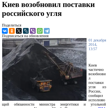
Киев возобновил поставки
российского угля
Поделиться
Подписаться на обновления
01 декабря
2014,
13:57
Киев
частично
возобнови
л
поставки
угля из
России,
сообщил
исполняю
щий обязанности министра энергетики и угольной