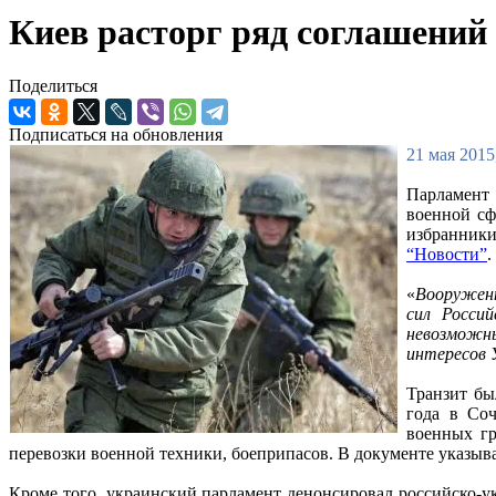
Киев расторг ряд соглашений 
Поделиться
Подписаться на обновления
21 мая 2015
Парламент
военной сф
избранники
“Новости”
.
«
Вооруженн
сил Росси
невозможн
интересов 
Транзит бы
года в Со
военных гр
перевозки военной техники, боеприпасов. В документе указыв
Кроме того, украинский парламент денонсировал российско-у