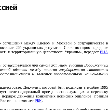
ссией
о соглашения между Киевом и Москвой о сотрудничестве в
лосовали 265 украинских депутатов. Свою позицию народные
ость и территориальную целостность Украины», передает
РИА
ны осуществляется при самом активном участии Вооруженных
 военной области между нашими государствами становится
бстоятельствам и является предательством национальных
днестровье. Документ, который был подписан в ноябре 1995
ует железнодорожный проезд военнослужащих и перевозку
 порядок движения транзитных воинских эшелонов, правила
 России, напоминает
РБК
.
нных перевозок, о взаимной охране секретной информации и о