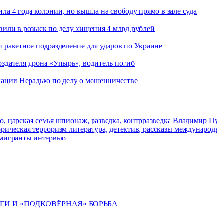
ла 4 года колонии, но вышла на свободу прямо в зале суда
вили в розыск по делу хищения 4 млрд рублей
и ракетное подразделение для ударов по Украине
здателя дрона «Упырь», водитель погиб
иации Нерадько по делу о мошенничестве
о, царская семья
шпионаж, разведка, контрразведка
Владимир П
торическая
терроризм
литература, детектив, рассказы
международ
 мигранты
интервью
ИГИ И «ПОДКОВЁРНАЯ» БОРЬБА