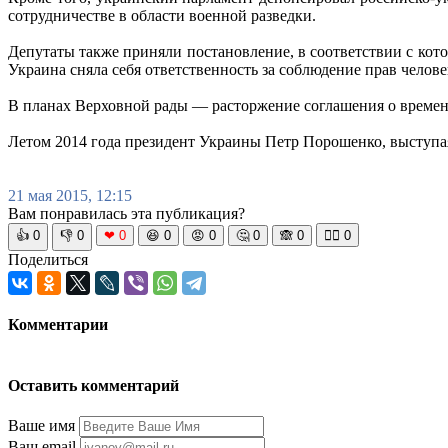
сотрудничестве в области военной разведки.
Депутаты также приняли постановление, в соответствии с кот
Украина сняла себя ответственность за соблюдение прав челов
В планах Верховной рады — расторжение соглашения о времен
Летом 2014 года президент Украины Петр Порошенко, выступая
21 мая 2015, 12:15
Вам понравилась эта публикация?
👍
0
👎
0
❤
0
😆
0
😡
0
🤔
0
🙈
0
🧘‍♀️
0
Поделиться
Комментарии
Оставить комментарий
Ваше имя
Ваш email