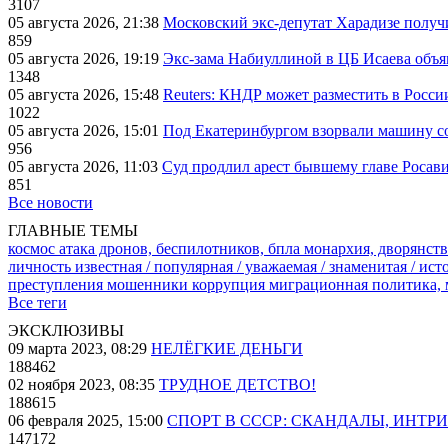
3107
05 августа 2026, 21:38
Московский экс-депутат Харадизе получи
859
05 августа 2026, 19:19
Экс-зама Набиуллиной в ЦБ Исаева объя
1348
05 августа 2026, 15:48
Reuters: КНДР может разместить в Росси
1022
05 августа 2026, 15:01
Под Екатеринбургом взорвали машину со
956
05 августа 2026, 11:03
Суд продлил арест бывшему главе Росав
851
Все новости
ГЛАВНЫЕ ТЕМЫ
космос
атака дронов, беспилотников, бпла
монархия, дворянств
личность известная / популярная / уважаемая / знаменитая / ис
преступления
мошенники
коррупция
миграционная политика,
Все теги
ЭКСКЛЮЗИВЫ
09 марта 2023, 08:29
НЕЛЁГКИЕ ДЕНЬГИ
188462
02 ноября 2023, 08:35
ТРУДНОЕ ДЕТСТВО!
188615
06 февраля 2025, 15:00
СПОРТ В СССР: СКАНДАЛЫ, ИНТР
147172