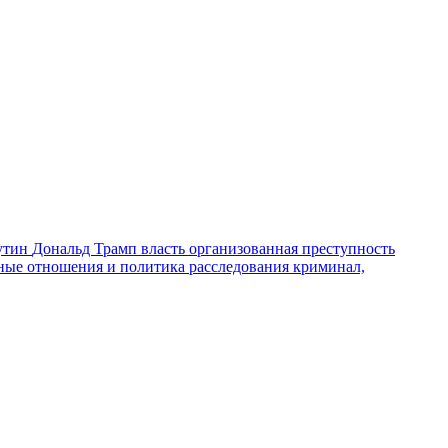
утин
Дональд Трамп
власть
организованная преступность
ные отношения и политика
расследования
криминал,