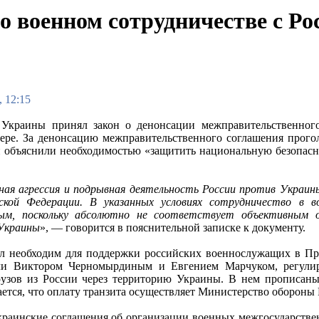
о военном сотрудничестве с Ро
, 12:15
 Украины принял закон о денонсации межправительственног
ере. За денонсацию межправительственного соглашения прого
 объяснили необходимостью «защитить национальную безопасн
ая агрессия и подрывная деятельность России против Украи
йской Федерации. В указанных условиях сотрудничество в
ым, поскольку абсолютно не соответствует объективным о
Украины
», — говорится в пояснительной записке к документу.
л необходим для поддержки российских военнослужащих в При
чи Виктором Черномырдиным и Евгением Марчуком, регулир
узов из России через территорию Украины. В нем прописаны
ается, что оплату транзита осуществляет Министерство обороны
краинские соглашения об организации военных межгосударстве