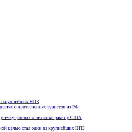
 из крупнейших НПЗ
оцсетях о притеснениях туристов из РФ
утечку данных о нехватке ракет у США
ьной целью стал один из крупнейших НПЗ