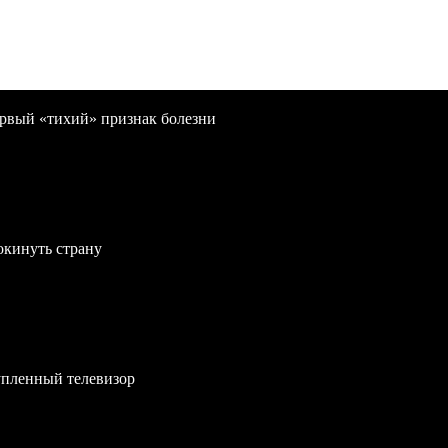
первый «тихий» признак болезни
окинуть страну
упленный телевизор