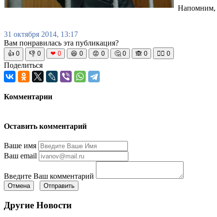
Напомним, 
31 октября 2014, 13:17
Вам понравилась эта публикация?
👍
0
👎
0
❤
0
😆
0
😡
0
🤔
0
🙈
0
🧘‍♀️
0
Поделиться
Комментарии
Оставить комментарий
Ваше имя
Ваш email
Введите Ваш комментарий
Отмена
Отправить
Другие Новости