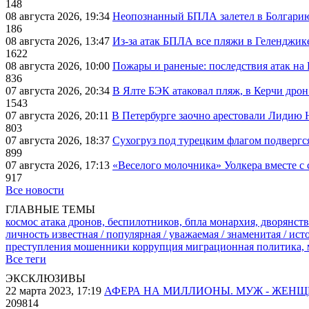
148
08 августа 2026, 19:34
Неопознанный БПЛА залетел в Болгарию 
186
08 августа 2026, 13:47
Из-за атак БПЛА все пляжи в Геленджик
1622
08 августа 2026, 10:00
Пожары и раненые: последствия атак на
836
07 августа 2026, 20:34
В Ялте БЭК атаковал пляж, в Керчи дрон
1543
07 августа 2026, 20:11
В Петербурге заочно арестовали Лидию 
803
07 августа 2026, 18:37
Сухогруз под турецким флагом подвергс
899
07 августа 2026, 17:13
«Веселого молочника» Уолкера вместе с 
917
Все новости
ГЛАВНЫЕ ТЕМЫ
космос
атака дронов, беспилотников, бпла
монархия, дворянств
личность известная / популярная / уважаемая / знаменитая / ис
преступления
мошенники
коррупция
миграционная политика,
Все теги
ЭКСКЛЮЗИВЫ
22 марта 2023, 17:19
АФЕРА НА МИЛЛИОНЫ. МУЖ - ЖЕН
209814