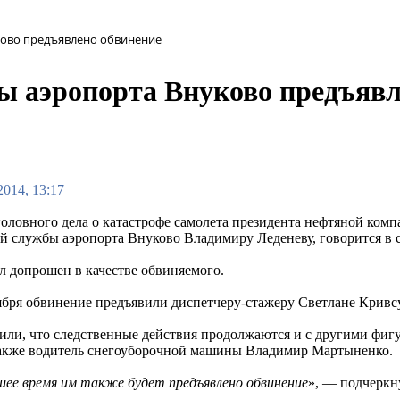
ово предъявлено обвинение
ы аэропорта Внуково предъявл
2014, 13:17
головного дела о катастрофе самолета президента нефтяной ком
й службы аэропорта Внуково Владимиру Леденеву, говорится в
л допрошен в качестве обвиняемого.
тября обвинение предъявили диспетчеру-стажеру Светлане Кривс
или, что следственные действия продолжаются и с другими фигу
также водитель снегоуборочной машины Владимир Мартыненко.
ее время им также будет предъявлено обвинение
», — подчеркн