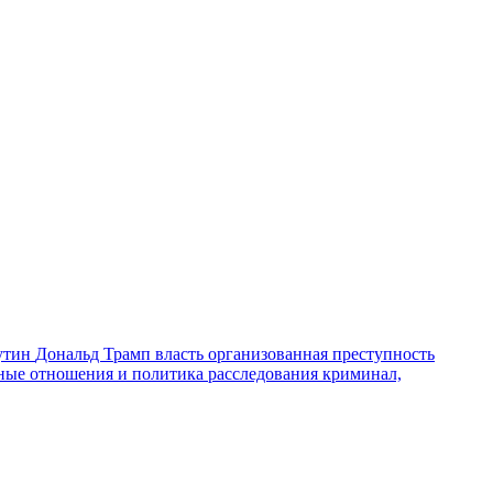
утин
Дональд Трамп
власть
организованная преступность
ные отношения и политика
расследования
криминал,