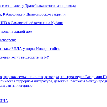
и взорвался у Трансбалканского газопровода
е, Кабардинке и Дивноморском закрыли
 НПЗ в Самарской области и на Кубани
 попал в жилой дом
Невзорову
я атаке БПЛА у порта Новороссийск
семьей хотят выдворить из РФ
о, царская семья
шпионаж, разведка, контрразведка
Владимир П
торическая
терроризм
литература, детектив, рассказы
международ
 мигранты
интервью
ЩИНА