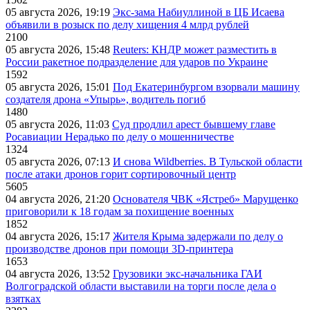
05 августа 2026, 19:19
Экс-зама Набиуллиной в ЦБ Исаева
объявили в розыск по делу хищения 4 млрд рублей
2100
05 августа 2026, 15:48
Reuters: КНДР может разместить в
России ракетное подразделение для ударов по Украине
1592
05 августа 2026, 15:01
Под Екатеринбургом взорвали машину
создателя дрона «Упырь», водитель погиб
1480
05 августа 2026, 11:03
Суд продлил арест бывшему главе
Росавиации Нерадько по делу о мошенничестве
1324
05 августа 2026, 07:13
И снова Wildberries. В Тульской области
после атаки дронов горит сортировочный центр
5605
04 августа 2026, 21:20
Основателя ЧВК «Ястреб» Марущенко
приговорили к 18 годам за похищение военных
1852
04 августа 2026, 15:17
Жителя Крыма задержали по делу о
производстве дронов при помощи 3D‑принтера
1653
04 августа 2026, 13:52
Грузовики экс-начальника ГАИ
Волгоградской области выставили на торги после дела о
взятках