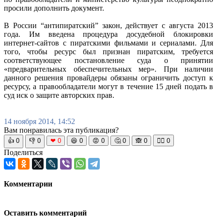
просили дополнить документ.
В России “антипиратский” закон, действует с августа 2013
года. Им введена процедура досудебной блокировки
интернет-сайтов с пиратскими фильмами и сериалами. Для
того, чтобы ресурс был признан пиратским, требуется
соответствующее постановление суда о принятии
«предварительных обеспечительных мер». При наличии
данного решения провайдеры обязаны ограничить доступ к
ресурсу, а правообладатели могут в течение 15 дней подать в
суд иск о защите авторских прав.
14 ноября 2014, 14:52
Вам понравилась эта публикация?
👍
0
👎
0
❤
0
😆
0
😡
0
🤔
0
🙈
0
🧘‍♀️
0
Поделиться
Комментарии
Оставить комментарий