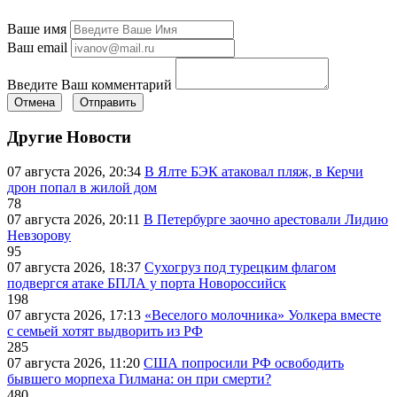
Ваше имя
Ваш email
Введите Ваш комментарий
Отмена
Отправить
Другие Новости
07 августа 2026, 20:34
В Ялте БЭК атаковал пляж, в Керчи
дрон попал в жилой дом
78
07 августа 2026, 20:11
В Петербурге заочно арестовали Лидию
Невзорову
95
07 августа 2026, 18:37
Сухогруз под турецким флагом
подвергся атаке БПЛА у порта Новороссийск
198
07 августа 2026, 17:13
«Веселого молочника» Уолкера вместе
с семьей хотят выдворить из РФ
285
07 августа 2026, 11:20
США попросили РФ освободить
бывшего морпеха Гилмана: он при смерти?
480