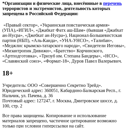
*Организации и физические лица, внесённные в
перечень
террористов и экстремистов, деятельность которых
запрещена в Российской Федерации:
«Правый сектор», «Украинская повстанческая армия»
(УПА),«ИГИЛ», «Джабхат Фатх аш-Шам» (бывшая «Джабхат
ан-Нусра», «Джебхат ан-Нусра»), Национал-Большевистская
партия (НБП), «Аль-Каида», «УНА-УНСО», «Талибан»,
«Меджлис крымско-татарского народа», «Свидетели Иеговы»,
«Мизантропик Дивижн», «Братство» Корчинского,
«Артподготовка», «Тризуб им. Степана Бандеры», «НСО»,
«Славянский союз», «Формат-18», Дуров Павел Валерьевич.
18+
Учредитель: ООО «Совершенно Секретно Трейд».
Юридический адрес: 360051, Кабардино-Балкарская Респ., г.
Нальчик, ул. Пачева, д. 36
Почтовый адрес: 127247, г. Москва, Дмитровское шоссе, д.
100, стр. 2
Все права защищены. Копирование и использование
материалов запрещено, частичное цитирование возможно
только при условии гиперссылки на сайт.