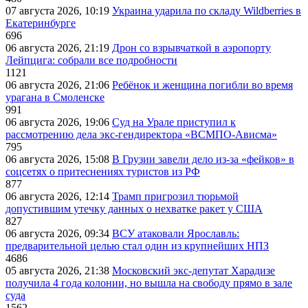
07 августа 2026, 10:19
Украина ударила по складу Wildberries в
Екатеринбурге
696
06 августа 2026, 21:19
Дрон со взрывчаткой в аэропорту
Лейпцига: собрали все подробности
1121
06 августа 2026, 21:06
Ребёнок и женщина погибли во время
урагана в Смоленске
991
06 августа 2026, 19:06
Суд на Урале приступил к
рассмотрению дела экс-гендиректора «ВСМПО-Ависма»
795
06 августа 2026, 15:08
В Грузии завели дело из-за «фейков» в
соцсетях о притеснениях туристов из РФ
877
06 августа 2026, 12:14
Трамп пригрозил тюрьмой
допустившим утечку данных о нехватке ракет у США
827
06 августа 2026, 09:34
ВСУ атаковали Ярославль:
предварительной целью стал один из крупнейших НПЗ
4686
05 августа 2026, 21:38
Московский экс-депутат Харадизе
получила 4 года колонии, но вышла на свободу прямо в зале
суда
1562